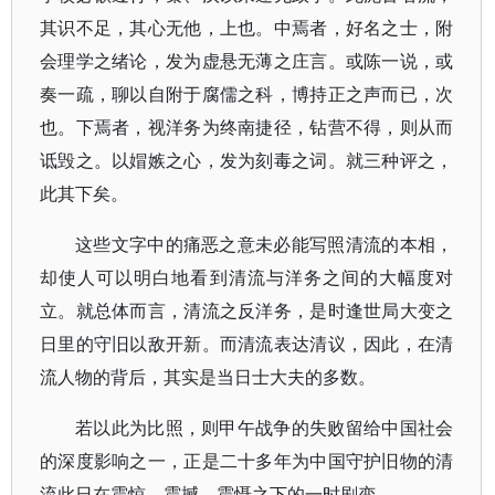
其识不足，其心无他，上也。中焉者，好名之士，附
会理学之绪论，发为虚悬无薄之庄言。或陈一说，或
奏一疏，聊以自附于腐儒之科，博持正之声而已，次
也。下焉者，视洋务为终南捷径，钻营不得，则从而
诋毁之。以媢嫉之心，发为刻毒之词。就三种评之，
此其下矣。
这些文字中的痛恶之意未必能写照清流的本相，
却使人可以明白地看到清流与洋务之间的大幅度对
立。就总体而言，清流之反洋务，是时逢世局大变之
日里的守旧以敌开新。而清流表达清议，因此，在清
流人物的背后，其实是当日士大夫的多数。
若以此为比照，则甲午战争的失败留给中国社会
的深度影响之一，正是二十多年为中国守护旧物的清
流此日在震惊、震撼、震慑之下的一时剧变。