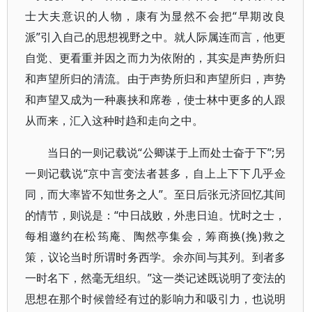
士大夫意识的人物，康有为显然不会把“早期改良
派”引入自己的思想视野之中。就人际属连而言，他更
自觉、更看重并因之而力为依附的，其实是声势所归
和声望所归的清流。由于声势所归和声望所归，声势
和声望又成为一种裹挟和席卷，使士林中更多的人跟
从而来，汇入这种时趋和走向之中。
当日的一则记载说“公卿谋于上而处士奋于下”;另
一则记载说“京中言变法者甚多，自上上下下几乎佥
同，而大率皆不知世务之人”。至日后张元济回忆其间
的情节，则说是：“中日战败，外患日迫。忧时之士，
每相邀约在松筠庵、陶然亭集会，筹商换(挽)救之
策，议论当时所谓时务西学。余亦间与其列。到者多
一时名下，然毫无组织。”这一类记述既说明了变法的
思想在那个时候曾经有过的影响力和吸引力，也说明