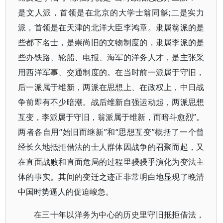
是文人派，首领是在北京的大学士翁同龢;二是实力
派，首领是在天津的北洋大臣李鸿章。隶属翁派的是
些都下名士，是崇尚旧的文物制度的，隶属李派的是
些办铁路、轮船、电报、海军的洋务人才，是主张采
用西洋军事、交通制度的。在当时前一派属于守旧，
后一派属于维新，两派在思想上、在政权上，中日战
争前即有不少暗潮。战后维新自强运动起，两派思想
互变，李派属于守旧，翁派属于维新，而暗斗愈烈”。
两者各自用“始旧而继新”和“思想互变”概括了一个曾
经长久地抵拒借法的士人群体因战争的召聚而起，又
在直面战败和直面危局的过程里骎骎乎演化为变法主
体的事实。其间的变迁之迹正非常明白地显现了晚清
中国时势逼人的促迫峻急。
在三十年以洋务为中心的历史里守旧抵拒借法，