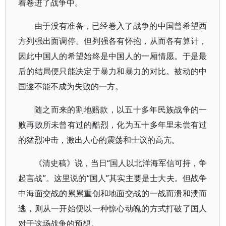
着卷进了战争中。
由于没有准备，已经卷入了战争的中国曾希望西
方列强出面调停。但列强各有怀抱，从而各有算计，
因此中国人的希望始终是中国人的一厢情愿。于是最
后的结局便只能决定于暴力和暴力的对比。被动的中
国遂不能不成为失败的一方。
随之而来的割地赔款，以五十多年民族战争的一
败再败所未曾有过的酷烈，化为五十多年里未尝有过
的猛烈冲击，激出人心的震荡和士议的高亢。
《清史稿》说，当日“国人以北洋海军信可持，争
起言战”。这里说的“国人”其实主要是士大夫。但战争
中海面交战的累累重创和地面交战的一战而溃和溃而
逃，则从一开始便以一种惊心动魄的方式打破了国人
对于这场战争的预想。