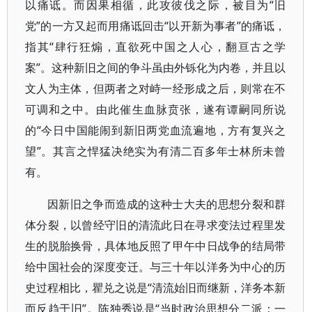
以痛诋。而因果相循，此攻彼伐之际，被目为“旧
党”的一方又起而用痛诋回击“以开新为事者”的痛诋，
指其“肆行狂煽，直欲死中国之人心，翻亘古之学
案”。这种新旧之间的争斗虽由外铄化为内卷，并且以
文人为主体，但两者之对峙一经形成之后，则常在不
可调和之中。由此催生血脉贲张，遂有谭嗣同所说
的“今日中国能闹到新旧两党血流遍地，方有复兴之
望”。其言之悍猛决绝实为有清二百多年士林所未曾
有。
因新旧之争而造成的这种士大夫的思想分裂和群
体分裂，以曾经守旧的清流此日在寻求变法过程里发
生的脱胎换骨，具体地反照了甲午中日战争的结局带
给中国社会的深度变迁。与三十年以洋务为中心的历
史过程相比，瞿兑之说是“清流始旧而继新，洋务本新
而反趋于旧”。陈独秀说是“当时政治思想分二派：一