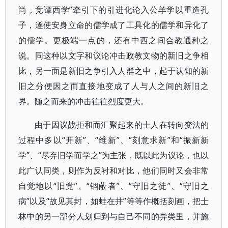
尚，竞谭西学”牵引下的引进化论入公羊学以重造孔
子，遂使安身立命的儒学成了工具化的儒学和异化了
的儒学。更极端一点的，还有中西之间合教通种之
说。同这种以文字和议论冲击政教文物的新旧之争相
比，另一面是新旧之争引入人群之中，起于认知的新
旧之分便因之而直接地变成了人与人之间的新旧之
界。随之而来的冲击往往烈度更大。
由于因议战拒和而汇聚起来的士人在转向变法的
过程中多以“开新”、“维新”、“刻意求新”和“振新新
学”、“尽弃旧学而学之”为主张，既以此为议论，也以
此广认同类，则作为反衬和对比，他们同时又会非常
自觉地以“旧党”、“锢蔽者”、“守旧之徒”、“守旧之
病”以及“故见其封，如蛙在井”等等作概括刻画，把士
林中的另一部分人划归到与自己不同的异类里，并施