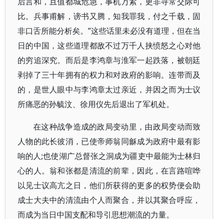
后言和，且值都城危急，事机万紧，更非寻常交际可
比。兵事甫解，谤书又腾，知我罪我，付之千载，固
非口舌所能分析矣。”这些话里未必没有道理，但在当
日的中国，这些道理都敌不过万千人挟愤怒之心对他
的穷追深究。而后是李鸿章与淮军一起跌落，被朝廷
剥掉了三十年拥有的权力和对政府的影响。连带而及
的，是世人眼中与李鸿章太过亲近，并因之而为士议
所痛恶的孙毓汶、徐用仪先后退出了军机处。
在这种战争造成的政局变动里，由政局变动而致
人物的此长彼消，已使帝师翁同龢成为政府中最有影
响的人;也使湖广总督张之洞成为疆吏中最能为士林归
心的人。翁和张都是清流的前辈，因此，在言路喧哗
以见士议高亢之日，他们所获得的更多的权势便会助
成士大夫中的清流由个人而聚合，并以其聚合呼应，
而成为当日中国支配和导引思想潮流的力量。