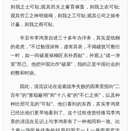
则我之士可耻;观其田夫之蕃育稼畜，则我之农可耻;
观其劳工之神明规绳，则我之工可耻;观其公司之操奇
计赢，则我之商可耻。
辛丑年李鸿章自述三十多年办洋务，其实是纸糊
的老虎，“不过勉强涂饰，虚有其表，不揭破犹可敷衍
一时，如一间破屋裱糊匠东补西贴”，外观上“成一净
室”而已。他把中国比作“破屋”，指的正是中国社会的
积弊和时病。
因此，清流议论在追索战争失败的因果里指向“二
百年”的“塞聪蔽明”和“十八省”的“不仁之疾”，以及种
种比照可见的“可耻”。他们看到的东西，其实李鸿章
已经比他们更早地看到了。这个过程使曾经痛骂李鸿
章的清流在见识上与李鸿章有了一种相同和一致。比
之将一场民族战争的结局归因于一人一身而穷究忠