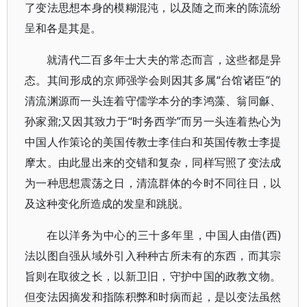
了变法思想本身的模糊混沌，以及随之而来的陈流纷
呈和各是其是。
就清代二百多年士大夫的常态而言，这些都是异
态。其间形成的京师强学会则因其多属“台馆诸臣”的
清流渊源而一头连着守儒学本分的李鸿藻、翁同龢、
孙家鼐;又因其致力于“时务西学”而另一头连着热心为
中国人作策论的美国传教士李佳白和英国传教士李提
摩太。由此显出来的交错和复杂，同样写照了变法成
为一种思想震荡之日，清流群体的今时不同往日，以
及这种变化所造成的发皇和跳脱。
在以洋务为中心的三十多年里，中国人由借(西)
法以图自强从域外引入种种古所未有的东西，而其宗
旨则在取彼之长，以新卫旧，守护中国的政教文物。
但变法因摘发和指陈积弊和时病而起，是以变法虽然