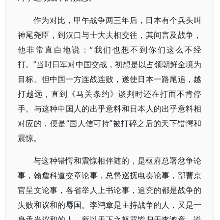
作为对比，甲午战争两三年后，日本有个兵头叫
神尾尧臣，到汉口与士大夫相交往，其间言及战争，
他非常直白地说：“我们也想不到你们这么不经
打。”当时日军对中国交战，初想是以占领朝鲜全境为
目标。但中国一方连战连败，遂使日本一路尾追，越
打越远，直到《马关条约》谈判时还在打而不肯停
手。与这种中国人的出乎意料和日本人的出乎意料相
对应的，便是“国人信可持”被打碎之后的天下错愕和
震惊。
与这种错愕和震惊相伴随的，是枢府总署忿争论
事，翰詹科道交章论事，总督巡抚电奏论事，部曹京
官呈文论事，各省举人上书论事，追究的都是战争的
失败和议和的辱国。李鸿章是主持战争的人，又是一
身承当议和的人。所以天下之怒骂皆归于李鸿章，说