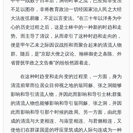
甲午一战败于日本后，洞明时事之流，已佥知非变法
不足以图存，非将教育政治一切经国家治人民之大经
大法改弦易辙，不足以言变法。”在三十年以洋务为中
心的历史过程之后，这是士林中的一种新的时趋和走
势。而主导了清议，从而牵引了这种时趋和走向的，
便是甲午乙未之际因议战拒和而聚合起来的清流人物
群。随后，是“京邸大僚之议论、翰林御史之条陈、外
省督抚学政之文告奏”的纷纷然跟着走。
在这种时趋变和走向变的过程里，一方面，身为
清流前辈而位居众目仰视之地的翁同龢、张之洞能够
影响和导引清流人物，并因此而影响和导引士林;群集
的清流人物也能够影响和导引翁同龢、张之洞，并因
此而影响和导引那个时候的政局。另一方面，由此形
成的清流与大吏相连、与庙堂相连、与君侧相连，又
使他们在群谋国是的呼应里筑成的人际勾连成为一种