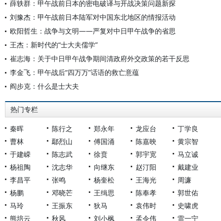
薛轶群：甲午战前日本的密电破译与开战决策问题新探
刘豫杰：甲午战前日本陆军对中国东北地区的情报活动
欧阳哲生：战争与文明——严复对中日甲午战争的省思
王杰：新时代的“士大夫儒学”
崔志海：关于中日甲午战争期间清政府外交政策的若干反思
李金飞：甲午战后“四万万”话语的救亡意蕴
阎步克：什么是士大夫
热门专栏
秦晖
陈行之
郑永年
龙应台
丁学良
曹林
鄢烈山
傅国涌
陈嘉映
黄宗智
于建嵘
陈志武
徐贲
郭宇宽
马立诚
杨祖陶
沈志华
向继东
赵汀阳
戴建业
李昌平
张鸣
杨奎松
王海光
周濂
杨鹏
邓晓芒
王缉思
陈奉孝
郭世佑
马玲
王振东
狄马
袁伟时
史啸虎
熊培云
秋风
刘小枫
孟令伟
雷一宁