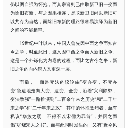
仍以图自强为怀抱，而其宗旨则已由取新卫旧一变而
为除旧布新，与之因果相连，是取新卫旧尚以新旧可
以共存为当然，而除旧布新的理路很容易演绎为新旧
之间的不能相容。
19世纪中叶以来，中国人曾先因中西之争而知古
今之争，时至此日，遂又因中西之争而入新旧之争。
这是一个外铄化为内卷的过程，而比之古今之争，新
旧之争的向内锲入又更深一层。
而后，一面是变法的议论由“变亦变，不变亦
变”急速地走向大变、速变、全变，沿着“兴利除弊，
变法致强”一路推演到“二百余年来之历史”和“二千年
来之学”和“二千年来之政”，其中的怀抱激烈者，至有
私议“华族之弱，不得不以宋儒为罪首”，并因之而
倡“尽烧宋人之书”。而与此同时发生的，又有“近今风