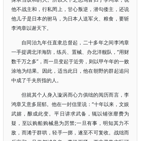
他不战主和，行私罔上，甘心叛逆，潜勾倭主，还说
他儿子是日本的驸马，为日本人送军火、粮食，要斩
李鸿章以谢天下。
自同治九年任直隶总督起，二十多年之间李鸿章
一手提调北洋海防，练兵、置械、办北洋舰队，“用财
数千万之多”，而一旦变起于近旁，则以甲午年的一败
涂地为结果。因此，适当此日，他在朝野的群起追问
中成了千夫所指的人。
但就其个人身入漩涡而心力俱绌的阅历而言，李
鸿章又意多屈郁。他在一封信里说：“十年以来，文娱
武嬉，酿成此变。平日讲求武备，辄以铺张靡费为
疑，至以购船购械悬为厉禁;一旦有事，明知其力不
敌，而淆于群哄，轻手一掷，遂至不可复收。战绌而