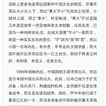
实际上更多地是周边国家对中国文化的朝贡。宗藩关
系以大小分上下，而以“事大字小”为其间之伦理。小
国对上国，谓之“事大”。时至晚清，“事大”不过是隔
几年派贡使带一些贡物和表文来朝觐，论其实质，已
演为一种纯粹的礼仪。但就大国要“字小”一面而言，
则是一种实实在在的责任。“字”训为“保”和“育”，所以
小国一旦有内乱，有外患，常常会向大国求援，而大
国不能不以求而后应为一己之担当。联结于两者之间
的，有利害、有道义，也有文化。
1894年朝鲜内乱，中国因朝王请求而出兵。而后
是日本因中国出兵而出兵。此前，日本已倾力于扩充
武备，练兵演习，构建战时机构，这些都不仅是在准
备战争，而且是在谋划战争。因此，甲午年他们成了
蓄谋已久的一方，而没有准备的中国则被宗藩关系拖