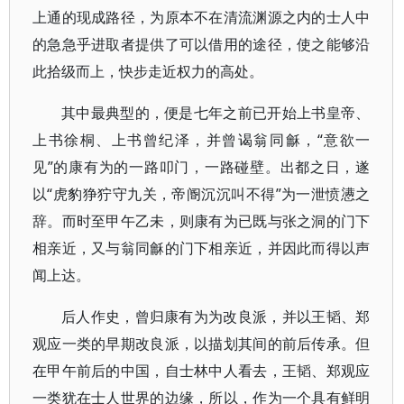
上通的现成路径，为原本不在清流渊源之内的士人中
的急急乎进取者提供了可以借用的途径，使之能够沿
此拾级而上，快步走近权力的高处。
其中最典型的，便是七年之前已开始上书皇帝、
上书徐桐、上书曾纪泽，并曾谒翁同龢，“意欲一
见”的康有为的一路叩门，一路碰壁。出都之日，遂
以“虎豹狰狞守九关，帝阍沉沉叫不得”为一泄愤懑之
辞。而时至甲午乙未，则康有为已既与张之洞的门下
相亲近，又与翁同龢的门下相亲近，并因此而得以声
闻上达。
后人作史，曾归康有为为改良派，并以王韬、郑
观应一类的早期改良派，以描划其间的前后传承。但
在甲午前后的中国，自士林中人看去，王韬、郑观应
一类犹在士人世界的边缘，所以，作为一个具有鲜明