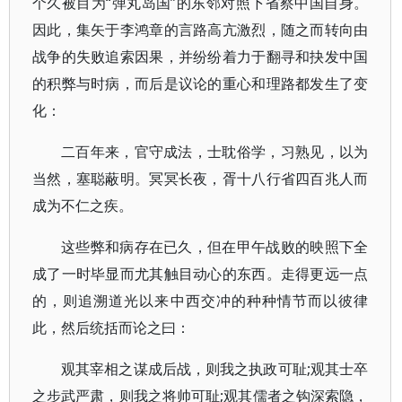
个久被目为“弹丸岛国”的东邻对照下省察中国自身。
因此，集矢于李鸿章的言路高亢激烈，随之而转向由
战争的失败追索因果，并纷纷着力于翻寻和抉发中国
的积弊与时病，而后是议论的重心和理路都发生了变
化：
二百年来，官守成法，士耽俗学，习熟见，以为
当然，塞聪蔽明。冥冥长夜，胥十八行省四百兆人而
成为不仁之疾。
这些弊和病存在已久，但在甲午战败的映照下全
成了一时毕显而尤其触目动心的东西。走得更远一点
的，则追溯道光以来中西交冲的种种情节而以彼律
此，然后统括而论之曰：
观其宰相之谋成后战，则我之执政可耻;观其士卒
之步武严肃，则我之将帅可耻;观其儒者之钩深索隐，