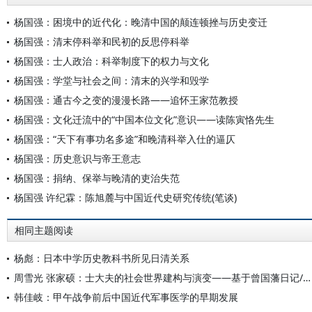
杨国强：困境中的近代化：晚清中国的颠连顿挫与历史变迁
杨国强：清末停科举和民初的反思停科举
杨国强：士人政治：科举制度下的权力与文化
杨国强：学堂与社会之间：清末的兴学和毁学
杨国强：通古今之变的漫漫长路——追怀王家范教授
杨国强：文化迁流中的“中国本位文化”意识——读陈寅恪先生
杨国强：“天下有事功名多途”和晚清科举入仕的逼仄
杨国强：历史意识与帝王意志
杨国强：捐纳、保举与晚清的吏治失范
杨国强 许纪霖：陈旭麓与中国近代史研究传统(笔谈)
相同主题阅读
杨彪：日本中学历史教科书所见日清关系
周雪光 张家硕：士大夫的社会世界建构与演变——基于曾国藩日记/通信的案例研究
韩佳岐：甲午战争前后中国近代军事医学的早期发展