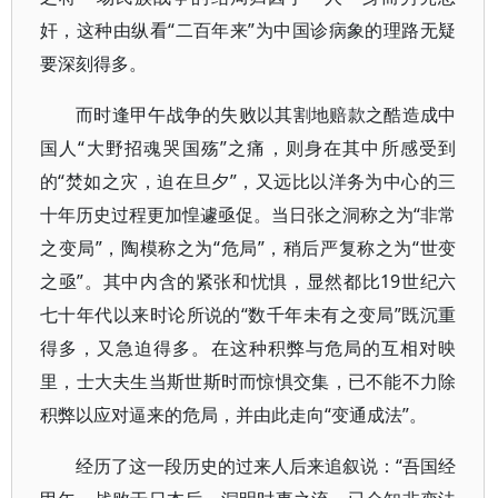
奸，这种由纵看“二百年来”为中国诊病象的理路无疑
要深刻得多。
而时逢甲午战争的失败以其割地赔款之酷造成中
国人“大野招魂哭国殇”之痛，则身在其中所感受到
的“焚如之灾，迫在旦夕”，又远比以洋务为中心的三
十年历史过程更加惶遽亟促。当日张之洞称之为“非常
之变局”，陶模称之为“危局”，稍后严复称之为“世变
之亟”。其中内含的紧张和忧惧，显然都比19世纪六
七十年代以来时论所说的“数千年未有之变局”既沉重
得多，又急迫得多。在这种积弊与危局的互相对映
里，士大夫生当斯世斯时而惊惧交集，已不能不力除
积弊以应对逼来的危局，并由此走向“变通成法”。
经历了这一段历史的过来人后来追叙说：“吾国经