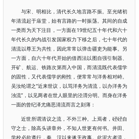
与宋、明相比，清代长久地言路不振。至光绪初
年清流起于庙堂，始有言路的一时振荡。其间的自成
一类而为天下注目，一方面在19世纪五十年代和六十
年代长久的内战引发国家权力下移之后，七十年代的
清流以尊王为共性，因此常常以弹击疆吏为能事。另
一方面，自六十年代开始的借西法以图自强引制器、
开矿、航运、铁路次第而入中国，而清流既代表儒学
的固性，又代表儒学的刚性，便常常与洋务相对峙。
吴汝纶谓之“近来世议，以骂洋务为清流，以办洋务为
浊流”，以见两者在世人眼里的泾渭分明。而身在洋务
一面的曾纪泽尤痛恶清流而言之刻薄：
近世所谓清议之流，不外三种。上焉者，硁硁自
守之士，除高头讲章外，不知人世更有何书。井田、
学校必欲遵行，秦、汉以来遂无政事。此泥古者流，