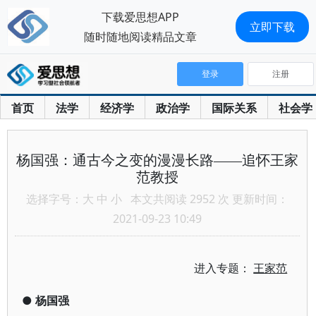
下载爱思想APP
立即下载
随时随地阅读精品文章
登录
注册
首页
法学
经济学
政治学
国际关系
社会学
杨国强：通古今之变的漫漫长路——追怀王家
范教授
选择字号：
大
中
小
本文共阅读 2952 次 更新时间：
2021-09-23 10:49
进入专题：
王家范
●
杨国强