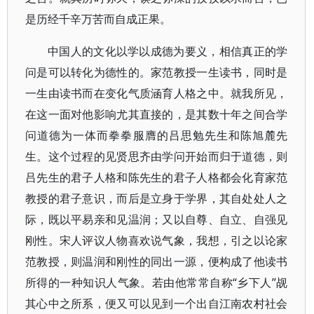
是历经千辛万苦而自成正果。
中国人的文化以学以成德为要义，相信真正的学
问是可以转化为德性的。家范教授一生读书，同时是
一生由读书而在变化气质涵育人格之中。就我所见，
在这一面对他影响尤其直接的，是其数十年之间合学
问道德为一体而拳拳服膺的吕思勉先生和陈旭麓先
生。这个过程的见贤思齐由学问开始而归于道德，则
吕先生的君子人格和陈先生的君子人格都会化育家范
教授的君子意识，而后是立身于学界，其自处处人之
际，既以平易亲和见温润；又以自尊、自立、自强见
刚性。宋人评议人物喜欢说气象，我想，引之以论家
范教授，则温润和刚性的同出一源，便构成了他读书
所得的一种知识人气象。若由他常常自称“乡下人”觇
其心中之所系，便又可以见到一个出自江南农村社会