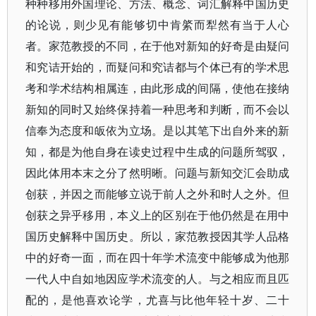
种种移用外国理论、方法、概念、词汇解释中国历史
的论说，则少见有能够切中肯綮而犁然有当于人心
者。家范教授的不同，在于他对新知的好奇是由疑问
和究诘开始的，而疑问和究诘都与个体已有的学术思
考和学术结构相属连，由此形成的间隔，使他在接纳
新知的同时又始终保持着一种思考和判断，而不会以
信奉为态度和皈依为立场。是以其笔下出自外来的新
知，都是为他自身在读史过程中生成的问题所驾驭，
因此体用本末之分了然明晰。问题与新知交汇会助成
创获，并因之而能够立说于前人之外和时人之外。但
创获之异乎移用，本义上的区别在于他仍然是在用中
国历史解释中国历史。所以，家范教授因其学人品格
中的好奇一面，而在四十年学术流变中能够成为他那
一代人中自如地因应学术流变的人。与之相应而且匹
配的，是他喜欢论学，尤喜与比他年轻十岁、二十