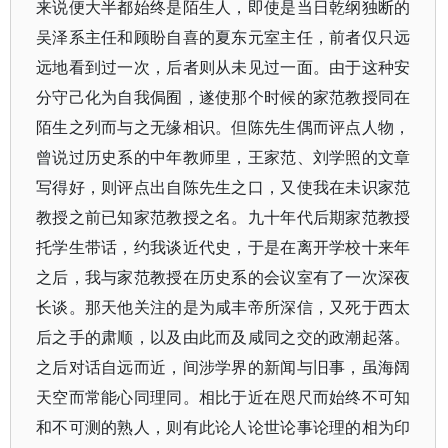
来说便大半都始终是陌生人，即使是当日乾纲独断的
吴泽系主任和顾盼自喜的夏东元室主任，前者仅只远
远地看到过一次，后者则从未见过一面。由于这种安
分守己化为自我侷囿，遂使那个时候的家范教授同在
陌生之列而与之无缘相识。但陈先生偶而评点人物，
曾说过历史系的中年教师里，王家范、刘学照的文章
写得好，则评点出自陈先生之口，又使我在未识家范
教授之前已知家范教授之名。九十年代后期家范教授
托学生带话，约我谈近代史，于是在离开学校十来年
之后，我与家范教授在历史系的会议室有了一次深夜
长谈。那天他关注的是为咸丰帝所深信，又死于西太
后之手的肃顺，以及由此而及咸同之交的政潮起落。
之后对话自远而近，间涉学界的新闻与旧事，虽海阔
天空而常能心同理同。相比于近在咫尺而始终不可知
和不可测的熟人，则有此论人论世论事论理的相为印