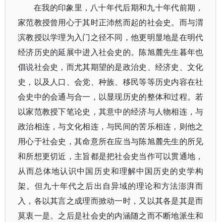
在我的印象里，八十年代后期和九十年代前期，
家范教授曾用心于其时正沛然而起的社会史。而与渭
滨教授以学理为入门之径不同，他更明显地是在明代
经济历史的延展中进入社会史的。陈旭麓先生暮年也
倡说社会史，而尤其期望的是政治史、经济史、文化
史，以及人口、会党、种族、移民等等历史内容在社
会史中的会通与合一，以显现历史的整体和过程。若
以家范教授下笔论史，其意中的经济与人物相连，与
政治相连，与文化相连，与民间的苦乐相连，则他之
用心于社会史，其命意所在应当与陈旭麓先生的所见
和所想更切近，主旨都是把社会史当作可以贯通地，
从而总体地认识中国历史和理解中国历史的史学构
架。但九十年代之后出自异域的理论和方法澎湃而
入，各以其言之成理而掀动一时，又以其各是其是而
莫衷一是。之后是社会史的内涵随之而不断地派生和