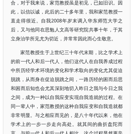
合，对于我来说，家范教授虽是初见，已如旧识。因
此，以信以诚，此后的二十多年里，我和家范教授一
直走得很近。自我2008年岁末调入华东师范大学之
后，又与他同在思勉人文高等研究院共事十年，于其
立身治学所见尤为切近，并常常因此而心生敬意。
家范教授生于上世纪三十年代末期，比之学术上
的前一代人和后一代人，他们这代人在自我养成过程
中所历经学术环境的变化和学术取向的变化尤其促迫
脱跳，从而身在促迫脱跳之间，一路历经的困而后思
和困而后知也会尤其深刻地切入昨日之我与今日之我
之间，成为一种以自我应变实现自我造就的过程。在
同一辈人中，家范教授的这种自我应变和自我造就都
非常明显。与之相应而见的，是八十年代以来，他在
学术上的一步一步走向高处。就其间的曲折盘陀而
言，与前一代人和后一代人相比，这个过程显然更辛