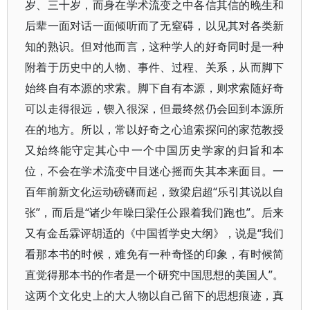
岁、三十岁，而身在学术流变之中各信其信的晚生和
后辈一面对话一面倾听而了无窒碍，以见其对各类新
知的熟识。但对他而言，这种学人的好奇同时是一种
附着于历史中的人物、事件、过程、关系，从而脚下
始终自有本源的求索。脚下自有本源，则求索随好奇
可以走得很远，锲入很深，但最终然仍会回到本源所
在的地方。所以，常以好奇之心追索探问的家范教授
又始终能守定其心中一个中国历史学家的归旨和本
位，不会在学术流变中目迷心摇而失其本来面目。一
百年前新文化运动磅礴而起，致梁启超“乐引其说以自
张”，而后是“诸少年噪曰梁任公跟着我们跑也”。后来
又有金岳霖评胡适的《中国哲学史大纲》，说是“我们
看那本书的时候，难免有一种奇怪的印象，有时候简
直觉得那本书的作者是一个研究中国思想的美国人”。
这两个文化史上的大人物以自己留下的思想痕迹，真