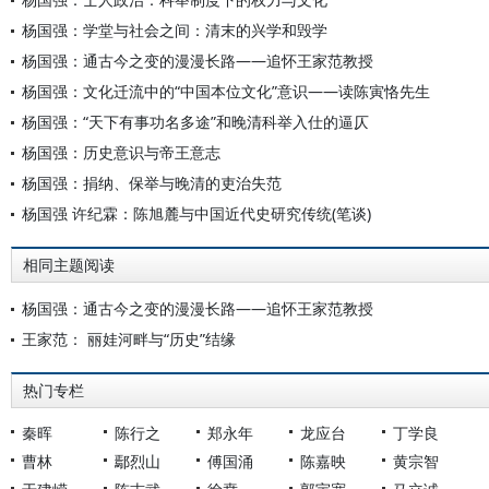
杨国强：学堂与社会之间：清末的兴学和毁学
杨国强：通古今之变的漫漫长路——追怀王家范教授
杨国强：文化迁流中的“中国本位文化”意识——读陈寅恪先生
杨国强：“天下有事功名多途”和晚清科举入仕的逼仄
杨国强：历史意识与帝王意志
杨国强：捐纳、保举与晚清的吏治失范
杨国强 许纪霖：陈旭麓与中国近代史研究传统(笔谈)
相同主题阅读
杨国强：通古今之变的漫漫长路——追怀王家范教授
王家范： 丽娃河畔与“历史”结缘
热门专栏
秦晖
陈行之
郑永年
龙应台
丁学良
曹林
鄢烈山
傅国涌
陈嘉映
黄宗智