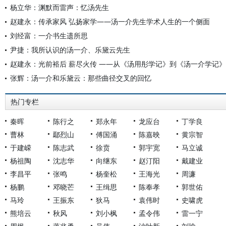
杨立华：渊默而雷声：忆汤先生
赵建永：传承家风 弘扬家学——汤一介先生学术人生的一个侧面
刘经富：一介书生遗所思
尹捷：我所认识的汤一介、乐黛云先生
赵建永：光前裕后 薪尽火传 ——从《汤用彤学记》到《汤一介学记》
张辉：汤一介和乐黛云：那些曲径交叉的回忆
热门专栏
秦晖
陈行之
郑永年
龙应台
丁学良
曹林
鄢烈山
傅国涌
陈嘉映
黄宗智
于建嵘
陈志武
徐贲
郭宇宽
马立诚
杨祖陶
沈志华
向继东
赵汀阳
戴建业
李昌平
张鸣
杨奎松
王海光
周濂
杨鹏
邓晓芒
王缉思
陈奉孝
郭世佑
马玲
王振东
狄马
袁伟时
史啸虎
熊培云
秋风
刘小枫
孟令伟
雷一宁