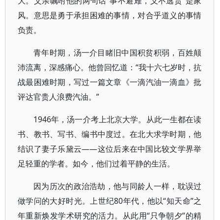
大。父亲嘱咐他的两句话“事不避难，义不逃责”是家
风。意思是勇于承担困难的事情，对合乎道义的事情
负责。
青年时期，汤一介目睹旧中国积贫积弱，百姓颠
沛流离，深感痛心。他曾回忆道：“我十六七岁时，抗
战最困难时期，写过一篇文章《一滴汽油一滴血》批
评达官贵人浪费汽油。”
1946年，汤一介考上北京大学。从此一生都在读
书、教书、写书、编书中度过。在北大求学时期，他
结识了妻子乐黛云——这位后来在中国比较文学界举
足轻重的学者。如今，他们过着平静的生活。
因为历次的政治浩劫，他与同龄人一样，耽误过
做学问的大好时光。上世纪80年代，他以“知天命”之
年重新焕发学术研究的活力。从此用“只争朝夕”的精