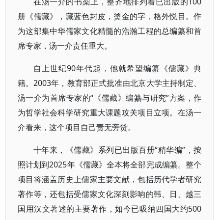
在汤一介的书架上，整齐地排列着已出版的100
册《儒藏》，藏蓝色封皮，烫金的字，格外悦目。作
为这部集中华儒家文化精髓的浩瀚工程的总编纂和首
席专家，汤一介责任重大。
自上世纪90年代起，他就希望编纂《儒藏》典
籍。2003年，教育部正式批准由北京大学主持制定、
汤一介为首席专家的“《儒藏》编纂与研究”方案，作
为哲学社会科学研究重大课题攻关项目立项。在汤一
介看来，这个项目自己责无旁贷。
十年来，《儒藏》系列已出版百册“精华编”，按
照计划到2025年《儒藏》全本将全部完成编纂。整个
项目将涵盖历史上儒家主要文献，包括历代学者研究
著作等，还包括受儒家文化深刻影响的韩、日、越三
国用汉文著述的主要著作，如今已吸纳四国大约500