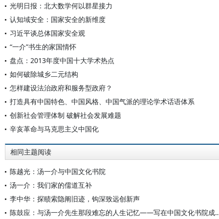
光明日报：北大数学何以群星接力
认知域安全：国家安全的新维度
习近平谈总体国家安全观
“一介”书生的家国情怀
盘点：2013年度中国十大学术热点
如何破除城乡二元结构
怎样建设法治政府和服务型政府？
打造具有中国特色、中国风格、中国气派的理论学术话语体系
创新社会管理体制 破解社会发展难题
辛亥革命与马克思主义中国化
相同主题阅读
陈越光：汤一介与中国文化书院
汤一介：我们家的儒道互补
李中华：探赜索隐阐旧迹，钩深致远创新声
陈鼓应：与汤一介先生那段难忘的人生记忆——写在中国文化书