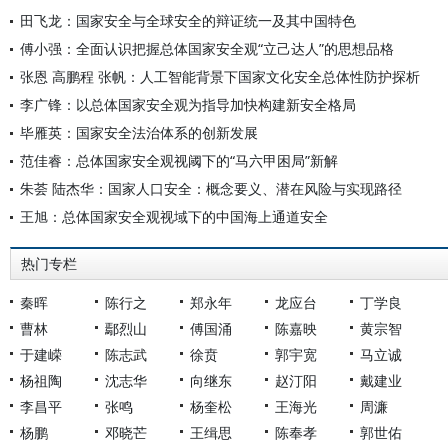
田飞龙：国家安全与全球安全的辩证统一及其中国特色
傅小强：全面认识把握总体国家安全观“立己达人”的思想品格
张恩 高鹏程 张帆：人工智能背景下国家文化安全总体性防护探析
李广锋：以总体国家安全观为指导加快构建新安全格局
毕雁英：国家安全法治体系的创新发展
范佳睿：总体国家安全观视阈下的“马六甲困局”新解
朱荟 陆杰华：国家人口安全：概念要义、潜在风险与实现路径
王旭：总体国家安全观视域下的中国海上通道安全
热门专栏
秦晖
陈行之
郑永年
龙应台
丁学良
曹林
鄢烈山
傅国涌
陈嘉映
黄宗智
于建嵘
陈志武
徐贲
郭宇宽
马立诚
杨祖陶
沈志华
向继东
赵汀阳
戴建业
李昌平
张鸣
杨奎松
王海光
周濂
杨鹏
邓晓芒
王缉思
陈奉孝
郭世佑