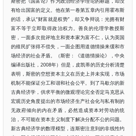
斯密把《国富论》作为政治经济学理论的标题，却没
有给出国富的定义。他在第一卷第五章内引用霍布斯
的话，承认“财富就是权势”，却又争辩说：光拥有财
富不等于立即取得政治权力。善良的伦理学教授斯
密，一面多次批评地主和资本家为富不仁，认为英国
的殖民扩张得不偿失，一面企图用道德情操来缓和市
场经济的社会矛盾。（斯密：《道德情操论》，中央
编译出版社，2008年）但是，皮凯蒂的历史分析清楚
表明，斯密的空想资本主义在历史上并未实现，市场
机制不能保证分工和谐和社会公平。到了马歇尔的新
古典经济学，供求平衡的微观理论完全否定马克思从
宏观历史角度提出的市场经济生产社会化与私有制的
无政府倾向的内在矛盾，必然造成资本对劳动的统
治，不可能在资本主义制度下解决分配不公的问题。
新古典经济学的数理模型，连斯密注意到的非线性约