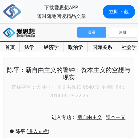
下载爱思想APP
立即下载
随时随地阅读精品文章
登录
注册
首页
法学
经济学
政治学
国际关系
社会学
陈平：新自由主义的警钟：资本主义的空想与
现实
选择字号：
大
中
小
本文共阅读 6640 次 更新时间：
2014-06-29 22:26
进入专题：
新自由主义
资本主义
●
陈平
(
进入专栏
)