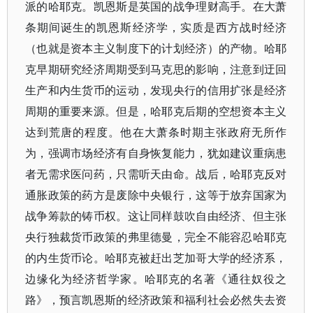
派的哈耶克。凯恩斯是英国的战争理财高手。在大萧
条期间诞生的凯恩斯经济学，实质是西方战时经济
（也就是资本主义制度下的计划经济）的产物。哈耶
克早期研究经济周期受到马克思的影响，注意到迂回
生产和内生货币的运动，发现央行的信用扩张是经济
周期的重要来源。但是，哈耶克后期的空想资本主义
达到荒唐的程度。他在大萧条时期主张政府无所作
为，强调市场经济有自身恢复能力，犹如建议重病患
者无需求医问药，只需听天由命。战后，哈耶克反对
通胀政策的药方是废除中央银行，这等于放弃国家为
战争筹款的铸币权。这让同样鼓吹自由经济、但主张
央行独裁货币政策的弗里德曼，完全不能容忍哈耶克
的内生货币论。哈耶克被赶出芝加哥大学的经济系，
边缘化为经济哲学家。哈耶克的名著《通往奴役之
路》，预言凯恩斯的经济政策和福利社会必然失去资