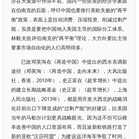
济在大衰退中停滞不前。国内一些崇美的经济学家跟
在伯南克的后面，呼吁中国也要推行美欧失败的“再平
衡”政策，表面上是拉动消费、压缩投资、削减过剩产
能，实质是要把中国纳入美国主导的国际分工体系。
林毅夫批评伯南克的“再平衡”理论，大方向要比主张
要素市场自由化的人们高明得多。
已故邓英淘在《再造中国》中提出的西水东调新
途径（邓英淘：《再造中国，走向未来》，大风出版
社，香港，2010年），史正富在《超常增长》中提出
的建立长期战略基金（史正富：《超常增长》，上海
人民出版社，2013年），都是用开发大西北的战略消
化目前出口下降造成的“过剩产能”的好建议，比美国
当年的马歇尔计划更具战略眼光。因为这不但可以根
本改善中国的人口资源布局，而且渝新欧铁路打造了
新的亚欧“汉莎同盟”，为建设远洋海军争取了时间，