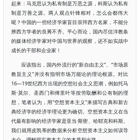
起来：马克思认为私有制是万恶之源，科斯认为私有
制是万善之源。两人观点针锋相对，怎么会都伟大
呢？中国的一些经济学家盲目崇拜西方名家，不能分
辨西方学者的良莠不齐。平心而论，国内尽信洋教条
的媒体经济学家对中国与世界的观察，还不如实战中
成长的干部和企业家！
应该指出，国内外流行的“新自由主义”、“市场原
教旨主义”并没有指明市场万能论的理论根源。对比
16—19世纪西方出现的空想社会主义思潮，例如托马
斯·莫尔、圣西门和傅里叶等按劳取酬和公有制的理
想，笔者认为，用“空想资本主义”来描写古典和新古
典经济学的经济学理论更为确切。空想资本主义在当
代最有影响的经济学家是亚当·斯密、哈耶克和科斯。
我们就用皮凯蒂的数据来分析空想资本主义如何误导
大众，理解现实资本主义的本质和出路。