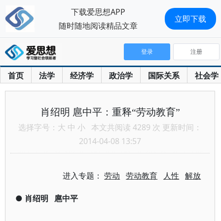
下载爱思想APP
立即下载
随时随地阅读精品文章
登录
注册
首页
法学
经济学
政治学
国际关系
社会学
肖绍明 扈中平：重释“劳动教育”
选择字号：
大
中
小
本文共阅读 4289 次 更新时间：
2014-04-08 13:57
进入专题：
劳动
劳动教育
人性
解放
●
肖绍明
扈中平