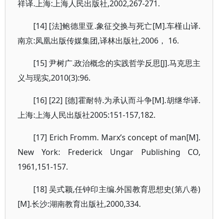
祥译.上海:上海人民出版社,2002,267-271.
[14] [法]鲍德里亚.象征交换与死亡[M].车槿山译.
南京:凤凰出版传媒集团,译林出版社,2006， 16.
[15] 尹树广.政治概念的实践哲学反思[J].马克思主
义与现实,2010(3):96.
[16] [22] [德]霍耐特.为承认而斗争[M].胡继华译.
上海:上海人民出版社2005:151-157,182.
[17] Erich Fromm. Marx’s concept of man[M].
New York: Frederick Ungar Publishing CO,
1961,151-157.
[18] 吴式颖,任钟印主编.外国教育思想史(第八卷)
[M].长沙:湖南教育出版社,2000,334.