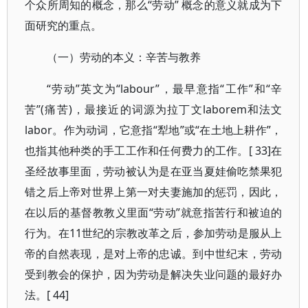
个众所周知的概念，那么“劳动” 概念的意义就成为下
面研究的重点。
（一）劳动的本义：辛苦与教养
“劳动”英文为“labour”，最早意指“工作”和“辛
苦”(痛苦)，最接近的词源为拉丁文laborem和法文
labor。作为动词，它意指“犁地”或“在土地上耕作”，
也指其他种类的手工工作和任何费力的工作。[ 33]在
圣经故事里面，劳动被认为是在亚当夏娃偷吃禁果犯
错之后上帝对世界上第一对夫妻施加的惩罚，因此，
在以后的基督教教义里面“劳动”就意指苦行和被迫的
行为。在11世纪的宗教改革之后，参加劳动是服从上
帝的自然表现，是对上帝的忠诚。到中世纪末，劳动
受到教会的保护，因为劳动是解决失业问题的最好办
法。[ 44]