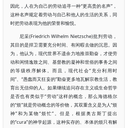
因此，人在为自己的劳动追寻一种“更高贵的名声”，
这种名声规定着劳动与自己和他人的生活的关系，同
时把劳动表现为他的荣誉和愉悦。
尼采(Friedrich Wilhelm Nietzsche)批判劳动，
其目的是捍卫需要充分时间、有闲暇去做的沉思。因
为，他认为，现代世界不遗余力地推崇勤奋，才使劳
动和闲情逸致之间、基督教的凝神和世俗的事务之间
的等级秩序解体。而且，现代社会“充分利用时
间”、“愚蠢而又狂妄的”勤奋更多地瓦解宗教生活，教
育出无信仰的人。如果继续追问存在主义或生命哲学
是否也有类似于“劳动”这样的概念，那么海德格尔
的“烦”就是劳动概念的等价物，其双重含义是为人“烦
神”和为某物“烦忙”。但是，根据奥古斯丁提出
的“cura”的神学起源，这种实存的、本体的烦只有解