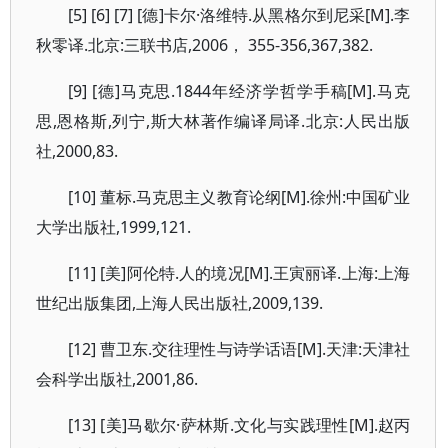
[5] [6] [7] [德]卡尔·洛维特.从黑格尔到尼采[M].李
秋零译.北京:三联书店,2006， 355-356,367,382.
[9] [德]马克思.1844年经济学哲学手稿[M].马克
思,恩格斯,列宁,斯大林著作编译局译.北京:人民出版
社,2000,83.
[10] 董标.马克思主义教育论纲[M].徐州:中国矿业
大学出版社,1999,121.
[11] [美]阿伦特.人的境况[M].王寅丽译.上海:上海
世纪出版集团,上海人民出版社,2009,139.
[12] 曹卫东.交往理性与诗学话语[M].天津:天津社
会科学出版社,2001,86.
[13] [美]马歇尔·萨林斯.文化与实践理性[M].赵丙