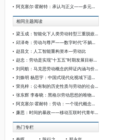
阿克塞尔·霍耐特：承认与正义——多元正义理论纲要
相同主题阅读
梁玉成：智能化下人类劳动转型三重脱嵌：组织、关系与个体
邱泽奇：劳动与尊严——数字时代“不躺平”的逻辑前提
赵昌文：人工智能重构资本—劳动比
赵忠：劳动是实现“十五五”时期发展目标的根本力量
刘同舫：马克思劳动概念的辩证内涵与价值旨归
刘焕明 杨思宇：中国式现代化视域下适度劳动的人文意蕴
荣兆梓：公有制的历史性质与劳动的社会主义形式
张东辉 李春晓：黑格尔劳动思想的唯物史观考察
阿克塞尔·霍耐特：劳动：一个现代概念的简史
廉思：时间的暴政——移动互联时代青年劳动审视
热门专栏
秦晖
陈行之
郑永年