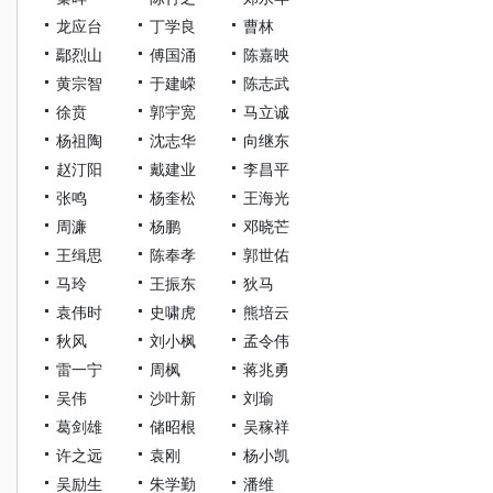
龙应台
丁学良
曹林
鄢烈山
傅国涌
陈嘉映
黄宗智
于建嵘
陈志武
徐贲
郭宇宽
马立诚
杨祖陶
沈志华
向继东
赵汀阳
戴建业
李昌平
张鸣
杨奎松
王海光
周濂
杨鹏
邓晓芒
王缉思
陈奉孝
郭世佑
马玲
王振东
狄马
袁伟时
史啸虎
熊培云
秋风
刘小枫
孟令伟
雷一宁
周枫
蒋兆勇
吴伟
沙叶新
刘瑜
葛剑雄
储昭根
吴稼祥
许之远
袁刚
杨小凯
吴励生
朱学勤
潘维