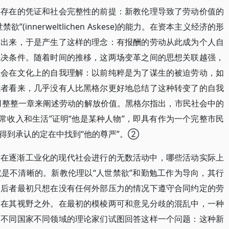
由存在的凭证和社会完整性的前提：新教伦理导致了劳动价值的
innerweltlichen Askese)的能力。在资本主义经济的形
放出来，于是产生了这样的理念：有报酬的劳动从此成为个人自
先决条件。随着时间的推移，这两场变革之间的思想关联越强，
社会在文化上的自我理解：以前纯粹是为了谋生的被迫劳动，如
笔者看来，几乎没有人比黑格尔更好地总结了这种转变了的自我
中用整整一章来阐述劳动的解放价值。黑格尔指出，市民社会中的
的经常收入和生活”证明“他是某种人物”，即具有作为一个完整市民
得到承认的定在中找到“他的尊严”。②
，在逐渐工业化的现代社会进行的无数活动中，哪些活动实际上
是不清晰的。新教伦理以“人世禁欲”和勤勉工作为导向，其行
。后者最初只想在没有任何外部压力的情况下遵守合同约定的劳
除在其视野之外。在最初的模棱两可和意见分歧的混乱中，一种
自不同国家不同领域的理论家们试图回答这样一个问题：这种新