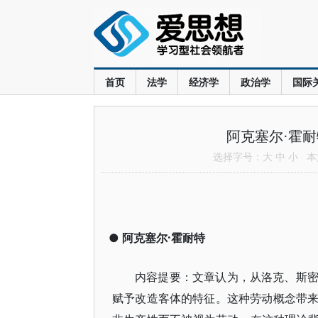
首页
法学
经济学
政治学
国际
阿克塞尔·霍
选择字号：
大
中
小
本文
●
阿克塞尔·霍耐特
内容提要：文章认为，从洛克、斯
赋予改造客体的特征。这种劳动概念带