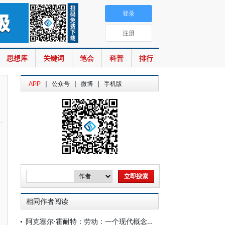
登录
注册
思想库
关键词
笔会
科普
排行
|
|
|
APP
公众号
微博
手机版
相同作者阅读
阿克塞尔·霍耐特：劳动：一个现代概念的简史