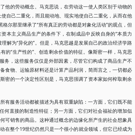
做了他的劳动概念。马克思说，在劳动这一使人类区别于动物的
上使自己二重化，而且能动地、现实地使自己二重化，从而在他
黑格尔那里继承了“所有真正的劳动都是对象化活动”的观点，但
在资本主义商品生产的条件下，在制成品中反映自身的“本质力
被理解为“异化的”。但是，马克思越是发展自己的政治经济学路
有的“生产性的”、创造剩余价值的特征。像斯密一样，马克思
的服务，这些服务仅仅是外部因素，尽管它们构成了商品生产不
准备食物、运输原材料还是计算产品利润，简而言之，一切都必
于斯密的一个决定性区别是，马克思强调了资本家如何榨取剩余
，所有服务活动都被描述为具有双重缺陷：一方面，它们既不能
乏任何直接的制造性特征；另一方面，它们对社会福祉的增加似
任何可销售的商品。这种通过概念的边缘化所产生的社会想象具
动在整个19世纪仍然只是一个很小的就业领域，但它已经成为