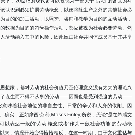
景下，20世纪的现代史可以被视为一部关于“劳动”的含义的斗
应该认识到必须扩展劳动概念，以便将除生产之外的其他社会必
品为目的的加工活动，以照护、咨询和教学为目的的互动活动，
理的数据为目的的符号操作活动，都应被视为社会必要劳动。然
私人活动纳入其中的风险，因此应由社会共同体成员基于其共享
体
的思想家，都对劳动的社会价值乃至伦理意义没有太大的理论兴
为了谋生而不得不从事的劳动——因而也是受到强迫的劳动——
它意味着社会地位的非自主性、日常的辛劳和人身的依附。因
，正如摩西·芬利(Moses Finley)所说，无论“是在希腊文
以表达一般的‘劳动’概念或者‘作为一般社会功能’的劳动概
代以来，情况开始变得恰恰相反，在这一时期，由于文化重估与