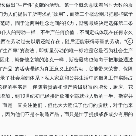
长做出“生产性”贡献的活动。第一个概念意味着当时无数的服
们为人们提供了所需求的“效用”，而第二个概念则只把那些赋予
一范畴。囿于这两种理念之间的张力，斯密最终决定选择第二条
像仆人的劳动一样，不生产任何价值，不固定或体现在任何永久
东西在劳动过去以后还能存在，随后还能获得等量的劳动。”④
“生产率”的说法，即衡量劳动的唯一标准是它是否为社会生产
。因此，就像他之前的洛克一样，斯密最终也倾向于把那些通过
“产品”的活动理解为真正意义上的劳动，它能带来荣誉、保障
记录了社会雇佣体系下私人家庭和公共生活中的服务工作实际占
忽视的事实是，伴随着贵族和资产阶级财富的增长，厨房、花
增加，到19世纪初已经接近欧洲全部就业人数的一半。斯密并
，而是一直关注他们，但他大大贬低了他们的贡献，对于他来
义，因为他们不是在制造产品，而只是忙于提供或多或少有用的