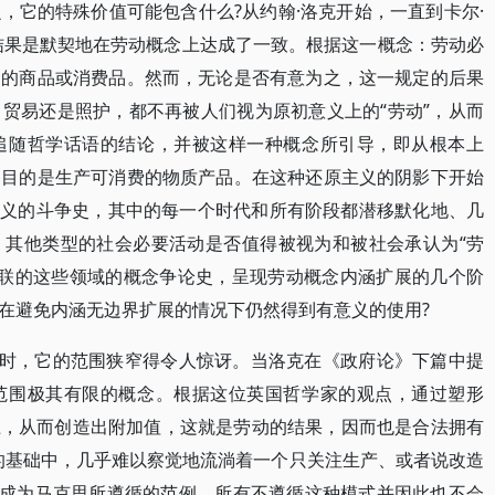
，它的特殊价值可能包含什么?从约翰·洛克开始，一直到卡尔·
结果是默契地在劳动概念上达成了一致。根据这一概念：劳动必
售的商品或消费品。然而，无论是否有意为之，这一规定的后果
贸易还是照护，都不再被人们视为原初意义上的“劳动”，从而
追随哲学话语的结论，并被这样一种概念所引导，即从根本上
，目的是生产可消费的物质产品。在这种还原主义的阴影下开始
”含义的斗争史，其中的每一个时代和所有阶段都潜移默化地、几
：其他类型的社会必要活动是否值得被视为和被社会承认为“劳
相关联的这些领域的概念争论史，呈现劳动概念内涵扩展的几个阶
在避免内涵无边界扩展的情况下仍然得到有意义的使用?
论时，它的范围狭窄得令人惊讶。当洛克在《政府论》下篇中提
范围极其有限的概念。根据这位英国哲学家的观点，通过塑形
物体上，从而创造出附加值，这就是劳动的结果，因而也是合法拥有
的基础中，几乎难以察觉地流淌着一个只关注生产、或者说改造
后成为马克思所遵循的范例。所有不遵循这种模式并因此也不会