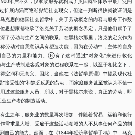
1900年后不久，仅家政服务就构成了英国就业体系中最广泛的
通过扩展内涵而逐渐贴近社会现实，但这一判断很快就被证明是
和马克思的德国社会哲学中，关于劳动概念的内容与服务工作数
两位思想家都继承了洛克关于劳动的概念界定，只是他们赋予了
加深了劳动与生产之间的联系。在黑格尔那里，洛克的定义作为
宣称劳动对自我意识具有塑造功能，因为在劳动中，主体将自身
自己的力量和能力。⑥有了这种通过“对象化”来进行教化
上把劳动与生产或制造客观对象的过程联系在一起，以至于相比之下，
显得空洞和无意义。因此，当他在《法哲学原理》中提及现代社
是“接受性的”和缺乏反思的劳动，而家庭服务甚至被认为不值一
雇用过这些服务人员。所以，对于黑格尔来说，真正的劳动，即
或工业生产者的制造活动。
的有生之年，服务业的数量再次增加，伴随着贸易、运输和银行
工作需求量大增。受雇于这些活动领域的人不从事任何产品的制
到自己的能力。然而，在《1844年经济学哲学手稿》中，马克