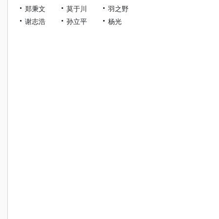
郑秉文
莫于川
羽之野
谢志浩
孙立平
杨光