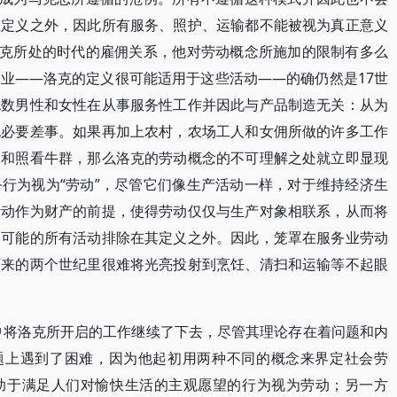
在定义之外，因此所有服务、照护、运输都不能被视为真正意义
洛克所处的时代的雇佣关系，他对劳动概念所施加的限制有多么
业——洛克的定义很可能适用于这些活动——的确仍然是17世
无数男性和女性在从事服务性工作并因此与产品制造无关：从为
他必要差事。如果再加上农村，农场工人和女佣所做的许多工作
饭和照看牛群，那么洛克的劳动概念的不可理解之处就立即显现
行为视为“劳动”，尽管它们像生产活动一样，对于维持经济生
活动作为财产的前提，使得劳动仅仅与生产对象相联系，从而将
为可能的所有活动排除在其定义之外。因此，笼罩在服务业劳动
下来的两个世纪里很难将光亮投射到烹饪、清扫和运输等不起眼
中将洛克所开启的工作继续了下去，尽管其理论存在着问题和内
问题上遇到了困难，因为他起初用两种不同的概念来界定社会劳
助于满足人们对愉快生活的主观愿望的行为视为劳动；另一方