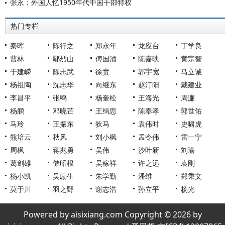
张永：外国人忆1950年代中国干部特权
热门专栏
秦晖
陈行之
郑永年
龙应台
丁学良
曹林
鄢烈山
傅国涌
陈嘉映
黄宗智
于建嵘
陈志武
徐贲
郭宇宽
马立诚
杨祖陶
沈志华
向继东
赵汀阳
戴建业
李昌平
张鸣
杨奎松
王海光
周濂
杨鹏
邓晓芒
王缉思
陈奉孝
郭世佑
马玲
王振东
狄马
袁伟时
史啸虎
熊培云
秋风
刘小枫
孟令伟
雷一宁
周枫
蒋兆勇
吴伟
沙叶新
刘瑜
葛剑雄
储昭根
吴稼祥
许之远
袁刚
杨小凯
吴励生
朱学勤
潘维
郑秉文
莫于川
羽之野
谢志浩
孙立平
杨光
Powered by aisixiang.com Copyright © 2026 by