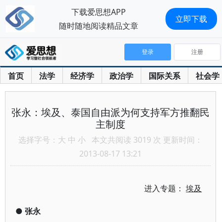
下载爱思想APP
立即下载
随时随地阅读精品文章
登录
注册
首页
法学
经济学
政治学
国际关系
社会学
张永：埃及、泰国自由派为何支持军方推翻民
主制度
选择字号：
大
中
小
本文共阅读 3019 次 更新时间：
2013-08-17 13:21
进入专题：
埃及
●
张永