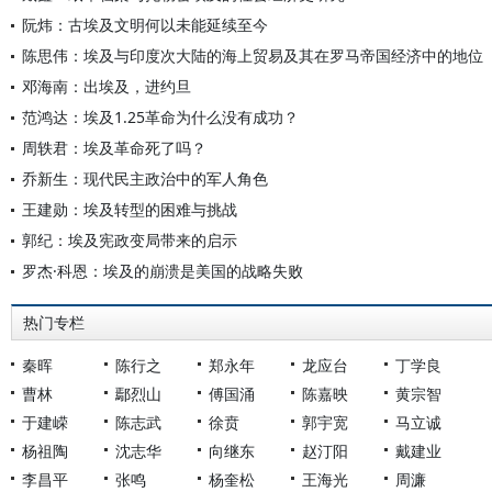
阮炜：古埃及文明何以未能延续至今
陈思伟：埃及与印度次大陆的海上贸易及其在罗马帝国经济中的地位
邓海南：出埃及，进约旦
范鸿达：埃及1.25革命为什么没有成功？
周轶君：埃及革命死了吗？
乔新生：现代民主政治中的军人角色
王建勋：埃及转型的困难与挑战
郭纪：埃及宪政变局带来的启示
罗杰·科恩：埃及的崩溃是美国的战略失败
热门专栏
秦晖
陈行之
郑永年
龙应台
丁学良
曹林
鄢烈山
傅国涌
陈嘉映
黄宗智
于建嵘
陈志武
徐贲
郭宇宽
马立诚
杨祖陶
沈志华
向继东
赵汀阳
戴建业
李昌平
张鸣
杨奎松
王海光
周濂