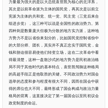
力量最为强大的是以大总统袁世凯为核心的北洋系，
其次是以前革命派为主体的国民党，再其次是以前立
宪派为主体的共和党、统一党、民主党（三党后来合
组进步党），这三种可以说是全国性的政治势力。第
四种则是数量庞大但极为分散的地方实力派，这种地
方势力不是以省份来划分的，比如国民党控制省份中
的大部分师、团长，其实并不真正忠实于国民党，金
钱和胁迫很容易使他们转变立场，这在二次革命中看
得最清楚，这种一盘散沙式的地方势力是民初政治格
局不同于其他时代的基本特点，袁世凯驾御这种格局
的高超手段正是他取胜的关键。不同政治势力对国会
选举的态度和参与程度有很大不同，因而在国会中获
得的席位也大不同，最终形成了国会构成与政治力量
格局的背离，这直接决定了第一届国会以至民初议会
政党制度的命运。