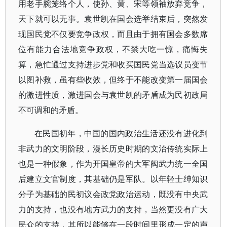
用老手腕笼络个人，使孙、黄、宋等领袖放弃竞争，
天下就可以无事。袁世凯在国会选举结束后，突然发
现国民党不仅要竞争政权，而且由于拥有国会多数席
位有能力合法地竞争政权，不禁大吃一惊，痛悔失
算，急忙通过支持进步党和收买国民党当选议员变节
以图补救，虽有些收效，但终于不能改变第一届国会
的激进性质，激进国会与袁世凯的矛盾成为民初政局
不可调和的矛盾。
在民国初年，中国的国内政治生活还没有进化到
非武力的文明阶段，漫长历史时期的文治传统实际上
也是一种假象，作为开国皇帝的大军阀武力统一全国
后建立文官制度，其基础仍是军队。以年轻士绅知识
分子为基础的民初议会政党政治运动，既没有中央武
力的支持，也没有地方武力的支持，当然更没有广大
民众的支持，其所以能够在一段时间里形成一定的声