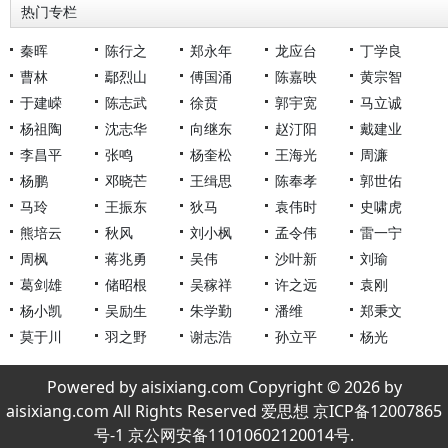
热门专栏
秦晖
陈行之
郑永年
龙应台
丁学良
曹林
鄢烈山
傅国涌
陈嘉映
黄宗智
于建嵘
陈志武
徐贲
郭宇宽
马立诚
杨祖陶
沈志华
向继东
赵汀阳
戴建业
李昌平
张鸣
杨奎松
王海光
周濂
杨鹏
邓晓芒
王缉思
陈奉孝
郭世佑
马玲
王振东
狄马
袁伟时
史啸虎
熊培云
秋风
刘小枫
孟令伟
雷一宁
周枫
蒋兆勇
吴伟
沙叶新
刘瑜
葛剑雄
储昭根
吴稼祥
许之远
袁刚
杨小凯
吴励生
朱学勤
潘维
郑秉文
莫于川
羽之野
谢志浩
孙立平
杨光
Powered by aisixiang.com Copyright © 2026 by
aisixiang.com All Rights Reserved 爱思想 京ICP备12007865
号-1 京公网安备11010602120014号.