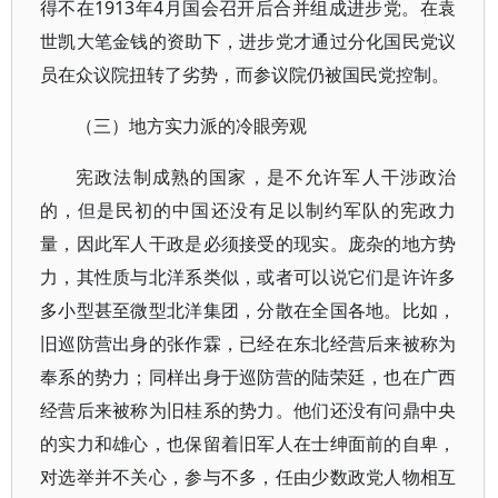
得不在1913年4月国会召开后合并组成进步党。在袁
世凯大笔金钱的资助下，进步党才通过分化国民党议
员在众议院扭转了劣势，而参议院仍被国民党控制。
（三）地方实力派的冷眼旁观
宪政法制成熟的国家，是不允许军人干涉政治
的，但是民初的中国还没有足以制约军队的宪政力
量，因此军人干政是必须接受的现实。庞杂的地方势
力，其性质与北洋系类似，或者可以说它们是许许多
多小型甚至微型北洋集团，分散在全国各地。比如，
旧巡防营出身的张作霖，已经在东北经营后来被称为
奉系的势力；同样出身于巡防营的陆荣廷，也在广西
经营后来被称为旧桂系的势力。他们还没有问鼎中央
的实力和雄心，也保留着旧军人在士绅面前的自卑，
对选举并不关心，参与不多，任由少数政党人物相互