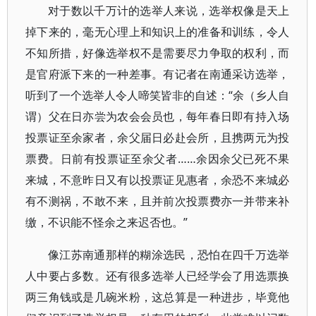
对于数以千万计的选举人来说，选举权像是天上
掉下来的，毫无心理上和知识上的准备和训练，令人
不知所措，好像选举权不是需要尽力争取的权利，而
是官府派下来的一种差事。有记者在南通采访选举，
听到了一个选举人令人啼笑皆非的自述：“余（乡人自
谓）父在日亦尝为农会会员也，每年春日即有持入场
投票证至余家者，余父届日必赴会所，且携两元为投
票费。日前有投票证至余父者……余因余父已死不果
来城，不意昨日又有以投票证见惠者，余恐不来城必
有不测祸，不敢不来，且并前次投票费亦一并带来补
缴，不识能不怪余之来迟否也。”
像江苏南通那样的糊涂选民，恐怕在四千万选举
人中要占多数。还有很多选举人已经学会了用选票换
两三角钱或是几碗米粉，这总算是一种进步，毕竟他