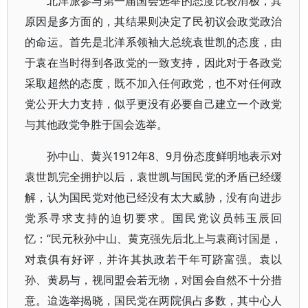
北洋派参与第一届国会选举的态度比较消极，其
原因是多方面的，其结果则决定了民初议会政党政治
的命运。首先是北洋系领袖大总统袁世凯的态度，由
于袁在当时得到各政党的一致支持，因此对于各政党
采取超然的态度，既不加入任何政党，也不对任何政
党公开大力支持，似乎更没有必要自己建立一个政党
与其他政党争胜于国会选举。
孙中山、黄兴1912年8、9月份态度鲜明地表示对
袁世凯完全拥护以后，袁世凯与国民党的矛盾已经缓
解，认为国民党对他已经没有太大威胁，没有向进步
党系寻求支持的迫切要求。国民党议员韩玉辰回
忆：“民元秋孙中山、黄克强先后北上与袁商讨国是，
对袁俱有好评，并许其执政若干年可跻富强。袁以
孙、黄易与，视同盟会若无物，对国会自然不十分措
意。迨选举揭晓，国民党在两院俱占多数，其中心人