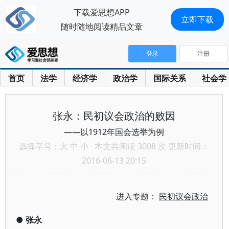
下载爱思想APP
立即下载
随时随地阅读精品文章
登录
注册
首页
法学
经济学
政治学
国际关系
社会学
张永：民初议会政治的败因
——以1912年国会选举为例
选择字号：
大
中
小
本文共阅读 3008 次 更新时间：
2016-06-13 20:15
进入专题：
民初议会政治
●
张永