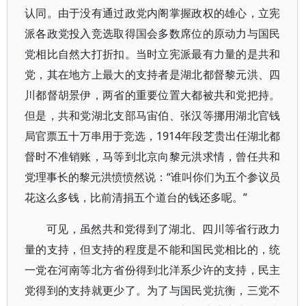
认同。由于没有通过政党内阁掌握政权的雄心，立宪
派各政党投入竞选取得国会多数席位的原动力与国民
党相比自然大打折扣。当时立宪派最有力量的是共和
党，其在地方上最大的支持者是湖北都督黎元洪、四
川都督胡景伊，两省的重要位置大都被共和党把持。
但是，共和党湖北支部马宙伯、张汉等挪用湖北官钱
局官票五十万串用于竞选，1914年段芝贵出任湖北都
督时不准销账，马等到北京向黎元洪求情，曾任共和
党理事长的黎元洪愤愤然说：“谁叫你们为五个参议员
花这么多钱，比前清捐五个道台的钱还多呢。”
可见，虽然共和党得到了湖北、四川等省行政力
量的支持，但支持的程度是不能和国民党相比的，统
一党在河南等北方省份得到北洋系少许的支持，民主
党得到的支持就更少了。为了与国民党抗衡，三党不