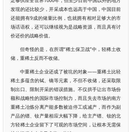
足够供应全世界1000年，但至少目前中国以外的地方
发现的还比较少，开采成本也远高于中国，中国目前
还能拥有9成的储量比例，也就拥有相对足够大的市
场话语权，还可以继续视为是战略资源，而且具有讨
价还价的战略价值。
但奇怪的是，在所谓“稀土保卫战”中，轻稀土收
储，重稀土反而不收储。
中重稀土企业还成了被坑的对象——重稀土比轻
稀土多蕴含的铽、镝等元素，不但不收储，还采取限
制出口、限制开采的错误措施。不仅拱手让出市场份
额和战略性的国际市场控制力，而且失去市场的南方
重稀土冶炼分离产能多数被迫停工或减产，而作为副
产品的镨、钕产量相应大幅下降，给主产镨、钕的北
方轻稀土企业留下了可观的市场空间，让根本无需保