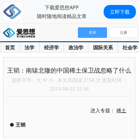
下载爱思想APP
立即下载
随时随地阅读精品文章
登录
注册
首页
法学
经济学
政治学
国际关系
社会学
王韬：南辕北辙的中国稀土保卫战忽略了什么
选择字号：
大
中
小
本文共阅读 2158 次 更新时间：
2014-04-02 22:34
进入专题：
稀土
●
王韬