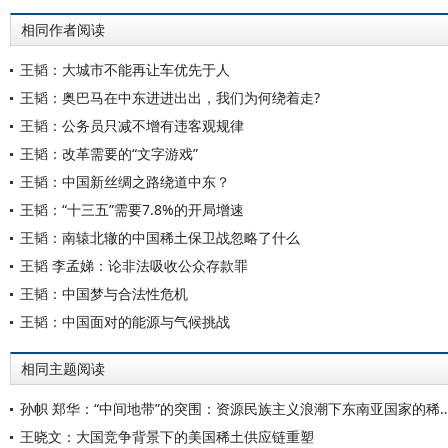
相同作者阅读
王韬：大城市不能再让车优先于人
王韬：奥巴马在中东进进出出，我们为何绕着走?
王韬：公务员只减不增有违客观规律
王韬：改革需要的“文字游戏”
王韬：中国新丝绸之路绕道中东？
王韬：“十三五”需要7.8%的开局增速
王韬：南辕北辙的中国稀土保卫战忽略了什么
王韬 李孟娣：论非法吸收公众存款罪
王韬：中国梦与合法性危机
王韬：中国面对的能源与气候挑战
相同主题阅读
孙帜 郑华：“中间地带”的突围：资源民族主义浪潮下
王晓文：大国竞争背景下的美国稀土供应链重塑