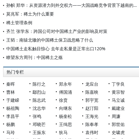
孙帜 郑华：从资源潜力到外交权力——大国战略竞争背景下越南的稀土外交
莫兆军：稀土为什么重要
稀土管理条例
齐兰 张学东：跨国公司对中国稀土产业的影响及对策
王韬：南辕北辙的中国稀土保卫战忽略了什么
中国稀土走私触目惊心 去年走私量是正常出口120%
瞭望东方周刊：中国稀土之殇
热门专栏
秦晖
陈行之
郑永年
龙应台
丁学良
曹林
鄢烈山
傅国涌
陈嘉映
黄宗智
于建嵘
陈志武
徐贲
郭宇宽
马立诚
杨祖陶
沈志华
向继东
赵汀阳
戴建业
李昌平
张鸣
杨奎松
王海光
周濂
杨鹏
邓晓芒
王缉思
陈奉孝
郭世佑
马玲
王振东
狄马
袁伟时
史啸虎