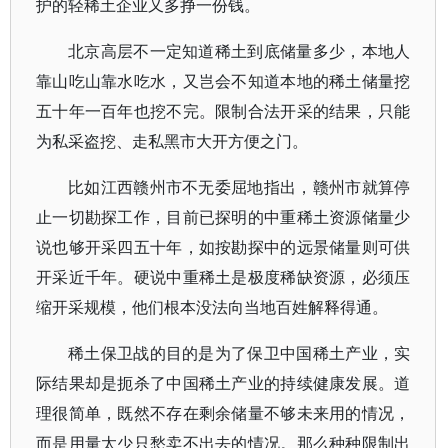
护的轻稀土企业又多挣一份钱。
北京高层不一定知道稀土到底储量多少，本地人
靠山吃山靠水吃水，又岂会不知道本地的稀土储量挖
五十年一百年也挖不完。限制合法开采的结果，只能
为私采盗挖、走私黑市大开方便之门。
比如江西赣州市不无委屈地指出，赣州市就算停
止一切勘探工作，目前已探明的中重稀土资源储量少
说也够开采四五十年，如按勘探中的远景储量则可供
开采近千年。硬说中重稀土是极度稀缺资源，必须压
缩开采规模，他们根本没法向当地百姓解释得通。
稀土保卫战的目的是为了保卫中国稀土产业，实
际结果却是扼杀了中国稀土产业的持续健康发展。道
理很简单，既然不存在剩余储量不够未来用的情况，
而是用量太少只愁卖不出去的情况。那么种种限制出