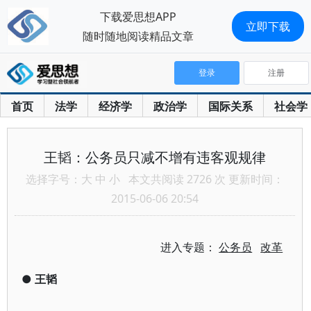
下载爱思想APP
立即下载
随时随地阅读精品文章
登录
注册
首页
法学
经济学
政治学
国际关系
社会学
王韬：公务员只减不增有违客观规律
选择字号：
大
中
小
本文共阅读 2726 次 更新时间：
2015-06-06 20:54
进入专题：
公务员
改革
●
王韬