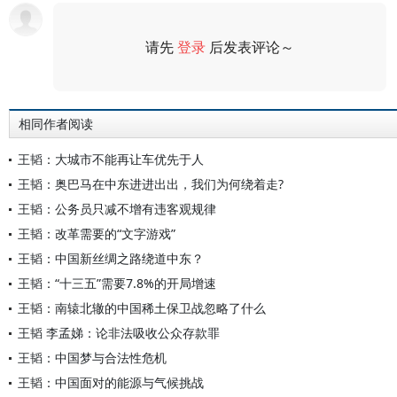
请先
登录
后发表评论～
评论
相同作者阅读
王韬：大城市不能再让车优先于人
王韬：奥巴马在中东进进出出，我们为何绕着走?
王韬：公务员只减不增有违客观规律
王韬：改革需要的“文字游戏”
王韬：中国新丝绸之路绕道中东？
王韬：“十三五”需要7.8%的开局增速
王韬：南辕北辙的中国稀土保卫战忽略了什么
王韬 李孟娣：论非法吸收公众存款罪
王韬：中国梦与合法性危机
王韬：中国面对的能源与气候挑战