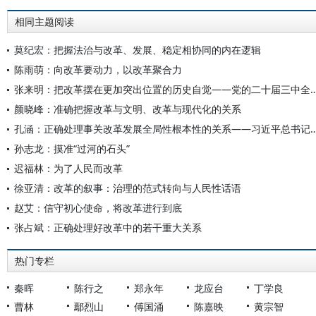
相同主题阅读
莫纪宏：把握法治与改革、发展、稳定相协同的内在逻辑
陈雨萌：向改革要动力，以改革聚合力
张来明：把改革摆在更加突出位置的历史自觉——党的二十届三
颜晓峰：准确把握改革与文明、改革与现代化的关系
孔涵：正确处理事关改革发展全局性根本性的关系——习近平总
孙志龙：摸准“过河的石头”
迟福林：为了人民而改革
徐亚清：改革的叙事：治理的范式转向与人民性话语
赵艾：信守初心使命，将改革进行到底
张占斌：正确处理好改革中的若干重大关系
热门专栏
秦晖
陈行之
郑永年
龙应台
丁学良
曹林
鄢烈山
傅国涌
陈嘉映
黄宗智