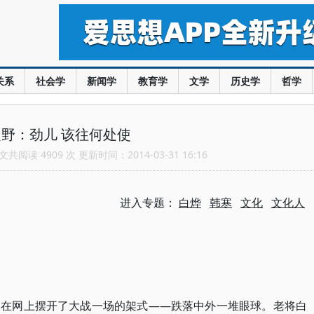
关系
社会学
新闻学
教育学
文学
历史学
哲学
野：劲儿 该往何处使
共阅读 4909 次 更新时间：2014-03-31 16:16
进入专题：
白烨
韩寒
文化
文化人
寒在网上摆开了大战一场的架式——跌落中外一堆眼球。老将白