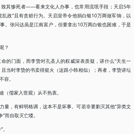
，致其惨死者——看来文化人办事，也常用流氓手段；天启5年
党乱政”且有贪赃行为。天启皇帝令他捐白银10万两做军饷，以
事。张问达虽是江南富户，但要拿出10万两白银也困难，于是
呢？
立命的门面，而李贽对孔圣人的权威深表质疑，讲什么“天生一
。且当时李贽的书卖得挺火（这跟小韩相似）；再者，李贽讲坛
不容。
途（儒家入世观）从不热衷。
力量，有鲜明格调，这本不是坏事。可若非要剿灭其他“异类文
争”而自取灭亡喽。
”。