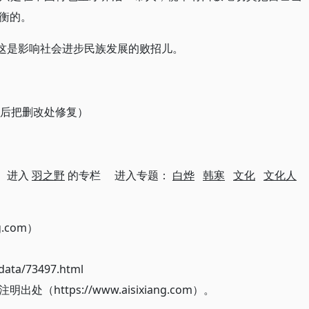
衡的。
；这是影响社会进步民族发展的败招儿。
，后把删改处修复）
进入
羽之野
的专栏 进入专题：
白烨
韩寒
文化
文化人
g.com）
ata/73497.html
ttps://www.aisixiang.com）。