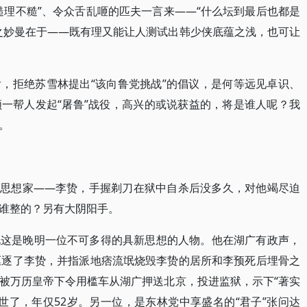
糙理不糙”、令众舌乱咂的匹夫一言来——“什么坛到最后也都是
之妙曼在于——既有理又能让人测试出韩少侠底蕴之浅，也可让
，拒绝苏雪林提出“该向鲁党挑战”的倡议，是何等远见卓识、
一帮人发起“屠鲁”战役，高兴的或说获益的，将是谁人呢？我
。
的老思想家——李贽，手握剃刀在狱中自杀后没多久，对他竭尽迫
谁整的？另有大阴阳手。
说这是晚明一位不可多得的具新思想的人物。他在湖广有政声，
驱逐了李贽，并指派地痞流氓烧毁李贽的居所和李预死后埋骨之
被万历皇帝下令用槛车从湖广押送北京，投进监狱，示下“著实
世了，年仅52岁。另一位，是东林党中享盛名的“君子”张问达