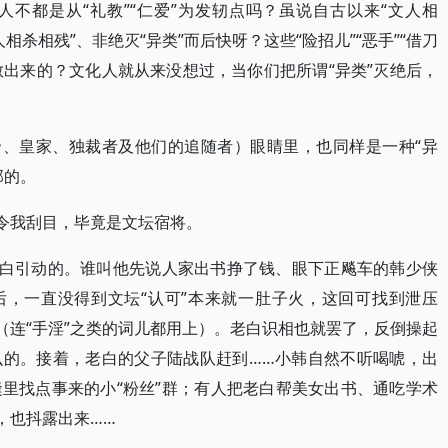
不都是从“礼教”“仁爱”为发轫点吗？虽说自古以来“文人相
相杀相残”、非绝灭“异类”而后快呀？这些“险招儿”“恶手”“借刀
教出来的？文化人就从来没想过，当你们把所谓“异类”灭绝后，
帝、皇家、独裁者及他们的追随者）眼睛里，也同样是一种“异
那的。
，令我刮目，毕竟是文坛宿将。
老白引动的。谁叫他先说人家出书挣了钱、眼下正飚车的韩少侠
后，一直没得到文坛“认可”本来就一肚子火，这回可找到泄压
（连“手淫”之类的词儿都用上）。老白识相也就罢了，反倒操起
么的。接着，老白的父子陆战队赶到……小韩自然不听喝唬，出
里找点事来的小“粉丝”群；有人把老白帮美女出书、通吃学术
，也抖露出来……