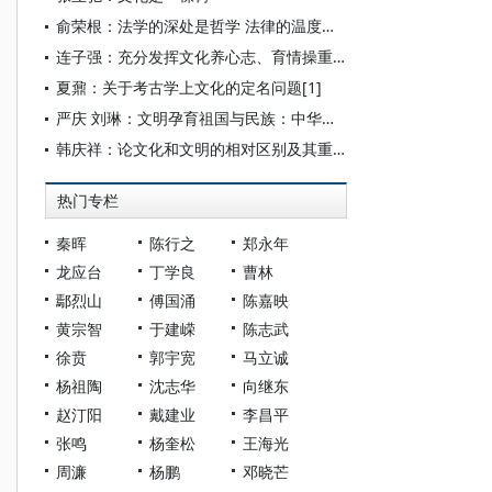
俞荣根：法学的深处是哲学 法律的温度在文化
连子强：充分发挥文化养心志、育情操重要作用
夏鼐：关于考古学上文化的定名问题[1]
严庆 刘琳：文明孕育祖国与民族：中华民族共同体理论的标志性支撑
韩庆祥：论文化和文明的相对区别及其重大意义
热门专栏
秦晖
陈行之
郑永年
龙应台
丁学良
曹林
鄢烈山
傅国涌
陈嘉映
黄宗智
于建嵘
陈志武
徐贲
郭宇宽
马立诚
杨祖陶
沈志华
向继东
赵汀阳
戴建业
李昌平
张鸣
杨奎松
王海光
周濂
杨鹏
邓晓芒