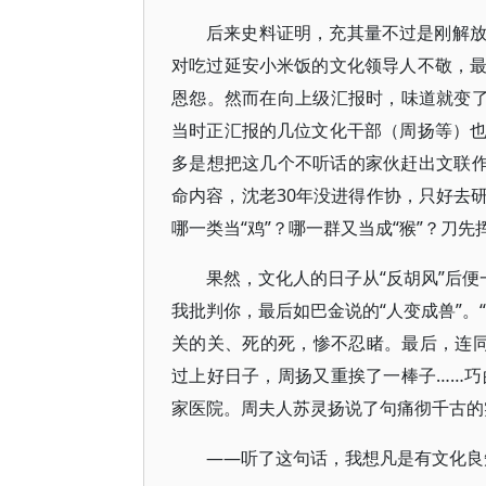
后来史料证明，充其量不过是刚解
对吃过延安小米饭的文化领导人不敬，
恩怨。然而在向上级汇报时，味道就变了
当时正汇报的几位文化干部（周扬等）
多是想把这几个不听话的家伙赶出文联作
命内容，沈老30年没进得作协，只好去
哪一类当“鸡”？哪一群又当成“猴”？刀先
果然，文化人的日子从“反胡风”后便
我批判你，最后如巴金说的“人变成兽”。
关的关、死的死，惨不忍睹。最后，连
过上好日子，周扬又重挨了一棒子……巧
家医院。周夫人苏灵扬说了句痛彻千古的
——听了这句话，我想凡是有文化良