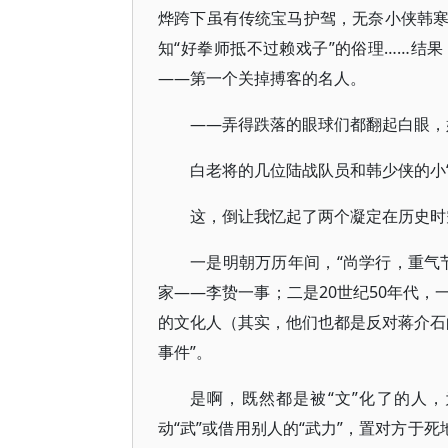
烨跨下虽有传统宝马护驾，无奈小侠韩
知“好拳师抵不过赖戏子”的俗理……结
——第一个关掉搏客的名人。
——弄得跌落的眼球们都翻起白眼，
白老将的几位陆战队员和韩少侠的小
这，倒让我忆起了两个凝定在历史时空
一是明朝万历年间，“尚学行，重气
家——李贽一事；二是20世纪50年代
的文化人（其实，他们也都是反对蒋介石
事件”。
是啊，既然都是被“文”化了的人，
动“武”或借用别人的“武力”，置对方于