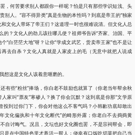
也罢，何苦要求别人都跟你一样呢？怕是只有那些学识短浅、头
责别人。“容不得异类”真是生物的本性吗？到底是帝王的“独家
化和文化人带坏了帝王们？这道理一时也很难说清。但文化人总
什么的？文化人的劲儿该往哪儿使？祖师爷告诉“齐家、治国、平
他个“白茫茫大地”呀？让你“学成文武艺，货卖帝王家”也不是让
而后再去自杀？文化人真就是人家皮上的毛（无意中就把人说成
。我想这是文化人该着意咂磨的。
还有些“粉丝”捧场，你白老不鼓励也就算了（你老当年帮余秋
人家叫“票友”寒碜人？换了你会沉默？这到底是你那“文学原
韩曾投到过你门下，你会对他这么不客气吗？小韩歉功底却敢出
十年文化偏执和十年文化断代”的畸形外露；你老白不去捣捣黄
岂不自讨晦气。况且，文坛也好文化圈也罢，不是宗祠帮会，即
也只是在中国特色里才养活一帮人；侥幸有口饭吃切莫把自己当