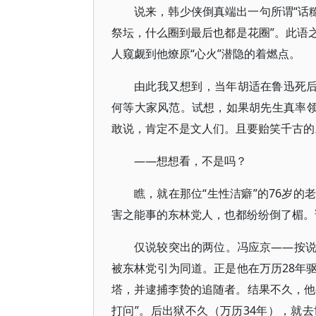
说来，韩少侠倒真端出一句所谓“话
祭坛，什么圈到最后也都是花圈”。此语
人窥觑到他燎原“心火”潜隐的着燃点。
由此我又想到，当年胡适在鲁迅死后
何等大家风范。试想，如果胡先生真率领
敢说，肯定不是文人们。且要贻笑千古的
——想想看，不是吗？
瞧，就在那位“生性洁癖”的76岁
害之能事的东林党人，也都纷纷倒了楣。
仅说较突出的两位。冯应京——按
被东林党引为同道。正是他在万历28年
塔，并逮捕李贽的追随者。结果不久，他
打问”。后出狱不久（万历34年），就去