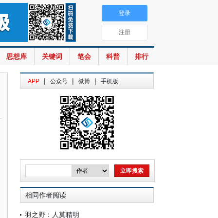
登录
注册
思想库
关键词
笔会
科普
排行
|
|
|
APP
公众号
微博
手机版
相同作者阅读
羽之野：人莫精明