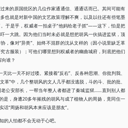
放过来的原国统区的几位作家通通信、通通话而已。其间可能有
最多也就是对新中国的文艺政策理解不爽，以及以往还有些笔墨
。于是乎，权威者一拍桌子“他妈给老子抓”——这下，怕是把
也吓一大跳。因为他们当时未必就是想把胡风一伙搞进监狱，顶
协，像对“异类”、始终不混群的沈从文样的（因小说里缺乏革
研究古服装）；可他们哪里想到权威者的幽曲城府，到底把他们
挥向谁？
一天比一天不好过喽。紧接着“反右”、反各种思潮、你批判我、
“文革”中，几个整胡风的文人几乎都没逃脱，斗的斗、批的批、
同老公安部长，一帮当年整人者都进了秦城监狱……直到别人都
的是，身遭20多年摧残的胡风与成了植物人的周扬，竟同住一
实话“周扬和胡风本来应该是朋友”。
知的人怕都不会无动于心吧。