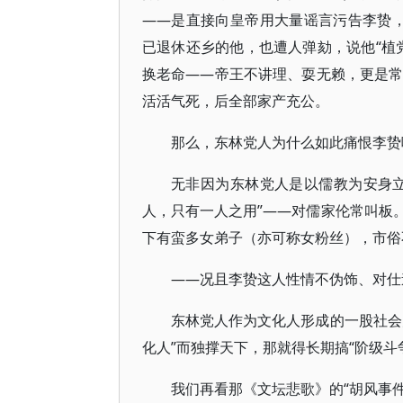
——是直接向皇帝用大量谣言污告李贽
已退休还乡的他，也遭人弹劾，说他“植
换老命——帝王不讲理、耍无赖，更是常
活活气死，后全部家产充公。
那么，东林党人为什么如此痛恨李贽
无非因为东林党人是以儒教为安身
人，只有一人之用”——对儒家伦常叫板
下有蛮多女弟子（亦可称女粉丝），市俗
——况且李贽这人性情不伪饰、对仕
东林党人作为文化人形成的一股社会
化人”而独撑天下，那就得长期搞“阶级斗
我们再看那《文坛悲歌》的“胡风事件