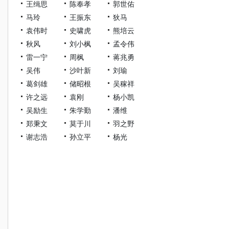
王缉思
陈奉孝
郭世佑
马玲
王振东
狄马
袁伟时
史啸虎
熊培云
秋风
刘小枫
孟令伟
雷一宁
周枫
蒋兆勇
吴伟
沙叶新
刘瑜
葛剑雄
储昭根
吴稼祥
许之远
袁刚
杨小凯
吴励生
朱学勤
潘维
郑秉文
莫于川
羽之野
谢志浩
孙立平
杨光