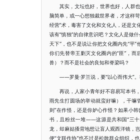
其实，文坛也好，世界也好，人群
脑简单，或一心想独裁世界者，才这样苛
经营”术，毒害了文化和文化人，还是文
该有“慎独”的自律意识吧？文化人是做
天下”，也不是说让你把文化圈内先“平”
你们先替帝王剿灭文化圈内的“匪”，
兽）？而不是社会的良知和脊梁吗？
——罗曼·罗兰说，要“以心而伟大”
再说，人家小青年好不容易写本书，
雨先生打圆场的举动就蛮好嘛），干嘛管
则”在作怪，还是你妒心作怪？如果小
书，且粉丝一堆——这源是共和国“三
龙，却麻姑搔背地想让盲人观西洋镜，
便“文联作协”也不过是松散群众组织，