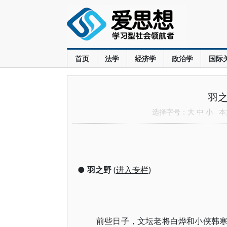
首页
法学
经济学
政治学
国际
羽之
选择字号：
大
中
小
本文
●
羽之野
(
进入专栏
)
前些日子，文坛老将白烨和小侠韩