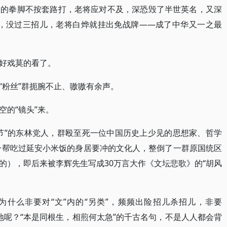
寒的拳脚不按套路打，老将应对不及，深恐毁了半世英名，又深
果，没过三招儿，老将白烨就挂出免战牌——成了中华又一之最
好戏莫的看了。
“粉丝”群扼腕不止、嗷嗷有余声。
的“镜头”来。
节”的东林党人，群殴至死一位中国历史上少见的思想家、哲学
，一帮吃过延安小米饭的身居要冲的文化人，整倒了一群原国统区
的），即后来被李辉先生写成30万言大作《文坛悲歌》的“胡风
为什么非要对“文”内的“另类”，频频出险招儿杀招儿，非要
死地呢？“本是同根生，相煎何太急”的千古名句，不是人人都会背