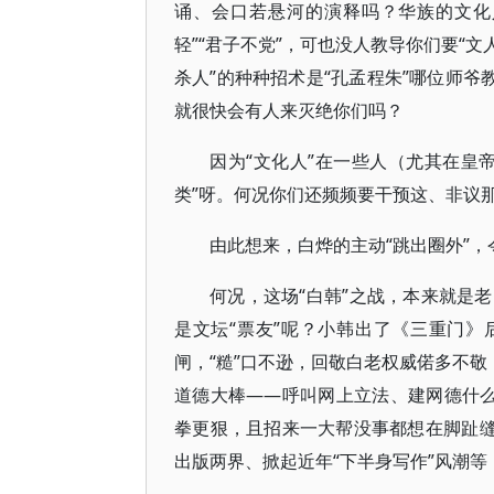
诵、会口若悬河的演释吗？华族的文化人
轻”“君子不党”，可也没人教导你们要“文人
杀人”的种种招术是“孔孟程朱”哪位师爷
就很快会有人来灭绝你们吗？
因为“文化人”在一些人（尤其在皇
类”呀。何况你们还频频要干预这、非议
由此想来，白烨的主动“跳出圈外”
何况，这场“白韩”之战，本来就是
是文坛“票友”呢？小韩出了《三重门》
闸，“糙”口不逊，回敬白老权威偌多不敬
道德大棒——呼叫网上立法、建网德什
拳更狠，且招来一大帮没事都想在脚趾缝
出版两界、掀起近年“下半身写作”风潮等