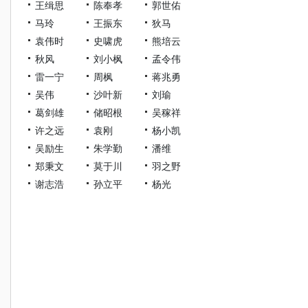
王缉思
陈奉孝
郭世佑
马玲
王振东
狄马
袁伟时
史啸虎
熊培云
秋风
刘小枫
孟令伟
雷一宁
周枫
蒋兆勇
吴伟
沙叶新
刘瑜
葛剑雄
储昭根
吴稼祥
许之远
袁刚
杨小凯
吴励生
朱学勤
潘维
郑秉文
莫于川
羽之野
谢志浩
孙立平
杨光