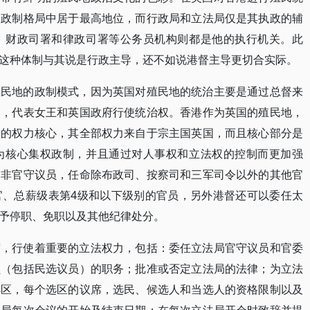
港政制格局中居于最高地位，而行政局和立法局仅是其执政的辅
、财政司署和律政司署等公务员机构则都是他的执行机关。此
这种体制与其说是行政主导，还不如说港督主导更切合实际。
殖民地的政制模式，因为英国对殖民地的统治主要是通过总督来
人，代表女王和英国政府行使统治权。香港作为英国的殖民地，
期的权力核心，其全部权力来自于宗主国英国，而且核心部分是
为核心集权政制，并且通过对人事权和立法权的控制而更加强
、非官守议员，任命除布政司、按察司和三军司令以外的其他官
官、总薪级表第4级和以下级别的官员，另外港督还可以委任太
予停职、免职以及其他纪律处分。
席，行使着重要的立法权力，包括：委任立法局官守议员和官委
员（包括民选议员）的职务；批准或否定立法局的法律；为立法
选区，每个选区的议席，选民、候选人和当选人的资格限制以及