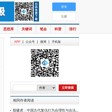
登录
注册
思想库
关键词
笔会
科普
排行
|
|
|
APP
公众号
微博
手机版
相同作者阅读
殷啸虎：中国古代复仇行为合理性与合法性冲突的法律协调