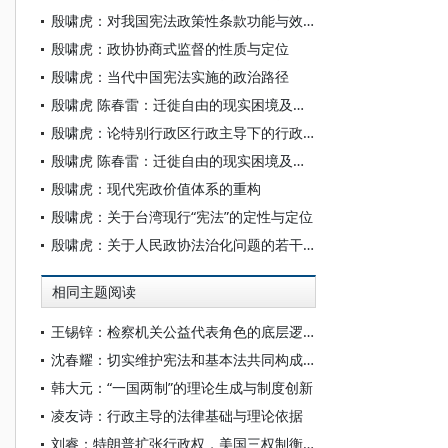
殷啸虎：对我国宪法政策性条款功能与效力的思考
殷啸虎：政协协商式监督的性质与定位
殷啸虎：当代中国宪法实施的政治路径
殷啸虎 陈春雷：迁徙自由的现实困境及实现路径分析
殷啸虎：论特别行政区行政主导下的行政权控制与监督
殷啸虎 陈春雷：迁徙自由的现实困境及实现路径分析
殷啸虎：现代宪政价值体系的重构
殷啸虎：关于台湾现行“宪法”的定性与定位
殷啸虎：关于人民政协法治化问题的若干思考
相同主题阅读
王锡锌：检察机关公益代表角色的底层逻辑
沈春耀：切实维护宪法和基本法共同构成的特别行政区宪制基础
韩大元：“一国两制”的理论生成与制度创新
凌友诗：行政主导的法律基础与理论依据
刘睿：特朗普扩张行政权，美国三权制衡失灵了吗