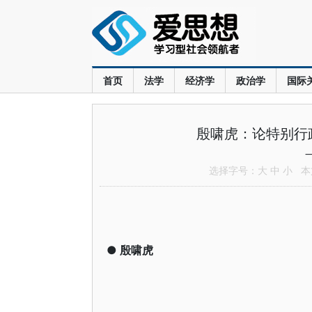
首页
法学
经济学
政治学
国际
殷啸虎：论特别行
选择字号：
大
中
小
本文
●
殷啸虎