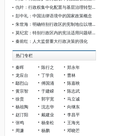
仇叶：行政权集中化配置与基层治理转型困境：以县域“多中心工作”模式为分析基础
彭中礼：中国法律语境中的国家政策概念
朱世海：明确特别行政区的宪制地位以增强国家宪法认同
莫纪宏：特别行政区内的宪法适用问题研究
秦前红：人大监督重大行政决策的强化
热门专栏
秦晖
陈行之
郑永年
龙应台
丁学良
曹林
鄢烈山
傅国涌
陈嘉映
黄宗智
于建嵘
陈志武
徐贲
郭宇宽
马立诚
杨祖陶
沈志华
向继东
赵汀阳
戴建业
李昌平
张鸣
杨奎松
王海光
周濂
杨鹏
邓晓芒