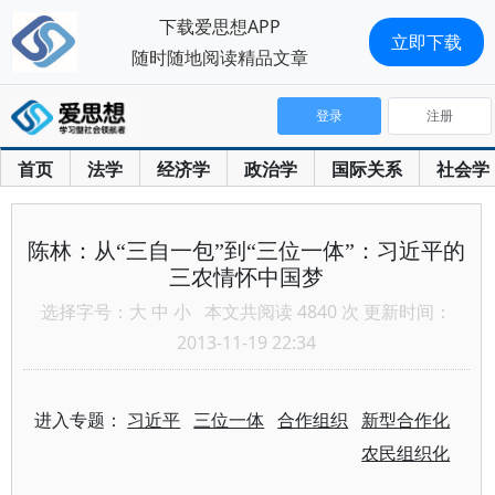
下载爱思想APP
立即下载
随时随地阅读精品文章
登录
注册
首页
法学
经济学
政治学
国际关系
社会学
陈林：从“三自一包”到“三位一体”：习近平的
三农情怀中国梦
选择字号：
大
中
小
本文共阅读 4840 次 更新时间：
2013-11-19 22:34
进入专题：
习近平
三位一体
合作组织
新型合作化
农民组织化