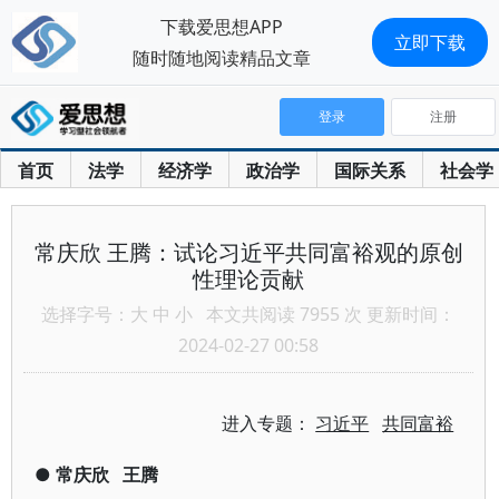
下载爱思想APP
立即下载
随时随地阅读精品文章
登录
注册
首页
法学
经济学
政治学
国际关系
社会学
常庆欣 王腾：试论习近平共同富裕观的原创
性理论贡献
选择字号：
大
中
小
本文共阅读 7955 次 更新时间：
2024-02-27 00:58
进入专题：
习近平
共同富裕
●
常庆欣
王腾