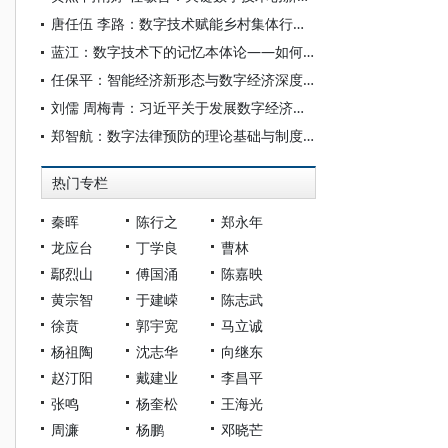
唐任伍 李路：数字技术赋能乡村集体行动能力提升的内在机理、价值逻辑与实施路径
蓝江：数字技术下的记忆本体论——如何实现未来社会的记忆共在
任保平：智能经济新形态与数字经济深度融合的逻辑与路径
刘儒 周梅青：习近平关于发展数字经济重要论述的理论蕴涵和实践指向
郑智航：数字法律预防的理论基础与制度构建
热门专栏
秦晖
陈行之
郑永年
龙应台
丁学良
曹林
鄢烈山
傅国涌
陈嘉映
黄宗智
于建嵘
陈志武
徐贲
郭宇宽
马立诚
杨祖陶
沈志华
向继东
赵汀阳
戴建业
李昌平
张鸣
杨奎松
王海光
周濂
杨鹏
邓晓芒