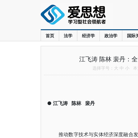
首页
法学
经济学
政治学
国际
江飞涛 陈林 裴丹：
选择字号：
大
中
小
本文
●
江飞涛
陈林
裴丹
推动数字技术与实体经济深度融合