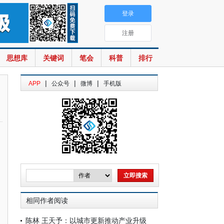
登录
注册
思想库
关键词
笔会
科普
排行
|
|
|
APP
公众号
微博
手机版
相同作者阅读
陈林 王天予：以城市更新推动产业升级