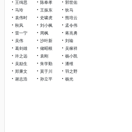
王缉思
陈奉孝
郭世佑
马玲
王振东
狄马
袁伟时
史啸虎
熊培云
秋风
刘小枫
孟令伟
雷一宁
周枫
蒋兆勇
吴伟
沙叶新
刘瑜
葛剑雄
储昭根
吴稼祥
许之远
袁刚
杨小凯
吴励生
朱学勤
潘维
郑秉文
莫于川
羽之野
谢志浩
孙立平
杨光