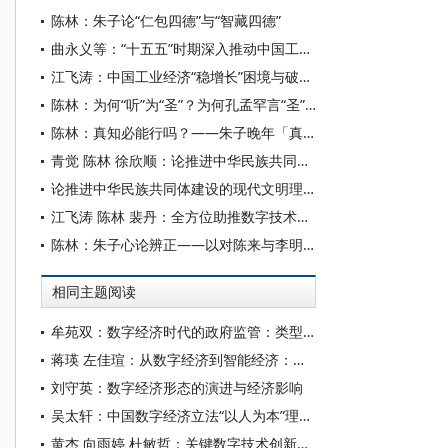
陈林：朱子论“仁包四德”与“智藏四德”
曲永义等：“十五五”时期深入推动中国工业高质量发展：新形势、新任务、新举措
江飞涛：中国工业经济“稳增长”困境与破局：多维分析与政策协同
陈林：为何“听”为“圣”？为何孔孟罕言“圣”？
陈林：真知必能行吗？——朱子晚年「真知」说研议
青觉 陈林 徐欣顺：论推进中华民族共同体建设的现代文明理路
论推进中华民族共同体建设的现代文明理路
江飞涛 陈林 裴丹：全方位助推数字技术和实体经济深度融合
陈林：朱子心论辨正——以对陈来与李明辉之论辨的反思为中心
相同主题阅读
牟苑双：数字经济时代的政府监管：类型、挑战与路径
蒋瑛 左佳瑄：从数字经济到智能经济：中国社会分层的特点与变迁
刘守英：数字经济形态的演进与经济影响
吴太轩：中国数字经济立法“以人为本”理念的生成逻辑与制度实现
黄杰 向雨婷 杜敏哲：关键数字技术创新与企业新质生产力发展