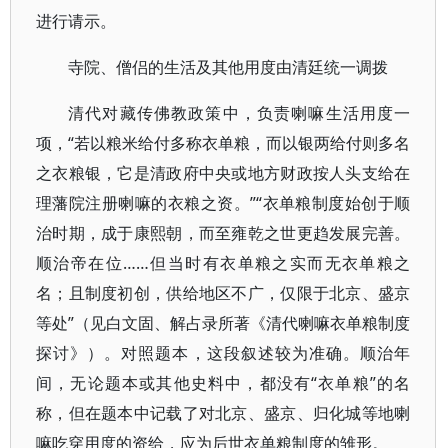
进行请示。
寺院、僧侣的生活及其他用度由清廷统一调拨
清代对藏传佛教政策中，负责喇嘛生活用度一
项，“若以粮米给付多称衣单粮，而以银两给付则多名
之衣粮银，它是清政府中央或地方财政按人头支给在
理藩院注册喇嘛的衣粮之资。”“衣单粮制度始创于顺
治时期，成于康熙朝，而至雍乾之世更趋发展完善。
顺治帝在位……但当时有衣单粮之实而无衣单粮之
名；且制度初创，供给地区不广，仅限于北京、盛京
等处”（见白文固、解占录所著《清代喇嘛衣单粮制度
探讨》）。对照题本，这段叙述较为准确。顺治年
间，无论题本或其他史料中，都没有“衣单粮”的名
称，但在题本中记载了对北京、盛京、归化城等地喇
嘛吃穿用度的资给，应为后世衣单粮制度的雏形。