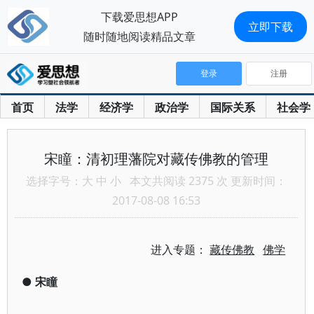
下载爱思想APP
立即下载
随时随地阅读精品文章
登录
注册
首页
法学
经济学
政治学
国际关系
社会学
宋瞳：清初理藩院对藏传佛教的管理
选择字号：
大
中
小
本文共阅读 2375 次 更新时间：
2017-08-08 16:53
进入专题：
藏传佛教
佛学
●
宋瞳