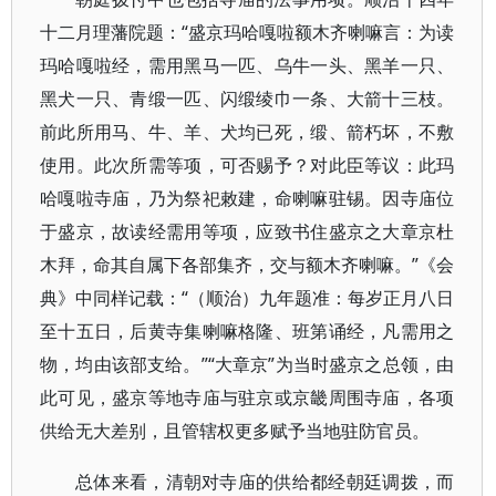
十二月理藩院题：“盛京玛哈嘎啦额木齐喇嘛言：为读
玛哈嘎啦经，需用黑马一匹、乌牛一头、黑羊一只、
黑犬一只、青缎一匹、闪缎绫巾一条、大箭十三枝。
前此所用马、牛、羊、犬均已死，缎、箭朽坏，不敷
使用。此次所需等项，可否赐予？对此臣等议：此玛
哈嘎啦寺庙，乃为祭祀敕建，命喇嘛驻锡。因寺庙位
于盛京，故读经需用等项，应致书住盛京之大章京杜
木拜，命其自属下各部集齐，交与额木齐喇嘛。”《会
典》中同样记载：“（顺治）九年题准：每岁正月八日
至十五日，后黄寺集喇嘛格隆、班第诵经，凡需用之
物，均由该部支给。”“大章京”为当时盛京之总领，由
此可见，盛京等地寺庙与驻京或京畿周围寺庙，各项
供给无大差别，且管辖权更多赋予当地驻防官员。
总体来看，清朝对寺庙的供给都经朝廷调拨，而