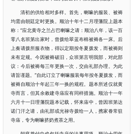
清初的供给相对多样。首先，喇嘛的服装、被褥
均需由朝廷定时更换。顺治十年十二月理藩院上题本
称：“应北黄寺之兰占巴喇嘛之请：顺治八年，该一百
零八名班第出家时，曾拨给翠蓝布棉被褥各一床。后
上奏请拨所服衣物，得以定期按冬夏拨发，而被褥则
未有定规。今因被褥破旧，众班第言明我部，对此部
议：今后被褥每三年更换一次，交由礼部办理。为此
请旨谨题。”自此订立了喇嘛服装每年按冬夏拨发，而
被褥自顺治十年起三年一换的规程。题本所述仅就黄
寺而言，但其余敕建寺庙应有同样措施。顺治十一年
六月十一日理藩院题本记载，怀来庙中，曾因班第达
诺门汗之请，由礼部或光禄寺拨给一人，携家眷常驻
寺庙，专为喇嘛挤奶煮茶之用。
朝庭拨付中也包括寺庙的法事用项。顺治十四年