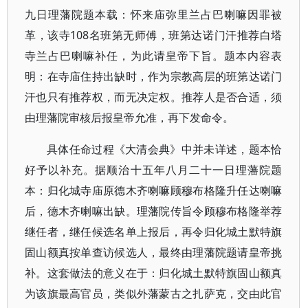
九日理藩院题本载：怀来庙弥里兰占巴喇嘛因罪被
革，该寺108名班第无师傅，班第达诺门汗推荐白塔
寺兰占巴喇嘛补任，为此请皇帝下旨。题本内容表
明：在寺庙住持出缺时，作为宗教高层的班第达诺门
汗也只有推荐权，而无决定权。推荐人是否合适，须
由理藩院审核后报皇帝允准，再下发命令。
具体任命过程《大清会典》中并未详述，题本恰
好予以补充。据顺治十五年八月二十一日理藩院题
本：归化城寺庙原德木齐喇嘛顾穆布格隆升任达喇嘛
后，德木齐喇嘛出缺。理藩院传旨令顾穆布格隆举荐
继任者，继任候选名单上报后，再令归化城土默特旗
固山额真按单查访候选人，最终由理藩院题请皇帝挑
补。这套做法的意义在于：归化城土默特旗固山额真
为该旗最高官员，类似外藩蒙古之扎萨克，交由此官