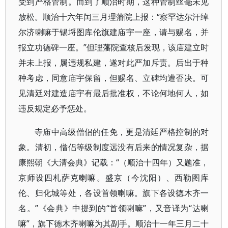
受到严格管制。而到了顺治时期，这种管制丝毫未见
放松。顺治十六年闰三月理藩院上报：“察罕达尔汗绰
尔济喇嘛于锡埒图库伦旗建庙宇一座，请与赐名，并
报立功德碑一座。”但理藩院查核后发现，该庙建立时
并未上报，属违规私建，遂对此严加斥责。后出于种
种考虑，同意庙宇保留，但赐名、立碑均遭否决。可
见清廷对建造庙宇有最后批准权，不论何地何人，如
违反规定必予惩处。
寺庙中高级僧侣的任免，更是清廷严格控制的对
象。清初，僧侣等级制度远没有后来的情况复杂，据
康熙朝《大清会典》记载：“（顺治十四年）又题准，
京师设四札萨克喇嘛。盛京（今沈阳）、西勒图库
伦、归化城等处，各设首领喇嘛。旗下各设德木齐一
名。”《会典》中提到的“首领喇嘛”，又音译为“达喇
嘛”，旗下德木齐喇嘛为其副手。顺治十一年三月二十