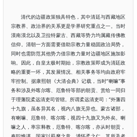
清代的边疆政策独具特色，其中清廷与西藏地区
宗教界、政治界的关系更是学界研究重点之一。当时
漠南漠北以及卫拉特蒙古、西藏等势力均属藏传佛教
信仰。清朝一方面需要借助宗教力量稳固政治局势，
同时也需防范其他势力借宗教力量对边疆地区施加影
响。因此，自皇太极时期始，宗教政策即成为清廷政
略的重要一环，其发展情况、相关事务等均由政府牢
牢控制。据康熙朝《大清会典》记载，当时“喇嘛”事
务和涉及外喀尔喀、厄鲁特等部的朝贡、赏给一同归
于理藩院柔远清吏司管辖。所谓柔远清吏司：“外藩四
十九旗，虽各异其名，视内八旗无异也。蒙古诸部，
有喇嘛、厄鲁特、喀尔喀，视四十九旗又为外矣。喇
嘛之人，率宗释教，厄鲁特、喀尔喀，亦从时朝贡，
奉职惟谨。国家以羁縻之意，溥怀柔之仁。其所及者