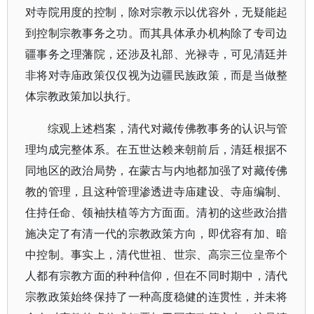
对寺院用度的控制，除对宗教示以优容外，无疑能起
到控制宗教事务之功。而其具体承办机构除了专司边
疆事务之理藩院，还涉及礼部、光禄寺，可见清廷并
非将对寺庙政策仅仅视为边疆民族政策，而是当做整
体宗教政策加以执行。
综观上述档案，清代对藏传佛教事务的认识与管
理均成完整体系。在五世达赖来朝前后，清廷根据不
同地区的政治局势，在蒙古与内地都加强了对藏传佛
教的管理，且这种管理渗透进寺庙建设、寺庙编制、
住持任命、领袖扶植等方方面面。清初的这些政治措
施决定了有清一代的宗教政策方向，即优容有加、暗
中控制。事实上，清代世祖、世宗、高宗三位皇帝个
人都有宗教方面的种种信仰，但在不同时期中，清代
宗教政策始终保持了一种高度稳健的连贯性，并未将