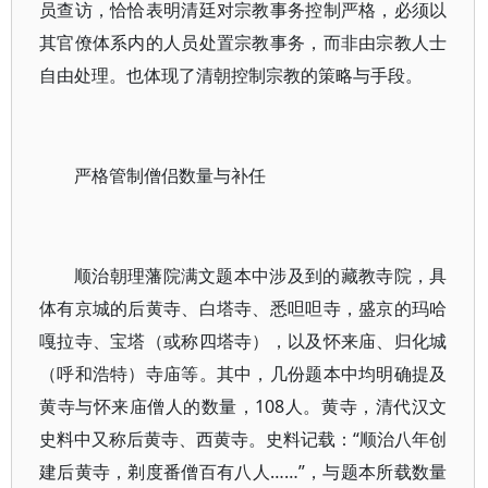
员查访，恰恰表明清廷对宗教事务控制严格，必须以
其官僚体系内的人员处置宗教事务，而非由宗教人士
自由处理。也体现了清朝控制宗教的策略与手段。
严格管制僧侣数量与补任
顺治朝理藩院满文题本中涉及到的藏教寺院，具
体有京城的后黄寺、白塔寺、悉呾呾寺，盛京的玛哈
嘎拉寺、宝塔（或称四塔寺），以及怀来庙、归化城
（呼和浩特）寺庙等。其中，几份题本中均明确提及
黄寺与怀来庙僧人的数量，108人。黄寺，清代汉文
史料中又称后黄寺、西黄寺。史料记载：“顺治八年创
建后黄寺，剃度番僧百有八人……”，与题本所载数量