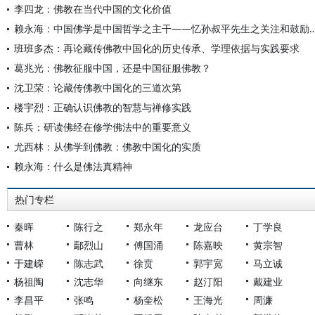
李四龙：佛教在当代中国的文化价值
赖永海：中国佛学是中国哲学之主干——忆孙叔平先生
班班多杰：再论藏传佛教中国化的历史传承、学理依据与实践要求
葛兆光：佛教征服中国，还是中国征服佛教？
沈卫荣：论藏传佛教中国化的三道次第
楼宇烈：正确认识佛教的智慧与禅修实践
陈兵：研读佛经在修学佛法中的重要意义
尤西林：从佛学到佛教：佛教中国化的实质
赖永海：什么是佛法真精神
热门专栏
秦晖
陈行之
郑永年
龙应台
丁学良
曹林
鄢烈山
傅国涌
陈嘉映
黄宗智
于建嵘
陈志武
徐贲
郭宇宽
马立诚
杨祖陶
沈志华
向继东
赵汀阳
戴建业
李昌平
张鸣
杨奎松
王海光
周濂