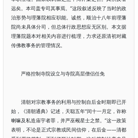
远矣。本司盖专司其事焉。”这段叙述反映了当时的政
治形势与理藩院相应职能。诚然，顺治十八年前理藩
院尚未具体分司，但总体行政思想应无区别。本文据
理藩院题本对相关内容进行梳理，力求还原清初对藏
传佛教事务的管理情况。
严格控制寺院设立与寺院高层僧侣任免
清朝对宗教事务的利用与控制自后金时期即已开
始，《清朝通典》记述，天聪五年“闰十一月定，诈称
喇嘛及私造庙宇者罪，并严巫觋星士之禁。”这一政策
表明，不论是正式宗教或民间信仰，在后金——清都