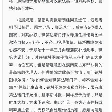
格，虽然给予足够尊重与政策优惠，但对其事权、管
辖都毫不放松。
根据规定，僧侣均需报请朝廷同意选任，违规者
则予以惩罚。题本记录：顺治八年，后黄寺6位僧人
圆寂，对其缺额，班第达诺门汗令寺庙住持锡埒图绰
尔济自择6人补任，不必上报理藩院。锡埒图绰尔济
心感不安，于顺治十一年三月向理藩院补报此事。班
第达诺门汗，时任锡埒图库伦旗第三任扎萨克大喇
嘛，地位甚高，也是清廷意图在漠南蒙古东部扶持的
最高宗教代理人。但理藩院对此毫不留情，责问锡埒
图绰尔济：“尔如何告知班第达诺门汗，却不告知本
部？”并就此事议决：锡埒图绰尔济私自补任，虽有班
第达诺门汗允准，且事后补报，同样应予治罪，只是
时逢大赦，方未予追究。由此可见，身为寺庙住持或
喇嘛旗主管，并无权私自处理僧侣员额，必须向清廷