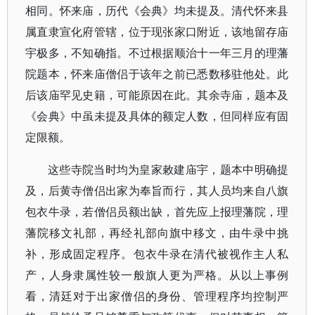
相同。怀来庙，历代《会典》均未提及。清代怀来县
属直隶宣化府管辖，位于现张家口附近，该地留存庙
宇极多，不知确指。不过根据顺治十一年三月的理藩
院题本，怀来庙僧侣于该年之前已悉数移驻他处。此
后该庙罕见史籍，可能原因在此。其余寺庙，题本及
《会典》中虽未提及具体的额定人数，但同样应有固
定限额。
这些寺院当时均为皇家敕建庙宇，题本中明确提
及，后黄寺僧侣出家为奉旨而行，其人员均来自八旗
包衣牛录，若僧侣员额出缺，首先应上报理藩院，理
藩院移文礼部，再经礼部向旗中移文，由牛录中挑
补，形成固定程序。包衣牛录在清代被视作主人私
产，人身隶属性较一般旗人更为严格。从以上事例
看，清廷对于出家僧侣的身份、管理程序均控制严