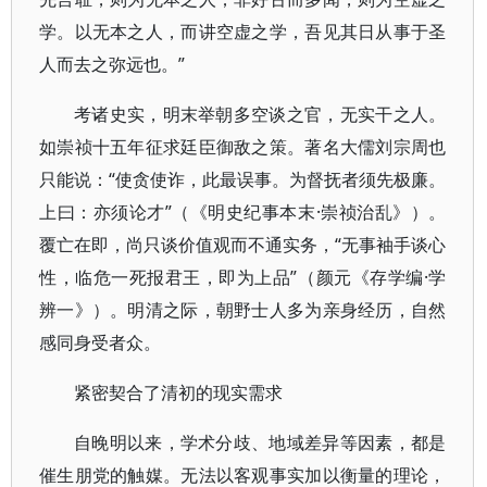
学。以无本之人，而讲空虚之学，吾见其日从事于圣
人而去之弥远也。”
考诸史实，明末举朝多空谈之官，无实干之人。
如崇祯十五年征求廷臣御敌之策。著名大儒刘宗周也
只能说：“使贪使诈，此最误事。为督抚者须先极廉。
上曰：亦须论才”（《明史纪事本末·崇祯治乱》）。
覆亡在即，尚只谈价值观而不通实务，“无事袖手谈心
性，临危一死报君王，即为上品”（颜元《存学编·学
辨一》）。明清之际，朝野士人多为亲身经历，自然
感同身受者众。
紧密契合了清初的现实需求
自晚明以来，学术分歧、地域差异等因素，都是
催生朋党的触媒。无法以客观事实加以衡量的理论，