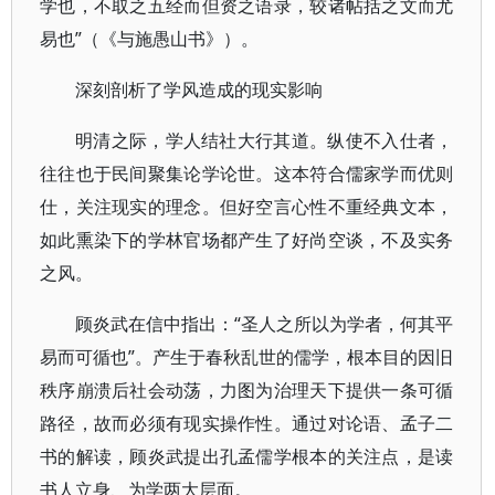
学也，不取之五经而但资之语录，较诸帖括之文而尤
易也”（《与施愚山书》）。
深刻剖析了学风造成的现实影响
明清之际，学人结社大行其道。纵使不入仕者，
往往也于民间聚集论学论世。这本符合儒家学而优则
仕，关注现实的理念。但好空言心性不重经典文本，
如此熏染下的学林官场都产生了好尚空谈，不及实务
之风。
顾炎武在信中指出：“圣人之所以为学者，何其平
易而可循也”。产生于春秋乱世的儒学，根本目的因旧
秩序崩溃后社会动荡，力图为治理天下提供一条可循
路径，故而必须有现实操作性。通过对论语、孟子二
书的解读，顾炎武提出孔孟儒学根本的关注点，是读
书人立身、为学两大层面。