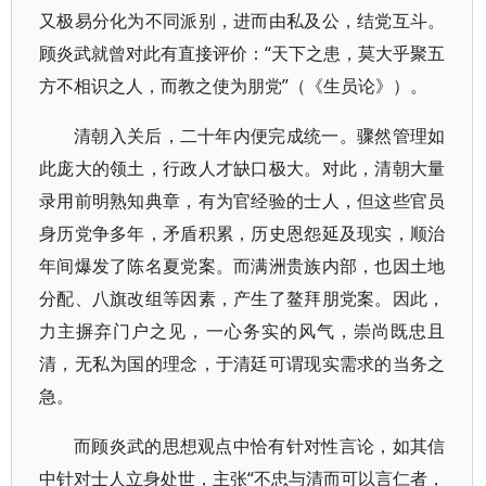
又极易分化为不同派别，进而由私及公，结党互斗。
顾炎武就曾对此有直接评价：“天下之患，莫大乎聚五
方不相识之人，而教之使为朋党”（《生员论》）。
清朝入关后，二十年内便完成统一。骤然管理如
此庞大的领土，行政人才缺口极大。对此，清朝大量
录用前明熟知典章，有为官经验的士人，但这些官员
身历党争多年，矛盾积累，历史恩怨延及现实，顺治
年间爆发了陈名夏党案。而满洲贵族内部，也因土地
分配、八旗改组等因素，产生了鳌拜朋党案。因此，
力主摒弃门户之见，一心务实的风气，崇尚既忠且
清，无私为国的理念，于清廷可谓现实需求的当务之
急。
而顾炎武的思想观点中恰有针对性言论，如其信
中针对士人立身处世，主张“不忠与清而可以言仁者，