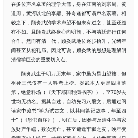
在多位声名卓著的理学大儒，身在江南的刘宗周、黄
道周，黄河以北的李颙、孙奇逢都可谓声名素著。相
较之下，顾炎武的学术声望不但未有过之，甚至还颇
有不如。且顾炎武终身心向明朝，不与清廷进行任何
合作。然而有清一代，顾炎武地位逐步抬升，光绪年
间甚至从祀孔庙。因此可说，顾炎武的思想是理解明
清儒学巨变的重要切入点。
顾炎武生于明万历末年，家中虽为昆山望族，但
祖孙三代仅有一人科考上榜。炎武本人更是四度落
第，绝意科场（《天下郡国利病书序》），至70岁去
世均无功名。据其自述，自幼先习八股文，后通过阅
读家中藏书“学为试古文，以其间纂记故事，年至四
十”（《钞书自序》），明亡后，因参与反清斗争与家
族财产争端，数次流亡，甚至遭逢牢狱之灾，晚年变