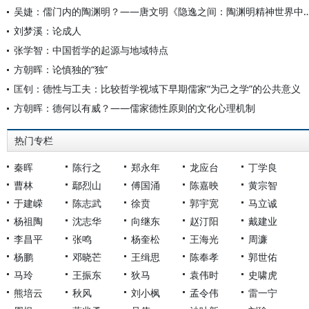
吴婕：儒门内的陶渊明？——唐文明《隐逸之间：陶渊明精神世界中
刘梦溪：论成人
张学智：中国哲学的起源与地域特点
方朝晖：论慎独的“独”
匡钊：德性与工夫：比较哲学视域下早期儒家“为己之学”的公共意义
方朝晖：德何以有威？——儒家德性原则的文化心理机制
热门专栏
秦晖
陈行之
郑永年
龙应台
丁学良
曹林
鄢烈山
傅国涌
陈嘉映
黄宗智
于建嵘
陈志武
徐贲
郭宇宽
马立诚
杨祖陶
沈志华
向继东
赵汀阳
戴建业
李昌平
张鸣
杨奎松
王海光
周濂
杨鹏
邓晓芒
王缉思
陈奉孝
郭世佑
马玲
王振东
狄马
袁伟时
史啸虎
熊培云
秋风
刘小枫
孟令伟
雷一宁