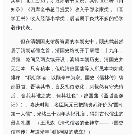
卖家产北上游历，才逐渐著书立说。其传世巨著《日
知录》《四库全书总目提要》收入子部杂家类，《音
学五书》收入经部小学类，后者属于炎武不多的经学
著作代表。
但在清朝国史馆所编纂的本朝史中，顾炎武赫然
居于清朝诸儒之首，清国史馆初开于康熙二十九年，
后雍、乾间又两次续开设，纂辑本朝历史。清国史并
无定本，只有稿本，但晚清曾国藩等人所见本均如此
排序，“我朝学者，以顾亭林为宗。国史《儒林传》褎
然冠首。吾读其书，言及礼俗教化，则毅然有守先待
后、舍我其谁之志，何其壮也”（曾国藩《圣哲画像
记》）。嘉庆时期，名臣阮元已把顾炎武评价为“国朝
第一大儒”，光绪三十四年从祀孔庙，得到古代儒生的
最高礼遇。（王汎森《清代儒者的全神堂——〈国史
儒林传〉与道光年间顾祠祭的成立》）