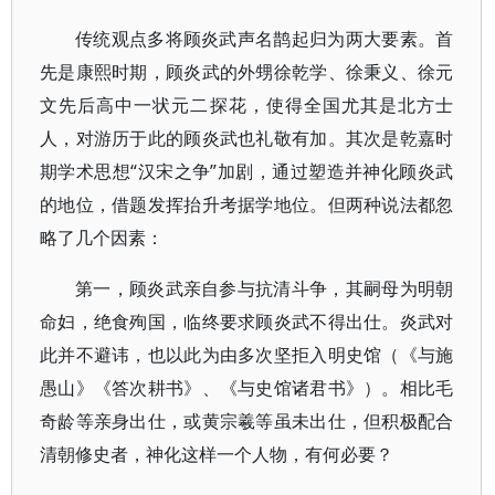
传统观点多将顾炎武声名鹊起归为两大要素。首
先是康熙时期，顾炎武的外甥徐乾学、徐秉义、徐元
文先后高中一状元二探花，使得全国尤其是北方士
人，对游历于此的顾炎武也礼敬有加。其次是乾嘉时
期学术思想“汉宋之争”加剧，通过塑造并神化顾炎武
的地位，借题发挥抬升考据学地位。但两种说法都忽
略了几个因素：
第一，顾炎武亲自参与抗清斗争，其嗣母为明朝
命妇，绝食殉国，临终要求顾炎武不得出仕。炎武对
此并不避讳，也以此为由多次坚拒入明史馆（《与施
愚山》《答次耕书》、《与史馆诸君书》）。相比毛
奇龄等亲身出仕，或黄宗羲等虽未出仕，但积极配合
清朝修史者，神化这样一个人物，有何必要？