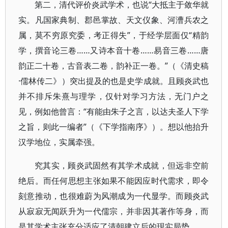
第二，清代评价炎武学术，也说“大抵主于敛华就
实。凡国家典制、郡邑掌故、天文仪象、河漕兵农之
属，莫不穷原究委，考正得失”，于经学层面仅“精韵
学，撰音论三卷……又诗本音十卷……易音三卷……唐
韵正二十卷，古音表二卷，韵补正一卷。”（《清史稿
·儒林传二》）突出提及的也是史学成就。且顾炎武也
并不排斥朱熹与理学，仅针对学习方法，无门户之
见，例如他曾言：“有能由朱子之言，以达夫圣人下学
之旨，则此一编者”（《下学指南序》）。想以他抬升
汉学地位，实属牵强。
究其实，顾炎武固然有其学术成就，但远非空前
绝后。而任何思想主张如果不能因应时代需求，即令
刻意推动，也很难蔚为风潮成为一代显学。而顾炎武
从寂寂无闻跃升为一代儒宗，并非因其著作等身，而
是其学术主张充分适应了清朝建立后的现实局势。