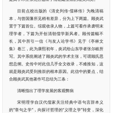
目前点校出版的《清史列传·儒林传》为晚清稿
本，与曾国藩所见稍有差异，分为上下两篇。顾炎武
置于下篇首位。综观收录人物，上篇可看作承袭明末
理学者，下篇为开创清朝儒学新风者。顾传篇幅不
长，其中所引一信《与友人论学书》见于《亭林文
集》卷三，此为康熙初年，炎武给山东学者张尔岐所
写。其中系统阐述了顾炎武的学术主张，可谓顾氏思
想总纲。史传中对此信几乎全文收录，不难推知，这
就是顾炎武受到推崇的根本原因。此信中的要点，结
合顾炎武其他著作可总结为三条：
清晰指出了理学发展的客观弊病
宋明理学自汉代儒家关注经典中语句言辞本义
的“章句之学”，向探讨哲理的“义理之学”转变，深化