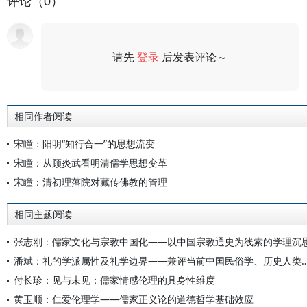
评论（0）
请先
登录
后发表评论～
评论
相同作者阅读
宋瞳：阳明“知行合一”的思想流变
宋瞳：从顾炎武看明清儒学思想变革
宋瞳：清初理藩院对藏传佛教的管理
相同主题阅读
张志刚：儒家文化与宗教中国化——以中国宗教通史为线索的学理沉
潘斌：礼的学派属性及礼学边界——兼评当前中国民俗学、
付长珍：见与未见：儒家情感伦理的具身性维度
黄玉顺：仁爱伦理学——儒家正义论的道德哲学基础效应