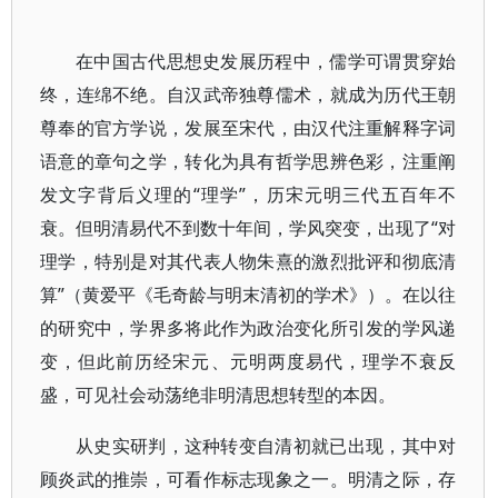
在中国古代思想史发展历程中，儒学可谓贯穿始
终，连绵不绝。自汉武帝独尊儒术，就成为历代王朝
尊奉的官方学说，发展至宋代，由汉代注重解释字词
语意的章句之学，转化为具有哲学思辨色彩，注重阐
发文字背后义理的“理学”，历宋元明三代五百年不
衰。但明清易代不到数十年间，学风突变，出现了“对
理学，特别是对其代表人物朱熹的激烈批评和彻底清
算”（黄爱平《毛奇龄与明末清初的学术》）。在以往
的研究中，学界多将此作为政治变化所引发的学风递
变，但此前历经宋元、元明两度易代，理学不衰反
盛，可见社会动荡绝非明清思想转型的本因。
从史实研判，这种转变自清初就已出现，其中对
顾炎武的推崇，可看作标志现象之一。明清之际，存