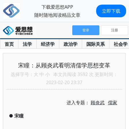
下载爱思想APP
立即下载
随时随地阅读精品文章
登录
注册
首页
法学
经济学
政治学
国际关系
社会学
宋瞳：从顾炎武看明清儒学思想变革
选择字号：
大
中
小
本文共阅读 3592 次 更新时间：
2023-02-20 23:37
进入专题：
顾炎武
儒家
●
宋瞳