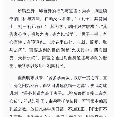
所谓立身，即自身的行为与道德；为学，则是读
书的目标与方法。在顾炎武看来，“（孔子）其答问
士，则曰‘行己有耻’，其为学，则曰‘好古敏求’”；“其
告哀公也，明善之功，先之以博学”。“孟子一书，言
心言性，亦谆谆也……常在乎出处、去就、辞受、取
与之问”。而要达到的目的则是“允执其中，四海困
穷，天禄永终”。简言之通过对自身道德与学问的磨
砺，最终学以致用，利国利民。
但自明末以来，“舍多学而识，以求一贯之方，置
四海之困穷不言，而终日讲危微精一之说”，炎武对此
讥刺：“是必其道之高于夫子……祧东鲁而直接二帝之
心传”，即越过孔子，由尧舜托梦传授，可谓根本偏离
孔孟之教。放任此类学风日甚，不加匡正，则“士而不
先言耻，则为无本之人；非好古而多闻，则为空虚之