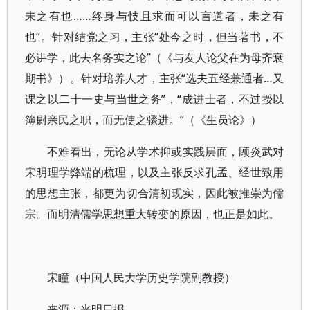
未之有也……终身与忮且求而可以言道者，未之有
也”。针对结党之习，主张“处今之时，但当著书，不
必讲学，此去名务实之论”（《与友人论父在为母齐衰
期书》）。针对培养人才，主张“选夫五经兼通者…又
课之以二十一史与当世之务”，“成进士者，不过授以
簿尉亲民之职，而无使之骤进。”（《生员论》）
不难看出，无论从学术抑或实践层面，顾炎武对
宋明理学弊端的梳理，以及主张反求孔孟、经世致用
的思想主张，都更为切合清初现实，因此被推崇为儒
宗。而明清儒学思想重大转变的原因，也正是如此。
宋瞳（中国人民大学历史学院副教授）
来源：光明日报