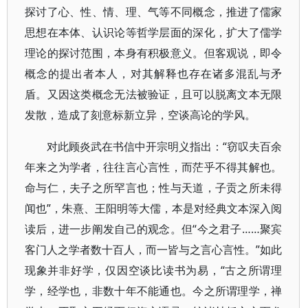
探讨了心、性、情、理、气等不同概念，推进了儒家
思想在本体、认识论等哲学层面的深化，扩大了儒学
理论的探讨范围，本身有积极意义。但客观说，即令
概念的提出者本人，对其解释也存在诸多混乱与矛
盾。又因这类概念无法被验证，且可以脱离文本无限
发散，造成了刻意标新立异，空谈高论的学风。
对此顾炎武在书信中开宗明义指出：“窃叹夫百余
年来之为学者，往往言心言性，而茫乎不得其解也。
命与仁，夫子之所罕言也；性与天道，子贡之所未得
闻也”，朱熹、王阳明等大儒，本是对经典文本深入阅
读后，进一步阐发自己的观念。但“今之君子……聚宾
客门人之学者数十百人，而一皆与之言心言性。”如此
现象并非好学，仅因空谈比读书为易，“古之所谓理
学，经学也，非数十年不能通也。今之所谓理学，禅