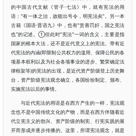
的中国古代文献《管子·七法》中，就有宪法的用
语：“有一体之治，故能出号令，明宪法矣”。另一本
古籍《国语·晋语九》中，也有“赏善罚奸，国之宪法
也”的记述。①但此时“宪法”一词的含义，主要是指
国家的根本大法，还不是近代意义上的宪法。带有近
代宪法的内涵(即限制公共权力的滥用、保障公民的各
项基本权利以及为社会各项事业的进步、繁荣确定法
律框架等)的宪法的出现，是近代资产阶级登上历史舞
台，资产阶级宪法观念确立，各国纷纷制定、颁布、
实施宪法以后的事情。
与近代宪法的用语是在西方产生的一样，宪法观
念也不是中国传统文化的产物，而是在西方伴随着近
代立宪主义的勃兴、资产阶级的制宪、行宪实践的展
开而形成并逐步传播的。这里，所谓宪法观念，就是