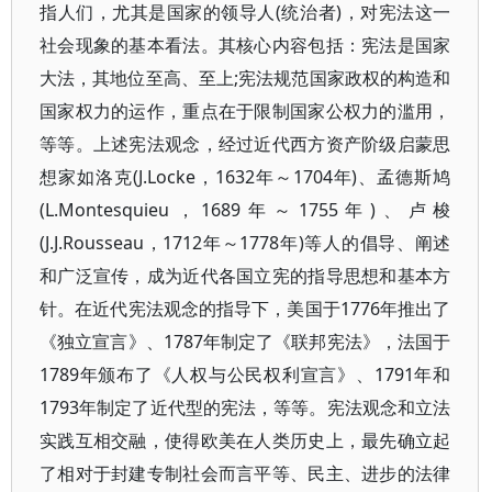
指人们，尤其是国家的领导人(统治者)，对宪法这一
社会现象的基本看法。其核心内容包括：宪法是国家
大法，其地位至高、至上;宪法规范国家政权的构造和
国家权力的运作，重点在于限制国家公权力的滥用，
等等。上述宪法观念，经过近代西方资产阶级启蒙思
想家如洛克(J.Locke，1632年～1704年)、孟德斯鸠
(L.Montesquieu，1689年～1755年)、卢梭
(J.J.Rousseau，1712年～1778年)等人的倡导、阐述
和广泛宣传，成为近代各国立宪的指导思想和基本方
针。在近代宪法观念的指导下，美国于1776年推出了
《独立宣言》、1787年制定了《联邦宪法》，法国于
1789年颁布了《人权与公民权利宣言》、1791年和
1793年制定了近代型的宪法，等等。宪法观念和立法
实践互相交融，使得欧美在人类历史上，最先确立起
了相对于封建专制社会而言平等、民主、进步的法律