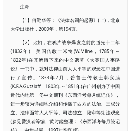
注释
【1】何勤华等：《法律名词的起源》(上)，北京
大学出版社，2009年，第194页。
【2】比如，在鸦片战争爆发之前的道光十二年
(1832年)，美国传教士米怜(W.Milne，1785年～
1822年)在其所留下来的中文遗著《大英国人事略
说》一书中，就对法律面前人人平等的观念在中国进
行了宣传。1833年7月，普鲁士传教士郭实腊
(K.F.A.Gutzlaff，1803年～1851年)在广州创办了中国
近代内地第一份中文期刊《东西洋考每月统记传》，
进一步较为详细地介绍和传播了西方的法治、三权分
立、法律面前人人平等、司法独立、陪审等宪法观念
(参见爱汉者等编、黄时鑑整理：《东西洋考每月统记
传》，中华书局，1997年影印版)。