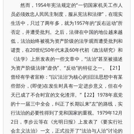
然而，1954年宪法规定的“一切国家机关工作人
员必须效忠人民民主制度，服从宪法和法律”，在现实
生活中，只过了两年多，就为1957年的“反右运动”所
否定，并遭受批判。之后，法律在中国的地位越来越
低，法治始终被视为资产阶级的法学观而遭受批判和
谴责，在20世纪50年代末及60年代初《政法研究》和
《法学》上所发表的一些文章中，“法治”甚至被描述
为资产阶级法律“虚伪”、“反动”的特征之一。【21】
曾经有学者宣称：“(以‘法治’为核心的)旧法思想中有某
些部分，(即使)在发生时具有一定进步意义，但在今
天已成了不合时宜的文化渣滓。”【22】1978年底党
的十一届三中全会，纠正了长期以来“左”的路线，实
行法治的必要性得到了党和国家的重视。1979年12月
2日，李步云等在《光明日报》上发表了《要实行社
会主义法治》一文，正式拉开了“法治与人治”讨论的