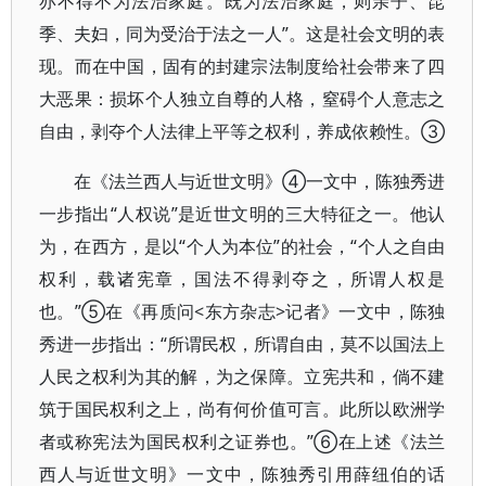
亦不得不为法治家庭。既为法治家庭，则亲子、昆
季、夫妇，同为受治于法之一人”。这是社会文明的表
现。而在中国，固有的封建宗法制度给社会带来了四
大恶果：损坏个人独立自尊的人格，窒碍个人意志之
自由，剥夺个人法律上平等之权利，养成依赖性。③
在《法兰西人与近世文明》④一文中，陈独秀进
一步指出“人权说”是近世文明的三大特征之一。他认
为，在西方，是以“个人为本位”的社会，“个人之自由
权利，载诸宪章，国法不得剥夺之，所谓人权是
也。”⑤在《再质问<东方杂志>记者》一文中，陈独
秀进一步指出：“所谓民权，所谓自由，莫不以国法上
人民之权利为其的解，为之保障。立宪共和，倘不建
筑于国民权利之上，尚有何价值可言。此所以欧洲学
者或称宪法为国民权利之证券也。”⑥在上述《法兰
西人与近世文明》一文中，陈独秀引用薛纽伯的话