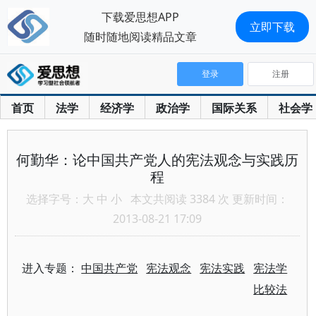
下载爱思想APP
立即下载
随时随地阅读精品文章
登录
注册
首页
法学
经济学
政治学
国际关系
社会学
何勤华：论中国共产党人的宪法观念与实践历
程
选择字号：
大
中
小
本文共阅读 3384 次 更新时间：
2013-08-21 17:09
进入专题：
中国共产党
宪法观念
宪法实践
宪法学
比较法