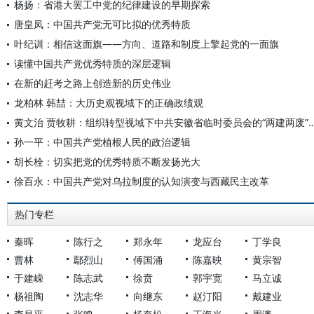
杨扬：省港大罢工中党的纪律建设的早期探索
唐皇凤：中国共产党无可比拟的优秀特质
叶纪训：相信这面旗——方向、道路和制度上擎起党的一面旗
读懂中国共产党优秀特质的深层逻辑
在新的赶考之路上创造新的历史伟业
龙柏林 韩喆：大历史观视域下的正确政绩观
黄文治 贾牧耕：组织转型视域下中共安徽省临时委员会的“两建两废
孙一平：中国共产党植根人民的政治逻辑
胡长栓：切实把党的优秀特质不断发扬光大
徐百永：中国共产党对乌拉制度的认知演变与西藏民主改革
热门专栏
秦晖
陈行之
郑永年
龙应台
丁学良
曹林
鄢烈山
傅国涌
陈嘉映
黄宗智
于建嵘
陈志武
徐贲
郭宇宽
马立诚
杨祖陶
沈志华
向继东
赵汀阳
戴建业