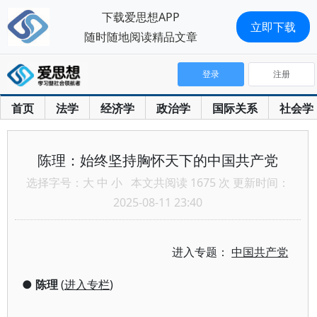
下载爱思想APP
立即下载
随时随地阅读精品文章
登录
注册
首页
法学
经济学
政治学
国际关系
社会学
陈理：始终坚持胸怀天下的中国共产党
选择字号：
大
中
小
本文共阅读 1675 次 更新时间：
2025-08-11 23:40
进入专题：
中国共产党
●
陈理
(
进入专栏
)