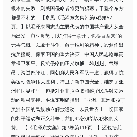
根本的失败，则美国侵略者将更为猖獗，于整个东方
都是不利的。【参见《毛泽东文集》第6卷第97
页。】以毛泽东同志为主要代表的中国共产党人从全
局出发，审时度势，以“打得一拳开，免得百拳来”的
无畏气概，以敢于斗争、敢于胜利的精神，毅然作出
抗美援朝、保家卫国的重大决策，中国人民志愿军高
举保卫和平、反抗侵略的正义旗帜，雄赳赳、气昂
昂，跨过鸭绿江，同朝鲜人民和军队一道，赢得了抗
美援朝战争伟大胜利，捍卫了新中国安全，维护了亚
洲和世界和平。包括对亚非拉争取和维护民族独立运
动的积极支持。毛泽东明确指出：“亚洲、非洲和拉丁
美洲各国的民族独立解放运动，以及世界上一切国家
的和平运动和正义斗争，我们都必须给以积极的支
持。”【《毛泽东文集》第7卷第116页。】还包括我
国援建坦赞铁路，派出援外医疗队，等等。所有这