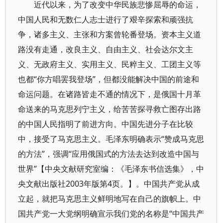
近代以来，为了改变中华民族悲惨屈辱的命运，
中国人民和无数仁人志士进行了艰辛探索和顽强抗
争，诸多主义、主张和方案曾轮番登场。资本主义道
路没有走通，改良主义、自由主义、社会达尔文主
义、无政府主义、实用主义、民粹主义、工团主义等
也都“你方唱罢我登场”，但都没能解决中国的前途和
命运问题。在诸路皆走不通的情况下，是俄国十月革
命送来的马克思列宁主义，给苦苦探寻救亡图存出路
的中国人民指明了前进方向。中国先进分子在比较
中，接受了马克思主义。毛泽东明确表示“赞成马克思
的方法”，强调“应用俄国式的方法去达到改造中国与
世界”【中央文献研究室编：《毛泽东书信选集》，中
央文献出版社2003年版第4页。】。中国共产党从成
立起，就把马克思主义鲜明地写在自己的旗帜上。中
国共产党一大党纲明确宣示我们党的名称是“中国共产