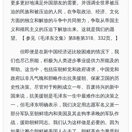
更多更好地满足外国朋友的需要。并强调全世界被压
迫的民族和被压迫的人民，在争取政治、经济、文化
方面的独立和解放的斗争中共同努力，争取从帝国主
义和殖民主义的压迫下解放出来。这就是我们的愿
望。【 参见《毛泽东文集》第8卷第318、332页。】
但即便是在新中国经济还比较困难的情况下，我
们也尽己所能，积极为人类进步事业提供力所能及的
帮助。这当中，包括应朝鲜党和政府请求，中国党和
政府以非凡气魄和胆略作出抗美援朝、保家卫国的历
史性决策。尽管对于刚刚成立一年、百废待兴的新中
国来说，抗美援朝是毛泽东一生中最难作出的决策之
一，但毛泽东明确表示，我们决定用志愿军名义派一
部分军队至朝鲜境内和美国及其走狗李承晚的军队作
战，援助朝鲜同志。我们认为这样做是必要的。因为
如果让整个朝鲜被美国人占去了，朝鲜革命力量受到