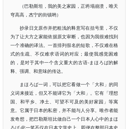
（巴勒斯坦，我的美之家园，正坍塌崩溃，唯天
穹高高，杰宁的街镇哟）
抄录日文原作并把粗浅的释意写在括号里，不仅
为了让大方之家能依据原文审断，也因为我很难找到
一个准确的译法。一首排列假名的短歌，不仅难在格
式的生疏、不仅难求语词的对应；最使我感觉困难
的，是对于其中一个含义重大的古语-まほろば的解
释、强调、和意味的传达。
まほろば一词，可以把它看做一个「大和」的同
义词来接近，但又不能译它为「大和」。它有「理想
国、和平乡、净土、可望不可及的美好家园」等寓
意。它属于日本的私密，并不能与人分享。唯作者能
发奇想，把巴勒斯坦比做自己一个日本人心中的まほ
ろば-此一笔不仅在日本文学史上、即便在整部日本史