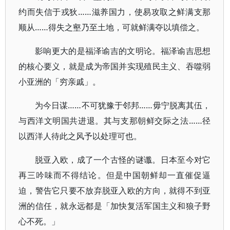
约而失信于戎狄……滋养国力，使易攻取之鲜满支那
顺从……得失之壑乃至土地，可就鲜满夺以填偿之。
影响更大的是福泽谕吉的文明论。福泽谕吉思想
的核心要义，就是成为帝国并实现殖民主义、吞噬弱
小亚洲的「穷亲戚」。
为今日谋……不可犹豫于邻邦……毋宁脱离其伍，
与西洋文明国共进退。其与支那朝鲜交际之法……径
以西洋人待此之风予以处理可也。
脱亚入欧，成了一个古怪的谜谶。日本至今对它
再三吟味而不得结论。但是中国朝鲜却一直催促逼
迫，警告它只要不放弃脱亚入欧的方向，就得不到亚
洲的信任，就永远都是「加快复活军国主义和狼子野
心不死。」