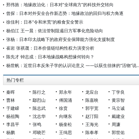
邢伟旌：地缘政治化：日本对“全球南方”的科技外交转向
曾探：日本对外安全合作新态势：地缘政治的回归与权力角逐
徐佳利：日本“令和米荒”的粮食安全警示
杨伯江 王一晨：依法管制阻遏日方军事化危险动向
张杨：日本印太战略下的政府安全保障能力强化支援制度
崔岩 张祺晟：日本价值链结构性权力演变分析
陈先才 钟志成：日本地缘战略构想缘何转向？
杨世帆：近世日本反朱子学的认识论意义 ——以荻生
热门专栏
秦晖
陈行之
郑永年
龙应台
丁学良
曹林
鄢烈山
傅国涌
陈嘉映
黄宗智
于建嵘
陈志武
徐贲
郭宇宽
马立诚
杨祖陶
沈志华
向继东
赵汀阳
戴建业
李昌平
张鸣
杨奎松
王海光
周濂
杨鹏
邓晓芒
王缉思
陈奉孝
郭世佑