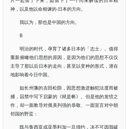
片一起留了下来，如留下了一个尚未解读的日本精
神，以及他以命相谏的-日本的方向。
我以为，那也是中国的方向。
B
明治的时代，孕育了诸多日本的「志士」。值得
重新俯瞰他们思想的原因，是因为他们的思想不仅仅
主导了那以后日本的走向，甚至以变种的形式，潜在
地影响着今日中国。
如长州藩的吉田松阴，因思想激进触犯法度而被
捕，囚禁中写下启蒙的《狱是帐》。但是他的发愤之
作，却一面教导对俄美列强的恭敬、一面宣言对中朝
邻国的野蛮：
既与鲁西亚或亚墨利加一旦缔约，决不可因我破