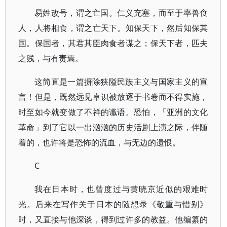
易姓改号，谓之亡国。仁义充塞，而至于率兽食
人，人将相食，谓之亡天下。知保天下，然后知保其
国。保国者，其君其臣肉食者谋之；保天下者，匹夫
之贱，与有责焉。
这简直是一篇摒除狭隘民族主义与国家主义的宣
言！但是，既然远见卓识被放逐于书卷而不得实施，
时至如今就变做了不祥的谶语。恐怕，「亚洲的文化
革命」到了它以一出汹汹的历史活剧上演之际，伴随
着的，也许将是恐怖的流血，与无边的遗恨。
C
我在日本时，也曾度过与黄晓京近似的艰难时
光。后来在写作关于日本的随想录《敬重与惜别》
时，又直接与他深谈，得到过许多的教益。他编纂的