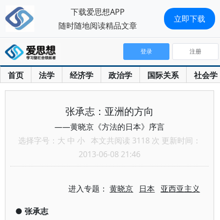
下载爱思想APP
立即下载
随时随地阅读精品文章
登录
注册
首页
法学
经济学
政治学
国际关系
社会学
张承志：亚洲的方向
——黄晓京《方法的日本》序言
选择字号：
大
中
小
本文共阅读 3118 次 更新时间：
2013-06-08 21:46
进入专题：
黄晓京
日本
亚西亚主义
●
张承志