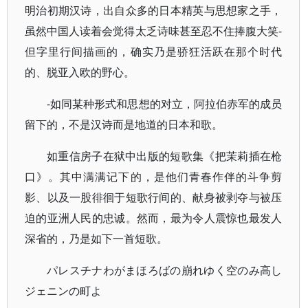
明治初期汉诗，出自众多的日本精英与思想家之手，
虽然中国人读着会觉得太乏诗味甚至忍不住捧腹大笑-
但字里行间描画的，确实乃是骄狂活跃在那个时代
的、脱亚入欧的野心。
-如同某种形式和思想的对立，阿拉伯赤军的成员
留下的，不是汉诗而是地道的日本和歌。
如重信房子在狱中出版的短歌集《把茉莉插在枪
口》。其中满满记下的，是他们青春作伴的斗争剪
影、以及一股徘徊于短歌行间的、献身被剥夺与被压
迫的亚洲人民的忠诚。然而，最为令人震惊也最发人
深省的，乃是如下一首短歌。
パレスチナわがまほろばの崩れゆく空のみ高し
ジェニンの町よ