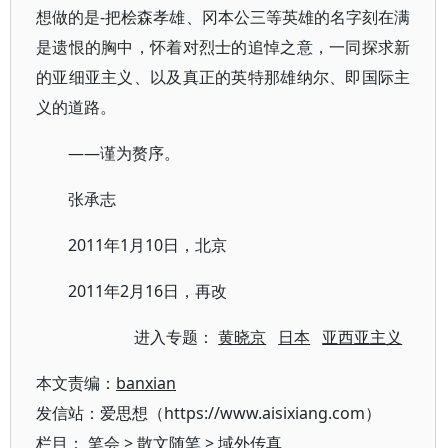
想做的是-把桧森孝雄、冈本公三等英雄的名字刻在满
是遗恨的胸中，怀着对烈士的追悼之意，一同探求新
的亚细亚主义、以及真正的英特那雄纳尔、即国际主
义的道路。
——谨为赘序。
张承志
2011年1月10日，北京
2011年2月16日，再改
进入专题：
黄晓京
日本
亚西亚主义
本文责编：
banxian
发信站：爱思想（https://www.aisixiang.com）
栏目：
笔会
>
散文随笔
>
域外传真