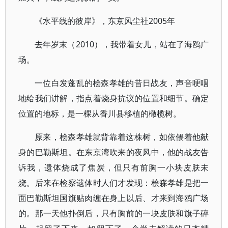
《水平线的彼岸》，东京风尘社2005年
去年岁末（2010），我带着女儿，站在了海鸥广
场。
一位白发蓬乱的桧森孝雄的昔日战友，声音哽咽
地给我们讲解，指点着烧身抗议的位置和细节。确定
位置的地标，是一棵从香川县移植的橄榄树。
原来，桧森孝雄就背靠着这株树，如依偎着他献
身的巴勒斯坦。在东京湾吹来的夜风中，他的战友告
诉我，遗体烧成了焦炭，但只有前胸一小块皮肤未
烧。后来在检察遗体时人们才发现：桧森孝雄是把一
面巴勒斯坦国旗贴肉缠在身上以后、才来到海鸥广场
的。那一天他扑倒后，只有胸前的一块皮肤和旗子碎