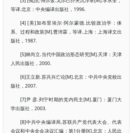
[3] [俄]瓦·博尔金.戈尔巴乔夫沉浮录[M].李永全，
等译.北京：中央编译出版社，1996.
[4] [美]加布里埃尔·阿尔蒙德.比较政治学：体
系、过程和政策[M].曹沛霖，等译.上海：上海译文出
版社，1987.
[5]林尚立.当代中国政治形态研究[M].天津：天津
人民出版社，2000.
[6]王立新.苏共兴亡论[M].北京：中共中央党校出
版社，2007.
[7]尹 彦.列宁时期的党内民主[M].厦门：厦门大
学出版社，2003.
[8]中共中央编译局.苏联共产党代表大会、代表
会议和中央全会决议汇编：第1分册[K].北京：人民出