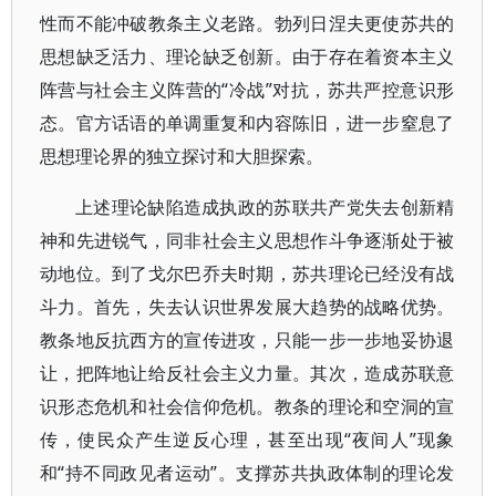
性而不能冲破教条主义老路。勃列日涅夫更使苏共的
思想缺乏活力、理论缺乏创新。由于存在着资本主义
阵营与社会主义阵营的“冷战”对抗，苏共严控意识形
态。官方话语的单调重复和内容陈旧，进一步窒息了
思想理论界的独立探讨和大胆探索。
上述理论缺陷造成执政的苏联共产党失去创新精
神和先进锐气，同非社会主义思想作斗争逐渐处于被
动地位。到了戈尔巴乔夫时期，苏共理论已经没有战
斗力。首先，失去认识世界发展大趋势的战略优势。
教条地反抗西方的宣传进攻，只能一步一步地妥协退
让，把阵地让给反社会主义力量。其次，造成苏联意
识形态危机和社会信仰危机。教条的理论和空洞的宣
传，使民众产生逆反心理，甚至出现“夜间人”现象
和“持不同政见者运动”。支撑苏共执政体制的理论发