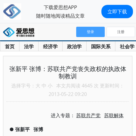
下载爱思想APP
立即下载
随时随地阅读精品文章
登录
注册
首页
法学
经济学
政治学
国际关系
社会学
张新平 张博：苏联共产党丧失政权的执政体
制教训
选择字号：
大
中
小
本文共阅读 4645 次 更新时间：
2013-05-22 09:20
进入专题：
苏联共产党
苏联解体
●
张新平
张博