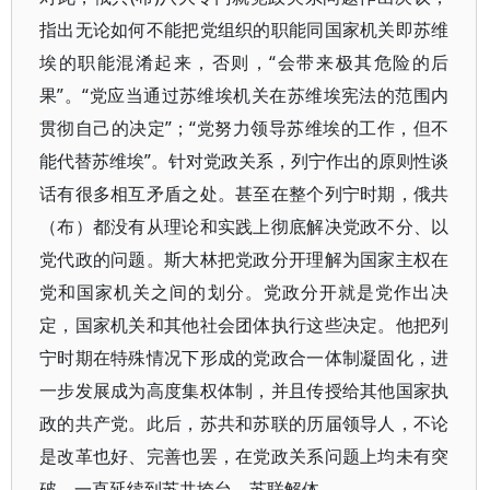
指出无论如何不能把党组织的职能同国家机关即苏维
埃的职能混淆起来，否则，“会带来极其危险的后
果”。“党应当通过苏维埃机关在苏维埃宪法的范围内
贯彻自己的决定”；“党努力领导苏维埃的工作，但不
能代替苏维埃”。针对党政关系，列宁作出的原则性谈
话有很多相互矛盾之处。甚至在整个列宁时期，俄共
（布）都没有从理论和实践上彻底解决党政不分、以
党代政的问题。斯大林把党政分开理解为国家主权在
党和国家机关之间的划分。党政分开就是党作出决
定，国家机关和其他社会团体执行这些决定。他把列
宁时期在特殊情况下形成的党政合一体制凝固化，进
一步发展成为高度集权体制，并且传授给其他国家执
政的共产党。此后，苏共和苏联的历届领导人，不论
是改革也好、完善也罢，在党政关系问题上均未有突
破，一直延续到苏共垮台，苏联解体。