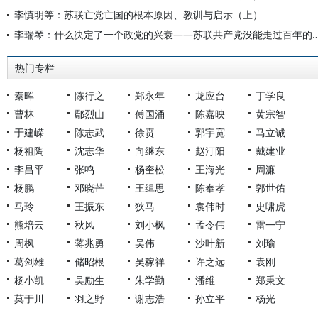
李慎明等：苏联亡党亡国的根本原因、教训与启示（上）
李瑞琴：什么决定了一个政党的兴衰——苏联共产党没
热门专栏
秦晖
陈行之
郑永年
龙应台
丁学良
曹林
鄢烈山
傅国涌
陈嘉映
黄宗智
于建嵘
陈志武
徐贲
郭宇宽
马立诚
杨祖陶
沈志华
向继东
赵汀阳
戴建业
李昌平
张鸣
杨奎松
王海光
周濂
杨鹏
邓晓芒
王缉思
陈奉孝
郭世佑
马玲
王振东
狄马
袁伟时
史啸虎
熊培云
秋风
刘小枫
孟令伟
雷一宁
周枫
蒋兆勇
吴伟
沙叶新
刘瑜
葛剑雄
储昭根
吴稼祥
许之远
袁刚
杨小凯
吴励生
朱学勤
潘维
郑秉文
莫于川
羽之野
谢志浩
孙立平
杨光