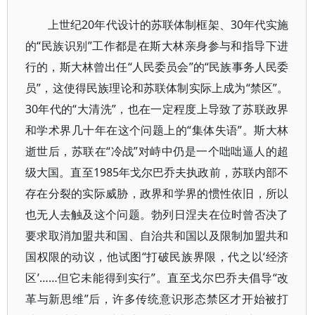
上世纪20年代设计的苏联体制框架、30年代实施
的“民族识别”工作都是在斯大林亲身参与和指导下进
行的，斯大林曾出任“人民委员会”的“民族事务人民委
员”，这使得民族理论和苏联体制实际上成为“禁区”。
30年代的“大清洗”，也在一定程度上导致了苏联政界
和学术界几十年在这个问题上的“集体失语”。斯大林
逝世后，苏联在“冷战”对峙中仍是一个咄咄逼人的超
级大国。直至1985年戈尔巴乔夫执政前，苏联内部不
存在分裂的实际威胁，政界和学界的惯性依旧，所以
也无人去触及这个问题。勃列日涅夫在位时曾否决了
要求取消加盟共和国、自治共和国以及限制加盟共和
国权限的动议，他试图“打破民族界限，代之以‘经济
区’……但它未能得到实行”。直至戈尔巴乔夫倡导“改
革与新思维”后，许多传统意识形态禁区才开始被打