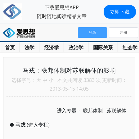
下载爱思想APP
立即下载
随时随地阅读精品文章
登录
注册
首页
法学
经济学
政治学
国际关系
社会学
马戎：联邦体制对苏联解体的影响
选择字号：
大
中
小
本文共阅读 3383 次 更新时间：
2013-05-15 14:05
进入专题：
联邦体制
苏联解体
●
马戎
(
进入专栏
)