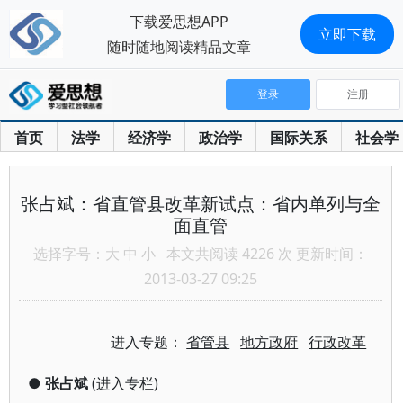
下载爱思想APP
立即下载
随时随地阅读精品文章
登录
注册
首页
法学
经济学
政治学
国际关系
社会学
张占斌：省直管县改革新试点：省内单列与全
面直管
选择字号：
大
中
小
本文共阅读 4226 次 更新时间：
2013-03-27 09:25
进入专题：
省管县
地方政府
行政改革
●
张占斌
(
进入专栏
)