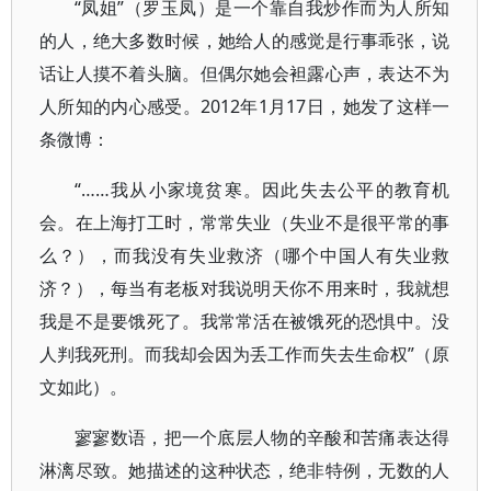
“凤姐”（罗玉凤）是一个靠自我炒作而为人所知
的人，绝大多数时候，她给人的感觉是行事乖张，说
话让人摸不着头脑。但偶尔她会袒露心声，表达不为
人所知的内心感受。2012年1月17日，她发了这样一
条微博：
“……我从小家境贫寒。因此失去公平的教育机
会。在上海打工时，常常失业（失业不是很平常的事
么？），而我没有失业救济（哪个中国人有失业救
济？），每当有老板对我说明天你不用来时，我就想
我是不是要饿死了。我常常活在被饿死的恐惧中。没
人判我死刑。而我却会因为丢工作而失去生命权”（原
文如此）。
寥寥数语，把一个底层人物的辛酸和苦痛表达得
淋漓尽致。她描述的这种状态，绝非特例，无数的人