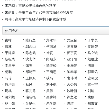
李稻葵：市场经济是非自然的秩序
朱荫贵：辛亥革命与近代中国市场经济的发展
司伟：高水平市场经济体制下的农业转型
热门专栏
秦晖
陈行之
郑永年
龙应台
丁学良
曹林
鄢烈山
傅国涌
陈嘉映
黄宗智
于建嵘
陈志武
徐贲
郭宇宽
马立诚
杨祖陶
沈志华
向继东
赵汀阳
戴建业
李昌平
张鸣
杨奎松
王海光
周濂
杨鹏
邓晓芒
王缉思
陈奉孝
郭世佑
马玲
王振东
狄马
袁伟时
史啸虎
熊培云
秋风
刘小枫
孟令伟
雷一宁
周枫
蒋兆勇
吴伟
沙叶新
刘瑜
葛剑雄
储昭根
吴稼祥
许之远
袁刚
杨小凯
吴励生
朱学勤
潘维
郑秉文