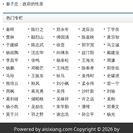
秦子忠：政府的性质
热门专栏
秦晖
陈行之
郑永年
龙应台
丁学良
曹林
鄢烈山
傅国涌
陈嘉映
黄宗智
于建嵘
陈志武
徐贲
郭宇宽
马立诚
杨祖陶
沈志华
向继东
赵汀阳
戴建业
李昌平
张鸣
杨奎松
王海光
周濂
杨鹏
邓晓芒
王缉思
陈奉孝
郭世佑
马玲
王振东
狄马
袁伟时
史啸虎
熊培云
秋风
刘小枫
孟令伟
雷一宁
周枫
蒋兆勇
吴伟
沙叶新
刘瑜
葛剑雄
储昭根
吴稼祥
许之远
袁刚
杨小凯
吴励生
朱学勤
潘维
郑秉文
莫于川
羽之野
谢志浩
孙立平
杨光
Powered by aisixiang.com Copyright © 2026 by