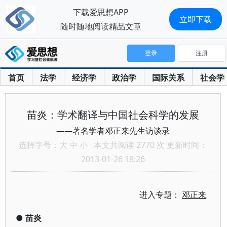
下载爱思想APP
立即下载
随时随地阅读精品文章
登录
注册
首页
法学
经济学
政治学
国际关系
社会学
苗炎：学术翻译与中国社会科学的发展
——著名学者邓正来先生访谈录
选择字号：
大
中
小
本文共阅读 2770 次 更新时间：
2013-01-26 18:26
进入专题：
邓正来
●
苗炎