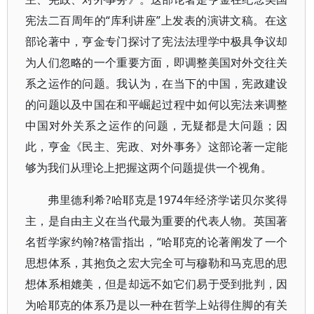
宪法二百周年的“库利讲座”上发表的演讲文稿。在这
部论著中，亨金专门探讨了宪法法理学中极具争议却
为人们忽略的一个重要方面，即调整美国对外交往关
系之运作的问题。我认为，在当下的中国，宪政建设
的问题以及中国在和平崛起过程中如何以宪法来调整
中国对外关系之运作的问题，无疑都是大问题；因
此，亨金《民主、宪政、对外事务》这部论著一定能
够为我们从理论上把握这两个问题提供一个视角。
弗里德利希?哈耶克是1974年经济学诺贝尔奖得
主，是自由主义在当代最为重要的代表人物。英国著
名哲学家约翰?格雷指出，“哈耶克的论著阐发了一个
思想体系，其抱负之宏大完全可与穆勒和马克思的思
想体系相媲美，但是却远不如它们易于受到批判，因
为哈耶克的体系乃是以一种在哲学上站得住脚的有关