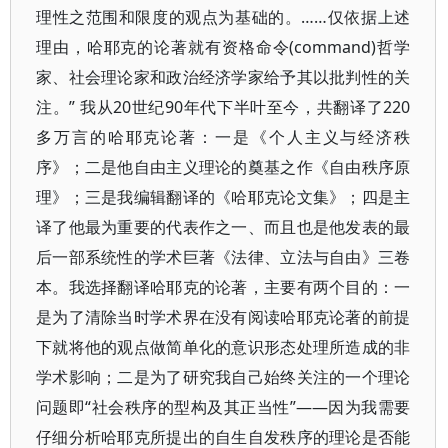
理性之范围和限度的观点为基础的。……仅依据上述
理由，哈耶克的论著就有资格命令(command)哲学
家、社会理论家和政治经济学家给予其以批判性的关
注。” 我从20世纪90年代下半叶至今，共翻译了220
多万言的哈耶克论著：一是《个人主义与经济秩
序》；二是他自由主义理论的奠基之作《自由秩序原
理》；三是我编辑翻译的《哈耶克论文集》；四是主
译了他最为重要的代表作之一、而且也是他发表的最
后一部系统性的学术巨著《法律、立法与自由》三卷
本。我选择翻译哈耶克的论著，主要有两个目的：一
是为了清除当时学术界在没有阅读哈耶克论著的前提
下就将他的观点做简单化的意识形态处理所造成的非
学术影响；二是为了研究我自己始终关注的一个理论
问题即“社会秩序的型构及其正当性”——因为我需要
仔细分析哈耶克所提出的自生自发秩序的理论是否能