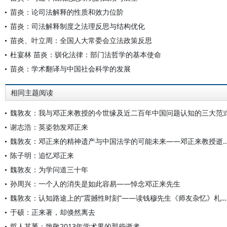
苗炎：论司法解释的性质和效力位阶
苗炎：司法解释制度之法理反思与结构优化
苗炎、叶立周：全国人大常委会立法政策反思
杜宴林 苗炎：驯化法律：部门法哲学的基本使命
苗炎：学术翻译与中国社会科学的发展
相同主题阅读
魏敦友：我与邓正来教授的今世缘及近二百年中国问题认知的三大范
谢志浩：英姿勃发邓正来
魏敦友：邓正来的精神遗产与中国法学的可能未来——邓
陈子明：追忆邓正来
魏敦友：为学问道三十年
孙周兴：一个人的消失是如此容易——悼念邓正来先生
魏敦友：认知路途上的“震撼性时刻”——读钱穆先生《师友杂忆》札记之二
于硕：正来著，却倏然离去
哲人其萎：致敬2013年学术界的那些逝者