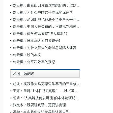
刘云枫：由泰山刀片铁丝网想到的：谁妨碍了我们致富？
刘云枫：为什么中国式争吵无尽无休？
刘云枫：爱因斯坦也解决不了高考公平问题
刘云枫：中国人最欠缺的，不是批判精神而是批判能力
刘云枫：儒学何以显得“博大精深”？
刘云枫：日本华人如何放鞭炮?
刘云枫：为什么伟大的老鼠总是陷入迷宫
刘云枫：稅的本义
刘云枫：公平和效率的疑惑
相同主题阅读
胡波：实践作为马克思哲学基石的三重核心要义
王齐：重释“主体性”和“真理”——以《圣保罗：普遍主义的基础》为中心
杨耕：“人类解放何以可能”的本体论证明——关于马克思主义哲学本体论的再思考
张文木：既要讲真话，更要讲真理
冯契：在实践中认识世界和认识自己