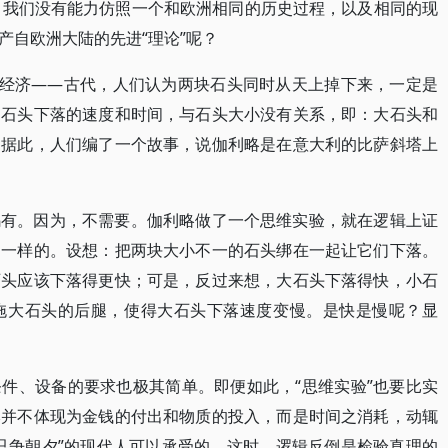
果，我们没有能力仿照一个和欧洲相同的历史过程，以及相同的现
产自欧洲大陆的先进“理论”呢？
更经济——古代，人们认为两块石头同时从天上掉下来，一定是
，石头下落的速度和时间，与石头大小没有关系，即：大石头和
。据此，人们编了一个故事，说伽利略是在意大利的比萨斜塔上
乌有。因为，不需要。伽利略做了一个思维实验，就在逻辑上证
是一样的。设想：把两块大小不一的石头绑在一起让它们下落。
石头应该下落得更快；可是，反过来想，大石头下落得快，小石
拖大石头的后腿，使得大石头下落速度变慢。是快是慢呢？显
件、设备的要求也极其简单。即便如此，“思维实验”也要比实
本并不体现为金钱的付出和物质的投入，而是时间之消耗，动辄
只争朝夕”的现代人可以承受的，这时，逻辑反倒是检验真理的