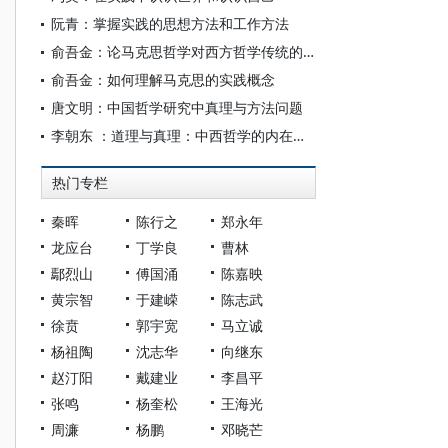
阮青：掌握实践的思想方法和工作方法
俞吾金：论马克思哲学对西方哲学传统的扬弃——兼论马克思的实践、自由概念与康德的关系
俞吾金：如何理解马克思的实践概念
唐文明：中国哲学研究中真理与方法问题
李朝东 ：道理与真理：中西哲学的内在差异
热门专栏
秦晖
陈行之
郑永年
龙应台
丁学良
曹林
鄢烈山
傅国涌
陈嘉映
黄宗智
于建嵘
陈志武
徐贲
郭宇宽
马立诚
杨祖陶
沈志华
向继东
赵汀阳
戴建业
李昌平
张鸣
杨奎松
王海光
周濂
杨鹏
邓晓芒