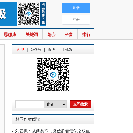
登录
注册
思想库
关键词
笔会
科普
排行
|
|
|
APP
公众号
微博
手机版
相同作者阅读
刘云枫：从两类不同微信群看儒学之双重困境——熟人群一潭死水，匿名群乱作一团