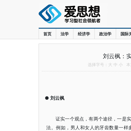
首页
法学
经济学
政治学
国际
刘云枫：
选择字号：
大
中
小
本文
●
刘云枫
证实一个观点，有两个途径，一是
法。例如，男人和女人的牙齿数量一样