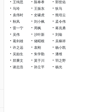
王缉思
陈奉孝
郭世佑
马玲
王振东
狄马
袁伟时
史啸虎
熊培云
秋风
刘小枫
孟令伟
雷一宁
周枫
蒋兆勇
吴伟
沙叶新
刘瑜
葛剑雄
储昭根
吴稼祥
许之远
袁刚
杨小凯
吴励生
朱学勤
潘维
郑秉文
莫于川
羽之野
谢志浩
孙立平
杨光