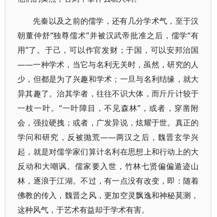
先秦以及之前的儒学，还有几分学术气，至于汉
朝董仲舒“独尊儒术”并被汉武帝批准之后，儒学“有
用”了。于己，可以作官发财；于国，可以安邦治国
——一种学术，当它与名利无关时，虽然，研究的人
少，但都是为了兴趣和学术；一旦与名利结缘，就大
异其趣了。治其学者，往往不识大体，而斤斤计较于
一枝一叶。“一叶障目，不见森林”，或者，穿凿附
会，强拉硬拽；或者，广发异说，炫耀于世。真正的
学问和研究，反被抛荒——两汉之后，魏晋玄学兴
起，就是对儒学家们算计名利在思想上和行动上的大
反动和大嘲讽。儒家要入世，竹林七贤偏偏遁迹山
林，逐浪于江湖。不过，有一点没有改变，即：随着
佛教的传入，魏晋之风，更加空灵飘逸和神秘莫测，
这种风气，于艺术有益却于学术有害。