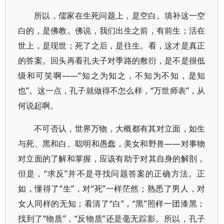
所以，儒家在生死问题上，是空白。填补这一空
白的，是佛教。佛说，我们出生之前，有前生；活在
世上，是现世；死了之后，是往生。看，这才是真正
的答案。回头再看孔夫子对季路的敷衍，是不是很低
级和可笑啊——“知之为知之，不知为不知，是知
也”。这一点，孔子就做得不怎么样，“万世师表”，从
何说起啊。
不可否认，世界万物，大概都有其对立面，如生
与死、黑和白、聪明和愚蠢，美女和野兽——对事物
对立面的了解和掌握，应该有助于对其自身的解剖，
但是，“求反”并不是寻找问题答案的正确方法。正
如，懂得了“生”，对“死”一样茫然；熟悉了男人，对
女人同样的无知；看清了“白”，“黑”照样一团漆黑；
找到了“物质”，“反物质”还是毫无踪影。所以，孔子