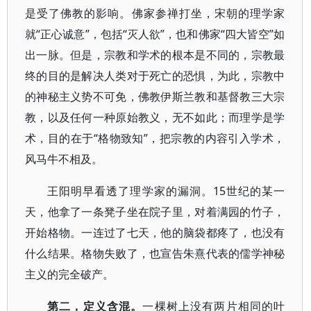
是受了佛教的影响。佛家参禅打坐，宋朝的理学家
就“正心诚意”，包括“灭人欲”，也和佛家“四大皆空”如
出一脉。但是，宗教和学术的根本是不同的，宗教最
终的目的是解决人类对于死亡的恐惧，为此，宗教中
的神秘主义势不可免，佛教伊斯兰教和基督教三大宗
教，以及任何一种原始教义，无不如此；而理学是学
术，目的在于“格物致知”，把宗教的内容引入学术，
风马牛不相及。
王阳明早看透了理学家的漏洞。15世纪的某一
天，他拿了一条凳子坐在院子里，对着满园的竹子，
开始格物。一连过了七天，他的脑袋都疼了，也没有
什么结果。格物失败了，也宣告朱熹代表的儒学神秘
主义的完全破产。
第二，定义含混。
一棵树上没有两片相同的叶