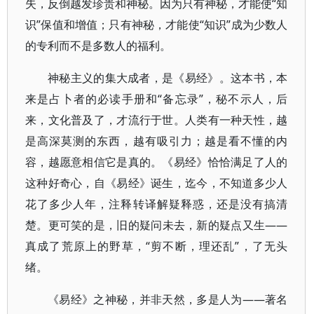
失，反倒越发珍贵和神秘。因为只有神秘，才能使“知
识”保值和增值；只有神秘，才能使“知识”成为少数人
的专利而不是多数人的福利。
神秘主义的集大成者，是《易经》。这本书，本
来是占卜者的必读手册和“备忘录”，秘不示人，后
来，文化普及了，才流行于世。人类有一种天性，越
是高深莫测的东西，越有吸引力；越是看不懂的内
容，越愿意相信它是真的。《易经》恰恰满足了人的
这种好奇心，自《易经》诞生，迄今，不知道多少人
花了多少人年，注释转译解疑释惑，还是没有搞清
楚。更可笑的是，旧的疑问未去，新的疑点又生——
真成了荒原上的野草，“剪不断，理还乱”，了无头
绪。
《易经》之神秘，并非天然，多是人为——著名