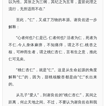
以为性。其张之为三纲，其纪之为五常，盖皆此理之
流行，无所适而不在.”
至此，“仁”，又成了万物的本源。谢良佐进一步
解释：
“心者何也? 仁是已. 仁者何也? 活者为仁，死者为
不仁.今人身体麻痹，不知痛痒，谓之不仁.桃杏之
核，可种而生者，谓之桃仁杏仁，言有生之意，推此
仁可见矣。
“桃仁杏仁”，就是“仁”。这是从生命起源的角度
解释“仁”的，因为，甜桃核酸杏都是由“仁”长出来
的。
从孔子“爱人”，到谢良佐的“桃仁杏仁”，其间之
距离，何止天地之间。不过，不要认为谢良佐在和我