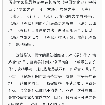
历史学家吕思勉先生在其所著《中国文化史》中指
出：“儒家之道，具于六经。六经之中，《诗》、
《书》、《礼》、《乐》乃古代的大学教科书。
《易》《春秋》则谓孔门最高之道所在，《易》言原
理，《春秋》言具体的方法，两者互相表里，所以，
《易》本隐之以显，《春秋》推见至隐。儒家此等高
义，既已隐晦”。
这就是说，儒学的最初创始者，对《易》作了“模
糊化”处理，目的是让别人“尊重知识”、“尊重知识分
子”，这些手法，现代依然屡试不爽，何况古人呢？只
不过，《易经》的作法有些过头，就像一本秘籍埋在
地下，结果时间长了，残破毁损，字迹斑驳，写得是
什么、含义是什么谁也不清楚了。不过，这种效果正
是古今儒学家梦寐以求的，因为，只有深不可测才是
他们的卖点，否则，拿什么唬人啊。