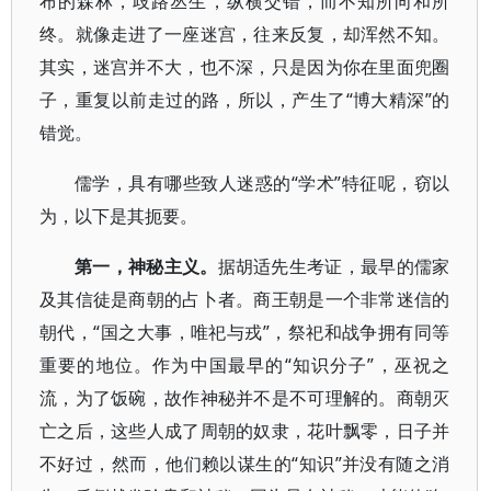
布的森林，歧路丛生，纵横交错，而不知所向和所
终。就像走进了一座迷宫，往来反复，却浑然不知。
其实，迷宫并不大，也不深，只是因为你在里面兜圈
子，重复以前走过的路，所以，产生了“博大精深”的
错觉。
儒学，具有哪些致人迷惑的“学术”特征呢，窃以
为，以下是其扼要。
第一，神秘主义。
据胡适先生考证，最早的儒家
及其信徒是商朝的占卜者。商王朝是一个非常迷信的
朝代，“国之大事，唯祀与戎”，祭祀和战争拥有同等
重要的地位。作为中国最早的“知识分子”，巫祝之
流，为了饭碗，故作神秘并不是不可理解的。商朝灭
亡之后，这些人成了周朝的奴隶，花叶飘零，日子并
不好过，然而，他们赖以谋生的“知识”并没有随之消