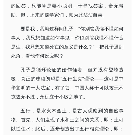
的回答，只能算是耍小聪明，于寻找答案，毫无帮
助。但，历来的儒学家们，却为此沾沾自喜。
要是我，我就这样问孔子：“你别管我懂不懂如何
事人，我只想知道如何事鬼；你也别管我懂不懂什么
是生，我只想知道死亡的意义是什么？”，把孔子逼到
死角，看他作何反应呢？
孔子是循环论证的始作俑者，但并没有登峰造
极，真正的珠穆朗玛是“五行生克”理论——这可是中
华文明的一大法宝，有了它，中国人终于可以攻无不
克战无不胜，永远立于不败之地了。
五行，是水火木金土，是古人观察到的自然事
物。首先，人们发现了水和土之间的关系，即：土可
以拦住水；此后，逐步创造出了五行相克理论，即：