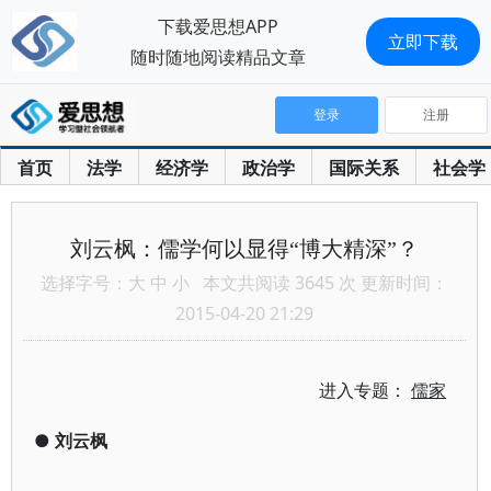
下载爱思想APP
立即下载
随时随地阅读精品文章
登录
注册
首页
法学
经济学
政治学
国际关系
社会学
刘云枫：儒学何以显得“博大精深”？
选择字号：
大
中
小
本文共阅读 3645 次 更新时间：
2015-04-20 21:29
进入专题：
儒家
●
刘云枫