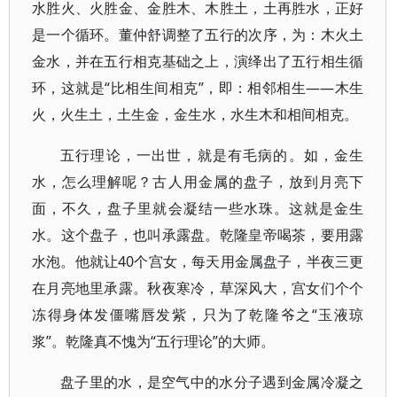
水胜火、火胜金、金胜木、木胜土，土再胜水，正好
是一个循环。董仲舒调整了五行的次序，为：木火土
金水，并在五行相克基础之上，演绎出了五行相生循
环，这就是“比相生间相克”，即：相邻相生——木生
火，火生土，土生金，金生水，水生木和相间相克。
五行理论，一出世，就是有毛病的。如，金生
水，怎么理解呢？古人用金属的盘子，放到月亮下
面，不久，盘子里就会凝结一些水珠。这就是金生
水。这个盘子，也叫承露盘。乾隆皇帝喝茶，要用露
水泡。他就让40个宫女，每天用金属盘子，半夜三更
在月亮地里承露。秋夜寒冷，草深风大，宫女们个个
冻得身体发僵嘴唇发紫，只为了乾隆爷之“玉液琼
浆”。乾隆真不愧为“五行理论”的大师。
盘子里的水，是空气中的水分子遇到金属冷凝之