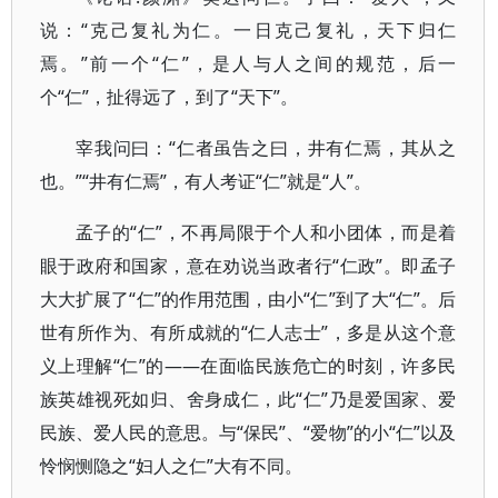
说：“克己复礼为仁。一日克己复礼，天下归仁
焉。”前一个“仁”，是人与人之间的规范，后一
个“仁”，扯得远了，到了“天下”。
宰我问曰：“仁者虽告之曰，井有仁焉，其从之
也。”“井有仁焉”，有人考证“仁”就是“人”。
孟子的“仁”，不再局限于个人和小团体，而是着
眼于政府和国家，意在劝说当政者行“仁政”。即孟子
大大扩展了“仁”的作用范围，由小“仁”到了大“仁”。后
世有所作为、有所成就的“仁人志士”，多是从这个意
义上理解“仁”的——在面临民族危亡的时刻，许多民
族英雄视死如归、舍身成仁，此“仁”乃是爱国家、爱
民族、爱人民的意思。与“保民”、“爱物”的小“仁”以及
怜悯恻隐之“妇人之仁”大有不同。