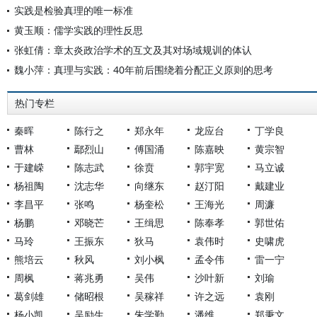
实践是检验真理的唯一标准
黄玉顺：儒学实践的理性反思
张虹倩：章太炎政治学术的互文及其对场域规训的体认
魏小萍：真理与实践：40年前后围绕着分配正义原则的思考
热门专栏
秦晖
陈行之
郑永年
龙应台
丁学良
曹林
鄢烈山
傅国涌
陈嘉映
黄宗智
于建嵘
陈志武
徐贲
郭宇宽
马立诚
杨祖陶
沈志华
向继东
赵汀阳
戴建业
李昌平
张鸣
杨奎松
王海光
周濂
杨鹏
邓晓芒
王缉思
陈奉孝
郭世佑
马玲
王振东
狄马
袁伟时
史啸虎
熊培云
秋风
刘小枫
孟令伟
雷一宁
周枫
蒋兆勇
吴伟
沙叶新
刘瑜
葛剑雄
储昭根
吴稼祥
许之远
袁刚
杨小凯
吴励生
朱学勤
潘维
郑秉文