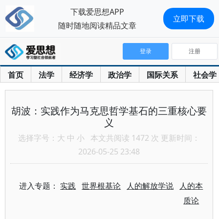
下载爱思想APP
立即下载
随时随地阅读精品文章
登录
注册
首页
法学
经济学
政治学
国际关系
社会学
胡波：实践作为马克思哲学基石的三重核心要
义
选择字号：
大
中
小
本文共阅读 1472 次 更新时间：
2026-05-25 23:48
进入专题：
实践
世界根基论
人的解放学说
人的本
质论