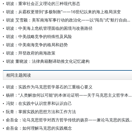
胡波：重审社会正义理论的三种现代形态
胡波：从霸权更替到“多极制衡”——16世纪以来的海上格局演变
胡波 艾雪颖：美军南海军事行动的政治化——以“闯岛”式“航行自由行动”为例
胡波：中美海上危机管理面临的困境与改善路径
胡波：中美战略竞争的特殊性及风险
胡波：中美南海竞争的格局和趋势
胡波：拜登政府的南海政策
胡波 董晓波：法律典籍翻译助推文化记忆建构
相同主题阅读
胡波：实践作为马克思哲学基石的三重核心要义
杨耕：“人类解放何以可能”的本体论证明——关于马克思主义哲学本体论的再思考
冯契：在实践中认识世界和认识自己
阮青：掌握实践的思想方法和工作方法
俞吾金：论马克思哲学对西方哲学传统的扬弃——兼论马克思的实
俞吾金：如何理解马克思的实践概念