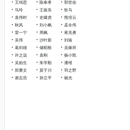
王缉思
陈奉孝
郭世佑
马玲
王振东
狄马
袁伟时
史啸虎
熊培云
秋风
刘小枫
孟令伟
雷一宁
周枫
蒋兆勇
吴伟
沙叶新
刘瑜
葛剑雄
储昭根
吴稼祥
许之远
袁刚
杨小凯
吴励生
朱学勤
潘维
郑秉文
莫于川
羽之野
谢志浩
孙立平
杨光