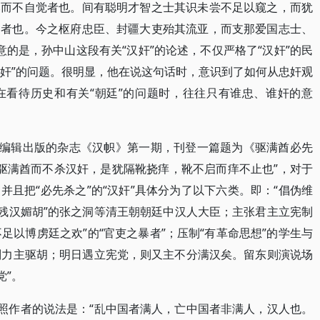
邪而不自觉者也。间有聪明才智之士其识未尝不足以窥之，而犹
良者也。今之枢府忠臣、封疆大吏殆其流亚，而支那爱国志士、
注意的是，孙中山这段有关“汉奸”的论述，不仅严格了“汉奸”的民
“奸”的问题。很明显，他在说这句话时，意识到了如何从忠奸观
在看待历史和有关“朝廷”的问题时，往往只有谁忠、谁奸的意
日本编辑出版的杂志《汉帜》第一期，刊登一篇题为《驱满酋必先
“驱满酋而不杀汉奸，是犹隔靴挠痒，靴不启而痒不止也”，对于
且把“必先杀之”的“汉奸”具体分为了以下六类。即：“倡伪维
“残汉媚胡”的张之洞等清王朝朝廷中汉人大臣；主张君主立宪制
不足以博虏廷之欢”的“官吏之暴者”；压制“有革命思想”的学生与
，则力主驱胡；明日遇立宪党，则又主不分满汉矣。留东则演说场
党”。
按照作者的说法是：“乱中国者满人，亡中国者非满人，汉人也。