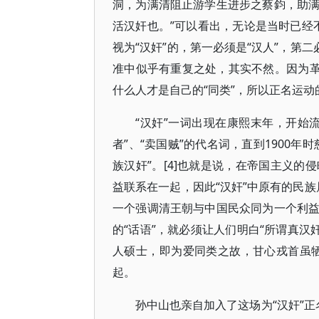
洞，为满清阻止游学生进步之蔡鈞，助
活汉奸也。”可以看出，无论是当时已经不
视为“汉奸”的，第一必须是“汉人”，第
准中似乎有重复之处，其实不然。因为革
什么人才是自己的“同类”，所以正名运动
“汉奸”一词出现在康熙末年，开始
者”、“卖国贼”的代名词，直到1900
族汉奸”。[4]也就是说，在帝国主义
益联系在一起，因此“汉奸”中原有的民族
一个强调清王朝与中国民众同为一个利
的“话语”，就必须让人们明白“所谓真汉
人硕士，即为爱同类之故，甘心戎首虽牺牲
起。
孙中山也亲自加入了这场为“汉奸”正