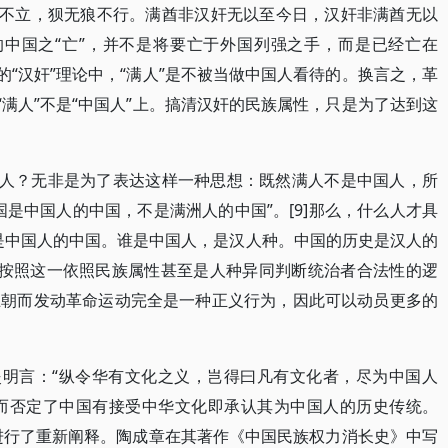
狈不立，狈无狼不行。满酋非汉奸无以至今日，汉奸非满酋无以
说的中国之“亡”，并不是将要亡于外国列强之手，而是已经亡在
的“汉奸”理论中，“满人”是不被当做中国人看待的。换言之，革
“满人”不是“中国人”上。搞清汉奸的民族属性，只是为了达到这
国人？无非是为了表达这样一种思想：既然满人不是中国人，所
是中国人的中国，不是满洲人的中国”。[9]那么，什么人才具
是中国人的中国。谁是中国人，是汉人种。中国的历史是汉人的
[11]按照这一依照民族属性甚至是人种异同判断统治者合法性的逻
王朝而发动革命运动完全是一种正义行为，因此可以动员更多的
炎明言：“纵令华有文化之义，岂得曰凡有文化者，尽为中国人
从而否定了中国有接受中华文化即承认其为中国人的历史传统。
意义也进行了重新阐释。陶成章在其著作《中国民族权力消长史》中写