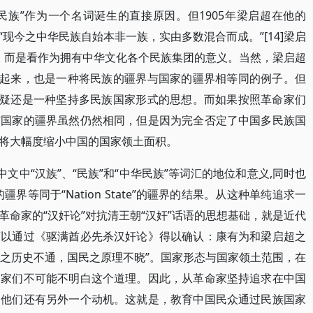
民族”作为一个名词诞生的直接原因。但1905年梁启超在他的
现今之中华民族自始本非一族，实由多数混合而成。”[14]梁启
”，而是看作为拥有中华文化各个民族集团的意义。当然，梁启超
究起来，也是一种将民族的疆界与国家的疆界相等同的例子。但
无疑还是一种坚持多民族国家形式的思想。而如果按照革命家们
与国家的疆界虽然仍然相同，但是因为完全否定了中国多民族国
将大幅度缩小中国的国家领土面积。
文中“汉族”、“民族”和“中华民族”等词汇的地位和意义,同时也
疆界等同于“Nation State”的疆界的结果。从这种单纯追求一
命家的“汉奸论”对抗清王朝“汉奸”话语的思想基础，就是近代
可以通过《驱满酋必先杀汉奸论》得以确认：康有为和梁启超之
族之历史不通，国民之原理不晓”。国家形态与国家领土范围，在
命家们不可能不明白这个道理。因此，从革命家坚持追求在中国
到他们还有另外一个动机。这就是，教育中国民众通过民族国家