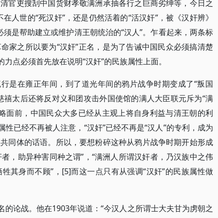
满清官吏搜刮中国货财孝敬满洲承抽各行之巨商劣绅等，今日之
在人世的“死汉奸”，还是仍然活着的“活汉奸”，被《汉奸辨》
二必须是帮助建立或维护清王朝统治的“汉人”。乍看起来，两条标
命家之所以要为“汉奸”正名，是为了告诫中国民众必须搞清楚
的力点必须首先放在说明“汉奸”的民族属性上面。
流行是在雍正年间，到了道光年间的鸦片战争时期变成了“叛国
年时慈禧太后还将反对义和团攻击外国使馆的满人大臣联元斥为“满
的侵略面前，中国民众大多已经从主观上将自身利益与清王朝的利
属性已经不再被人注意，“汉奸”已经不再是“汉人”的专利，成为
益共同体的话语。所以，要想粉碎这种从鸦片战争时期开始形成
奸者，助异种害同种之谓”，“满洲人所谓汉奸者，乃汉族中之伟
其身而不顾”，[5]而这一点只有从强调“汉奸”的民族属性做
名的论战。他在1903年说道：“今汉人之所谓士大夫甘为虏朝之