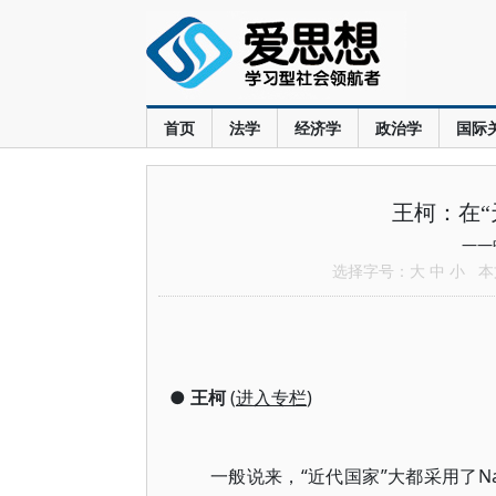
首页
法学
经济学
政治学
国际
王柯：在“
——
选择字号：
大
中
小
本文
●
王柯
(
进入专栏
)
一般说来，“近代国家”大都采用了Nat