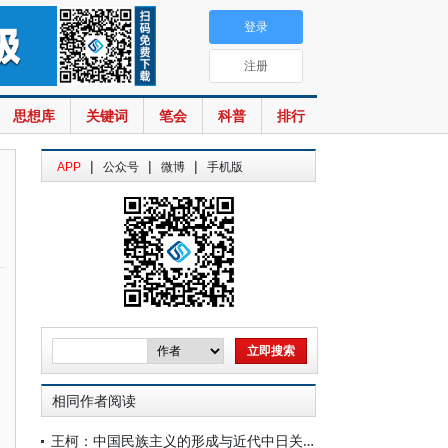
登录
注册
思想库
关键词
笔会
科普
排行
|
|
|
APP
公众号
微博
手机版
相同作者阅读
王柯：中国民族主义的形成与近代中日关系