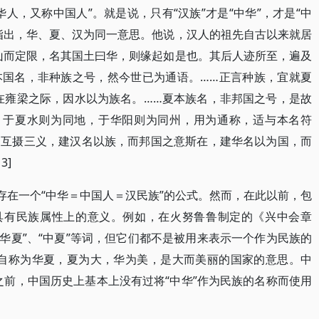
人，又称中国人”。就是说，只有“汉族”才是“中华”，才是“中
指出，华、夏、汉为同一意思。他说，汉人的祖先自古以来就居
山而定限，名其国土曰华，则缘起如是也。其后人迹所至，遍及
本国名，非种族之号，然今世已为通语。……正言种族，宜就夏
地在雍梁之际，因水以为族名。……夏本族名，非邦国之号，是故
，于夏水则为同地，于华阳则为同州，用为通称，适与本名符
，互摄三义，建汉名以族，而邦国之意斯在，建华名以为国，而
3]
存在一个“中华＝中国人＝汉民族”的公式。然而，在此以前，包
不具有民族属性上的意义。例如，在火努鲁鲁制定的《兴中会章
、“华夏”、“中夏”等词，但它们都不是被用来表示一个作为民族的
家自称为华夏，夏为大，华为美，是大而美丽的国家的意思。中
之前，中国历史上基本上没有过将“中华”作为民族的名称而使用