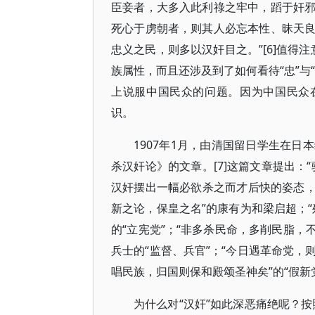
臣妾者，大多入此利祿之牢中，蹈于奸
死心于虏朝者，则其人必忘本性、昧天
忠义之民，则多以汉奸目之。”[6]值得
族属性，而且还涉及到了如何看待“忠”与
上说服中国民众的问题。因为中国民众
识。
1907年1月，由清国留日学生在
杀汉奸论》的文章。[7]这篇文章提出：
汉奸摆出一幅必欲杀之而才后快的姿态，并
新之论，保皇之名”的康有为和梁启超；
的“立宪党”；“非多杀民命，多削民脂，
兵士的“监督、兵官”；“今日遇革命党
唱民族，归国则保和殿颂圣神矣”的“假新
为什么对“汉奸”如此深恶痛绝呢？