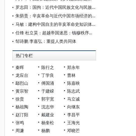
罗志田：国拘：近代中国民族文化与民族国家的紧张
朱荫贵：辛亥革命与近代中国市场经济的发展
马敏：建构中国自主的辛亥革命史知识体系的启示
任锋 杜立昊：超越帝国迷思：钱穆秩序论述的三重异议
邹诗鹏 李嘉弘：重提人类共同体
热门专栏
秦晖
陈行之
郑永年
龙应台
丁学良
曹林
鄢烈山
傅国涌
陈嘉映
黄宗智
于建嵘
陈志武
徐贲
郭宇宽
马立诚
杨祖陶
沈志华
向继东
赵汀阳
戴建业
李昌平
张鸣
杨奎松
王海光
周濂
杨鹏
邓晓芒