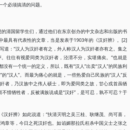
是一个必须搞清的问题。
思想的清国留学生们，通过他们在东京创办的中文杂志和出版的书
中最具有代表性的文章，当是发表于1903年的《汉奸辨》。[2]
写道：“汉人为汉奸者有之，外人称汉人为汉奸者亦有之。集之
评。往往有视爱同类为汉奸者，泾渭不分，实堪痛矣。”也就是
都没有一个统一的定义，所以，既有“汉人”出卖“汉人”的民族利
奸”的“汉人”。而最为痛心的就是，一些热爱自己民族的“汉人”反
谓汉奸者，乃汉族中之伟人硕士，即为爱同类之故，甘心戎首虽牺
类而不惜牺牲者，反被满族说成是“汉奸”，是可忍，孰不可忍？于
？《汉奸辨》如此说道：“扶清灭明之吴三桂、耿继茂、尚可喜，
李鸿章等，今日之死汉奸也。如谄媚那拉氏枉杀中国义士之张之