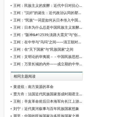
王柯：民族主义的发酵：近代中日对抗心理是如何形成的？
王柯：“汉奸”的诞生：近代政治认同的塑造与吊诡
王柯：“民族”一词是如何从日本传入中国的？
王柯：日本为什么总是中国民族主义发酵的温床？
王柯：“阪神&#12539;淡路大震灾”与“创造性复兴”
王柯：在中华与“乌玛”之间――清王朝对新疆维吾尔社会的统治
王柯：在“天下国家”与“民族国家”之间
王柯：文明论的华夷观－－中国民族思想的起源
王柯：万里长城的内外——成立期的中华帝国与夷狄
相同主题阅读
黄道炫：南方策源的革命
贾方舟：法国近代民族国家形成时期君主即位仪式的三级结构
王刚：辛亥革命前后日本海军向长江上游的扩张——以日舰三次溯航川江为中心
刘宁：近代黄河叙事与百年民族国家想象
周平：中国的民族国家与多民族国家之辨