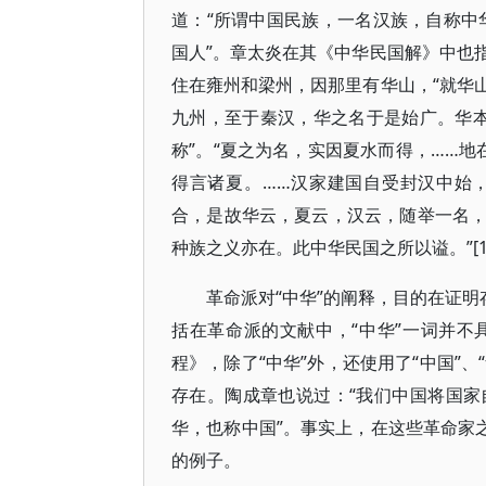
道：“所谓中国民族，一名汉族，自称中华
国人”。章太炎在其《中华民国解》中也
住在雍州和梁州，因那里有华山，“就华
九州，至于秦汉，华之名于是始广。华
称”。“夏之为名，实因夏水而得，……
得言诸夏。……汉家建国自受封汉中始
合，是故华云，夏云，汉云，随举一名
种族之义亦在。此中华民国之所以谥。”[1
革命派对“中华”的阐释，目的在证明
括在革命派的文献中，“中华”一词并
程》，除了“中华”外，还使用了“中国”
存在。陶成章也说过：“我们中国将国
华，也称中国”。事实上，在这些革命家
的例子。