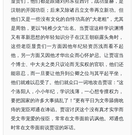
显贵们，他们都是跟随刘邦东征西讨，战功显赫，是
汉朝的开国功臣；后来又除诸吕立文帝再立新功。但
他们又是一些没有文化的自恃功高的“大老粗”，尤其
是周勃，更以“钝椎少文”出名。当贾谊这样学识渊博
又有革新思想的年轻知识分子在汉王朝崭露头角时，
这些老臣显贵们一方面因他年纪轻资历浅而看不起
他，另一方面又因他才华出众而心怀妒忌。让贾谊当
个博士、中大夫之类只议论而无实权的官职，他们还
能容忍，而一旦要让他升到公卿之位与其平起平坐，
他们就难以忍受了。他们就众口一词地攻击贾谊：“这
个洛阳人，小小年纪，学识浅薄，一心想专擅权力，
要把国家的许多大事搞乱了！”更有平日为文帝舔痈吮
痔的宠臣邓通在谗谄。贾谊讨厌这个没有真才实学而
受文帝宠爱的佞臣，常常在文帝面前讥讽他。邓通也
时常在文帝面前说贾谊的坏话。