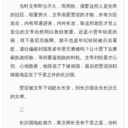
当时文帝即位不久，而周勃、灌婴这些人是先帝
的旧臣，权重势大，文帝虽爱贾谊的才能，外有大臣
攻击，内有邓通进谗，内外夹攻，靠这邦老臣才登上
皇位的文帝自然明白敦轻敦重。还是小贾年轻惹的
祸，得下基层历炼啊。朕不也是年纪轻轻被吕后看
贬，遣往偏僻封国里多年受尽磨难吗？让小贾下去磨
砺执政经验，等待重返朝政的时机。文帝刘恒爱才心
切、心地敦善，他筛选了下诸侯国，最后把贾谊挂职
锻炼地定在了千里之外的长沙国。
贾谊被文帝下诏贬出长安，到长沙国去当长沙王
的太傅。
二
长沙国地处南方，离京师长安有千里之遥，当时