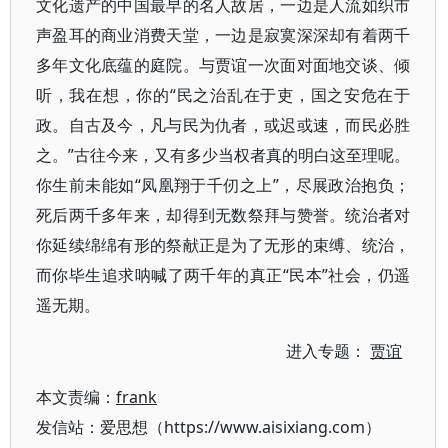
文化遗产的中国最早的名人故居，一边是人流如织市
声盈耳的商业消费天堂，一边是寂寞深深却有着两千
多年文化底蕴的庭院。与贾谊一次面对面地交谈、倾
听，我在想，你的“民之治乱在于吏，国之安危在于
政。自古及今，凡与民为仇者，或迟或速，而民必胜
之。”古往今来，又有多少当权者真的明白这至理呢。
你生前未能如“凤凰翔于千仞之上”，尽展政治抱负；
死后两千多年来，却得到无数祭拜与赞誉。统治者对
你延续绵绵有形的祭献正是为了无形的束缚、统治，
而你毕生追求呐喊了两千年的真正“民本”社会，仍遥
遥无期。
进入专题：
贾谊
本文责编：
frank
发信站：爱思想（https://www.aisixiang.com）