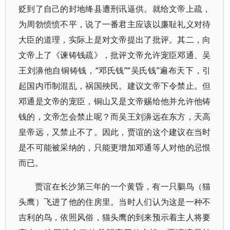
贬到了自己的封地绛县遭刑讯逼供。就给文帝上疏，
为周勃愤愤不平，说了一番君主应该以廉耻礼义对待
大臣的道理，实际上是对文帝提出了批评。其二，向
文帝上了《谏铸钱疏》，批评文帝允许宠臣邓通、吴
王刘濞他自铜铸钱，“邓氏钱”“吴氏钱”遍布天下，引
起国内币制混乱，祸国殃民。建议文帝下令禁止。但
邓通是文帝的宠臣，铜山又是文帝赐给他并允许他铸
钱的，文帝怎会禁止呢？而吴王刘濞远在东方，天高
皇帝远，又禁止不了。因此，贾谊的这个建议在当时
是不可能被采纳的，只能更增加邓通等人对他的忌恨
而已。
贾谊在长沙第三年的一个黄昏，有一只鵩鸟（猫
头鹰）飞进了他的住房里。当时人们认为这是一种不
吉利的鸟，依照风俗，猫头鹰的到来预示着主人将要