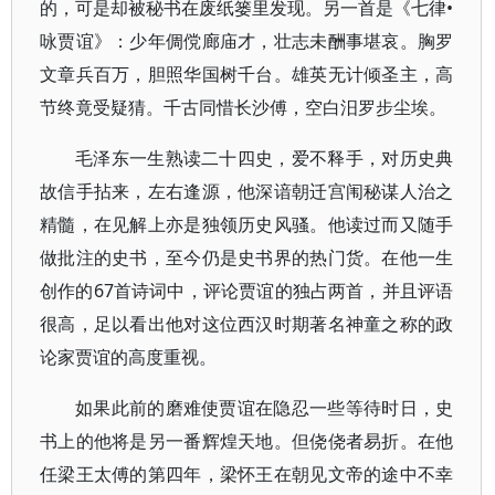
的，可是却被秘书在废纸篓里发现。另一首是《七律•
咏贾谊》：少年倜傥廊庙才，壮志未酬事堪哀。胸罗
文章兵百万，胆照华国树千台。雄英无计倾圣主，高
节终竟受疑猜。千古同惜长沙傅，空白汨罗步尘埃。
毛泽东一生熟读二十四史，爱不释手，对历史典
故信手拈来，左右逢源，他深谙朝迁宫闱秘谋人治之
精髓，在见解上亦是独领历史风骚。他读过而又随手
做批注的史书，至今仍是史书界的热门货。在他一生
创作的67首诗词中，评论贾谊的独占两首，并且评语
很高，足以看出他对这位西汉时期著名神童之称的政
论家贾谊的高度重视。
如果此前的磨难使贾谊在隐忍一些等待时日，史
书上的他将是另一番辉煌天地。但侥侥者易折。在他
任梁王太傅的第四年，梁怀王在朝见文帝的途中不幸