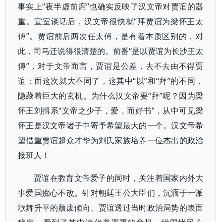
事实上“夜半虚前席”也确实反映了汉文帝对贾谊的器
重。宣室谈话后，汉文帝很快就“拜贾谊为梁怀王太
傅”。贾谊前后两次任太傅，是有着本质区别的，对
此，司马迁说得很清楚的。前番“是以贾谊为长沙王太
傅”，对于文帝而言，贾谊是公差，去不去由不得贾
谊；而这次就大不同了，这其中“以”和“拜”的不同，
隐藏着巨大的玄机。为什么汉文帝要“拜”呢？因为梁
怀王刘揖系“文帝之少子，爱，而好书”，从中可见梁
怀王是汉文帝诸子中寄予希望最大的一个。汉文帝希
望借重贾谊超众才华为刘氏家族培养一位杰出的政治
接班人！
贾谊在教育文帝爱子的同时，关注着国家内外大
事爱国痴心不改。针对朝廷王公大臣们，沉湎于一派
歌舞升平的颓废倾向。贾谊透过当时政治局势的表面