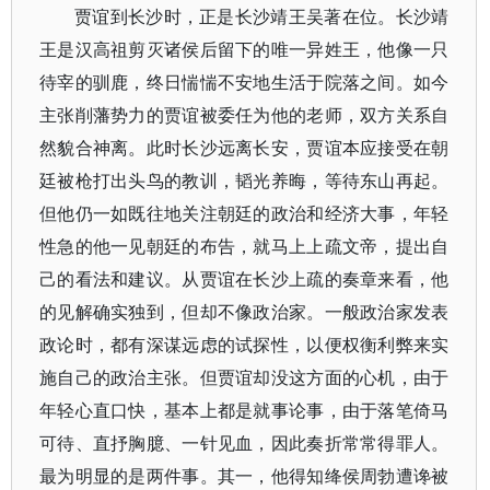
贾谊到长沙时，正是长沙靖王吴著在位。长沙靖
王是汉高祖剪灭诸侯后留下的唯一异姓王，他像一只
待宰的驯鹿，终日惴惴不安地生活于院落之间。如今
主张削藩势力的贾谊被委任为他的老师，双方关系自
然貌合神离。此时长沙远离长安，贾谊本应接受在朝
廷被枪打出头鸟的教训，韬光养晦，等待东山再起。
但他仍一如既往地关注朝廷的政治和经济大事，年轻
性急的他一见朝廷的布告，就马上上疏文帝，提出自
己的看法和建议。从贾谊在长沙上疏的奏章来看，他
的见解确实独到，但却不像政治家。一般政治家发表
政论时，都有深谋远虑的试探性，以便权衡利弊来实
施自己的政治主张。但贾谊却没这方面的心机，由于
年轻心直口快，基本上都是就事论事，由于落笔倚马
可待、直抒胸臆、一针见血，因此奏折常常得罪人。
最为明显的是两件事。其一，他得知绛侯周勃遭谗被