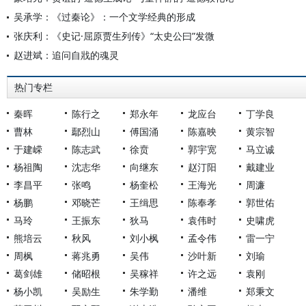
吴承学：《过秦论》：一个文学经典的形成
张庆利：《史记·屈原贾生列传》“太史公曰”发微
赵进斌：追问自戕的魂灵
热门专栏
秦晖
陈行之
郑永年
龙应台
丁学良
曹林
鄢烈山
傅国涌
陈嘉映
黄宗智
于建嵘
陈志武
徐贲
郭宇宽
马立诚
杨祖陶
沈志华
向继东
赵汀阳
戴建业
李昌平
张鸣
杨奎松
王海光
周濂
杨鹏
邓晓芒
王缉思
陈奉孝
郭世佑
马玲
王振东
狄马
袁伟时
史啸虎
熊培云
秋风
刘小枫
孟令伟
雷一宁
周枫
蒋兆勇
吴伟
沙叶新
刘瑜
葛剑雄
储昭根
吴稼祥
许之远
袁刚
杨小凯
吴励生
朱学勤
潘维
郑秉文