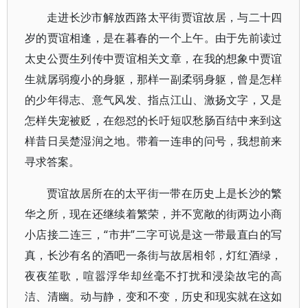
走进长沙市解放西路太平街贾谊故居，与二十四
岁的贾谊相逢，是在暮春的一个上午。由于先前读过
太史公贾生列传中贾谊相关文章，在我的想象中贾谊
生就孱弱瘦小的身躯，那样一副柔弱身躯，曾是怎样
的少年得志、意气风发、指点江山、激扬文字，又是
怎样失宠被贬，在怨怼的长吁短叹愁肠百结中来到这
样昔日吴楚湿润之地。带着一连串的问号，我想前来
寻求答案。
贾谊故居所在的太平街一带在历史上是长沙的繁
华之所，现在还继续着繁荣，并不宽敞的街两边小商
小店接二连三，“市井”二字可说是这一带最直白的写
真，长沙有名的酒吧一条街与故居相邻，灯红酒绿，
夜夜笙歌，喧嚣浮华却丝毫不打扰和浸染故宅的高
洁、清幽。动与静，变和不变，历史和现实就在这如