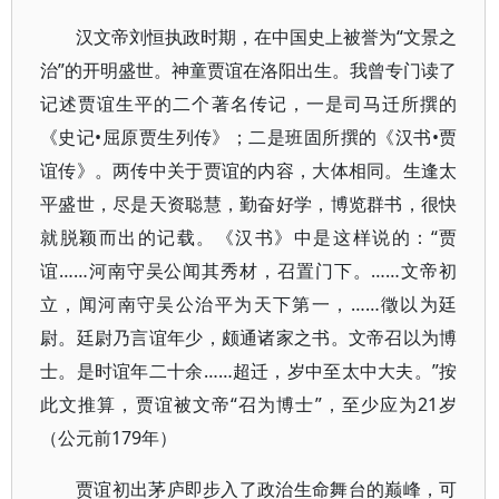
汉文帝刘恒执政时期，在中国史上被誉为“文景之
治”的开明盛世。神童贾谊在洛阳出生。我曾专门读了
记述贾谊生平的二个著名传记，一是司马迁所撰的
《史记•屈原贾生列传》；二是班固所撰的《汉书•贾
谊传》。两传中关于贾谊的内容，大体相同。生逢太
平盛世，尽是天资聪慧，勤奋好学，博览群书，很快
就脱颖而出的记载。《汉书》中是这样说的：“贾
谊……河南守吴公闻其秀材，召置门下。……文帝初
立，闻河南守吴公治平为天下第一，……徵以为廷
尉。廷尉乃言谊年少，颇通诸家之书。文帝召以为博
士。是时谊年二十余……超迁，岁中至太中大夫。”按
此文推算，贾谊被文帝“召为博士”，至少应为21岁
（公元前179年）
贾谊初出茅庐即步入了政治生命舞台的巅峰，可