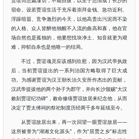
贾谊而悲戚凄切，不能自拔，以至于悲情成了长沙的
宿命。设若贾谊生活于充斥着崇拜金钱、急功近利、
浮躁喧嚣、竞争激烈的今天，以他高贵出污泥而不染
的人格、众人皆醉他独醒不入流的曲高和寡，他在官
场自然也是孤独的，他要想找块净土、知音就更为艰
难，抑郁自杀也是他唯一的结局。
不过，贾谊魂灵应该感到欣慰，因为汉武帝执政
后，当初贾谊提出的一系列治国方略取得了巨大成
功。为感谢贾谊为汉王朝长治久安所作杰出的贡献，
汉武帝提拔他的两个孙子为郡守，并向长沙颁赐“大汉
敕刻贾谊纪功碑”，敕命修缮贾谊故居来纪念他，从而
决定了贾太傅祠的祭祀制度历经两千多年延续至今。
从贾谊故居出来，再一次回望一眼贾谊故居——
这所被誉为“湖湘文化源头”，作为“屈贾之乡”标志性