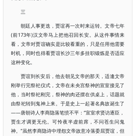
三
朝廷人事更迭，贾谊再一次时来运转。文帝七年
(前173年)汉文帝马上把他召回长安。从这件事情来
看，文帝对贾谊确实是比较看重的，只是任用他需要
时机，同时也得看贾谊长沙三年多挂职锻炼是否适应
这种变化。
贾谊到长安后，他去朝见文帝的那天，适逢文帝
刚举行完祭祀仪式，文帝在未央宫祭神的宣室接见了
他，当时祭祀刚完，祭神的肉还摆在供桌上，话题就
由祭祀转到鬼神上来。于是史上一起著名典故诞生了
——唐朝诗人李商隐落笔愤不平：“宣室求贤访逐臣，
贾生才调更无伦。可怜夜半虚前席，不问苍生问鬼
神。”虽然李商隐诗中埋怨文帝故意冷落委屈贾谊，但