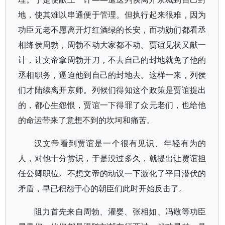
地，使其难以串通便于管理。但执行起来很难，因为
功臣元老不愿离开灯红酒绿的长安，而功勋们都看丞
相绛侯周勃，周勃不动大家都不动。贾谊见状又献一
计，让文帝拿周勃开刀，不去自己的封地就免了他的
丞相职务，逼迫他到自己的封地去。这样一来，列侯
们才陆续离开京师。列候们得知这个政策是贾谊提出
的，都心生怨恨，贾谊一下得罪了众元老们，也给他
的命运带来了意想不到的坎坷和痛苦。
汉文帝看到贾谊是一个很有见识、年轻有为的
人，对他十分赏识，于是没过多久，就提出让贾谊担
任公卿职位。不想文帝的动议一下激化了平日潜伏的
矛盾，早已积怨于心的朝臣们此时开始反击了。
阻力首先来自周勃、灌婴、张相如、冯敬等功臣