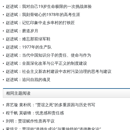
赵进斌：我对自己19岁生命极限的一次挑战体验
赵进斌：我刻骨铭心的1978年的高考生涯
赵进斌：记忆印象中走乡串村的打铁匠
赵进斌：磨道岁月
赵进斌：难忘那双绿军鞋
赵进斌：1977年的生产队
赵进斌：当代中国知识分子的责任、使命与作为
赵进斌：全面深化改革与公平正义的制度建设
赵进斌：社会主义新农村建设中农村污染治理的思考与建议
赵进斌：追问自戕的魂灵
相同主题阅读
席艺璇 黄朴民：“贾谊之死”的多重原因与历史书写
程千帆 莫砺锋：忧患感和责任感
刘明：贾谊赋作性质再平议
蒙培元：贾谊的“道德生成论”与董仲舒的“道德教化论”