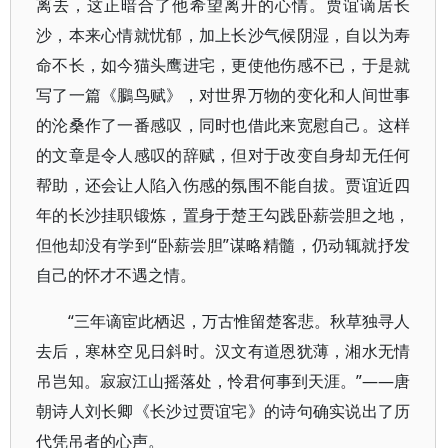
离去，这正暗合了他希望离开的心情。贾谊谪居长
沙，本来心情就忧郁，加上长沙气候阴湿，自以为寿
命不长，如今猫头鹰进宅，更使他伤感不已，于是就
写了一篇《鵩鸟赋》，对世界万物的变化和人间世事
的沦桑作了一番感叹，同时也借此来宽慰自己。这样
的文章是令人感叹的辞赋，但对于改变自身却无任何
帮助，还会让人陷入伤感的氛围不能自拔。贾谊近四
年的长沙挂职锻炼，置身于楚王勾践卧薪尝胆之地，
但他却没有学到“卧薪尝胆”谋略精髓，仍动辄就抒发
自己的怀才不遇之情。
“三年谪宦此栖迟，万古惟留楚客悲。秋草独寻人
去后，寒林空见日斜时。汉文有道恩犹薄，湘水无情
吊岂知。寂寂江山摇落处，怜君何事到天涯。”——唐
朝诗人刘长卿《长沙过贾谊宅》的诗句确实说出了历
代凭吊者的心声。