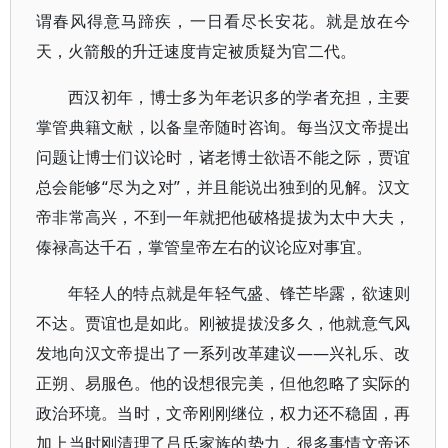
谓春风得意马蹄疾，一日看尽长安花。就是放在今
天，火箭般的升迁速度肯定被质疑为官二代。
西汉初年，博士多为年老识多的学者充担，主要
掌管典籍文献，以备皇帝随时咨询。每当汉文帝提出
问题让博士们议论时，诸老博士欲语不能之际，贾谊
总会能够“尽为之对”，并且能说出独到的见解。汉文
帝非常高兴，不到一年就把他破格提拔为太中大夫，
傣禄高达千石，掌管皇帝左右的议论应对事宜。
年轻人的特点就是年轻气盛、锋芒毕露，欲速则
不达。贾谊也是如此。刚被提拔没多久，他就意气风
发地向汉文帝提出了一系列改革建议——兴礼乐、改
正朔、易服色。他的设想很完美，但他忽略了实际的
政治环境。当时，文帝刚刚继位，权力还不稳固，再
加上当时刚清理了吕氏家族的势力，很多事情文帝还