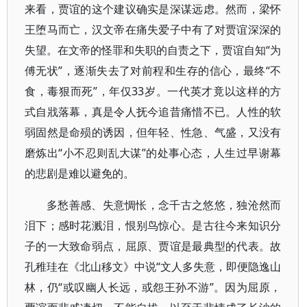
来看，贾谊的这个建议确实是深谋远虑。然而，梁怀
王堕马而亡，汉文帝在痛失爱子中有了对贾谊深深的
失望。在文帝的怪罪和失职的自责之下，贾谊自知“为
傅无状”，逐渐失去了对前程和生存的信心，最终“不
食，毒狠而死”，年仅33岁。一代英才竟以这样的方
式自戕落幕，真是令人抚今追昔痛惜不已。人性的软
弱固然是命殒的诱因，但年轻、性急、气盛，又没有
磨炼出“小不忍则乱大谋”的处事心态，人生过早谢幕
的悲剧是难以避免的。
多愁善感、失意惆怅，念千古之悠悠，独沧然而
泪下；感时花溅泪，恨别鸟惊心。是古往今来知识分
子的一大致命弱点，屈原、贾谊是最典型的代表。故
孔稚珪在《北山移文》中说“文人多失意，即便隐逸山
林，仍“或叹幽人长远，或怨王孙不游”。因为屈原，