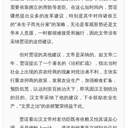
需要依靠拥立的周勃等老臣。在这么短时间内，贾谊
骤然提出众多的改革建议，特别是其中对待诸侯王
的“未生子而先分家”的策略，无论是客观形势还是文
帝本人意愿，一时都很难接受和施行，因此文帝没有
采纳贾谊的这些建议。
但对贾谊的其他建议，文帝是采纳的。如文帝二
年，贾谊提出了一个著名的《论积贮疏》，指出当时
社会上出现的弃农经商的现象对统治者不利，主张实
行重农抑商的政策，发展农业生产，加强粮食贮备，
预防饥荒，以达到安百姓治天下，即巩固汉王朝统治
的目的。汉文帝采纳了他的建议，下令鼓励农业生
产，“文景之治”的农耕繁荣得益于此。
贾谊看出汉文帝对老功臣既有依赖又怕其谋反心
理。于是便献上一计——遣送列侯离开京城到自己封