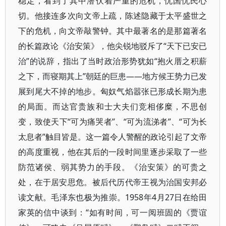
稳定，看到了其中潜伏着严重的危机，忧国忧民心
切。他接连多次向文帝上疏，陈述隐藏于太平盛世之
下的危机，向文帝敲警钟。其中最著名的是那篇著名
的长篇政论《治安策》，他尖锐地驳斥了“天下已安已
治”的说辞，指出了当时政治形势犹如“抱火厝之积薪
之下，而寝期其上”朝廷的巨患——地方候王势力已发
展到尾大不掉的地步。匈奴气焰嚣张已形成长期为患
的局面。而达官贵族和士大夫们竞相侈糜，不思创
变，致使天下“可为痛哭者”、“可为流涕者”、“可为长
太息者”触目皆是。这一篇令人警醒的政论引起了文帝
的高度重视，他在其后的一段时间里逐步采取了一些
防范诸侯、弱其势力的手段。《治安策》的可贵之
处，在于居安思危。被后代历代帝王视为治国安邦必
读文献。毛泽东也极为推崇。1958年4月27日在给田
家英的信中谈到：“如有时间，可一阅班固的《贾谊