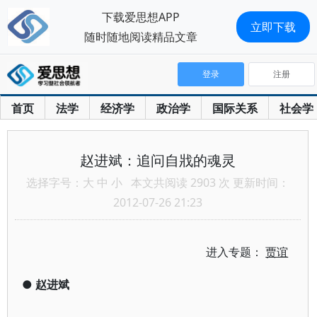
下载爱思想APP
立即下载
随时随地阅读精品文章
登录
注册
首页
法学
经济学
政治学
国际关系
社会学
赵进斌：追问自戕的魂灵
选择字号：
大
中
小
本文共阅读 2903 次 更新时间：
2012-07-26 21:23
进入专题：
贾谊
●
赵进斌