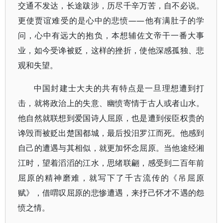
交通不发达，长途跋涉，历尽千辛万苦，自不必说。
更使贾谊难受的是心中的悲愤——他有满肚子的学
问，心中有远大的抱负，本想辅佐文帝干一番大事
业，如今受谗被贬，这样的挫折，使他深感孤独、悲
观和失望。
中国封建士大夫的共有特点是一旦理想遭到打
击，就将政治上的失意、幽愤寄情于古人或者山水。
他自然就联想到爱国诗人屈原，也是遭到佞臣权贵的
谗毁而被贬出楚国都城，最后投汨罗江而死。他感到
自己的遭遇与其相似，就更加怀念屈原。当他途经湘
江时，望着滔滔的江水，思绪联翩，感受到二百年前
屈原的精神磨难，就写下了千古流传的《吊屈原
赋》，借喟叹屈原的悲惨遭遇，来抒己怀才不遇的怨
愤之情。