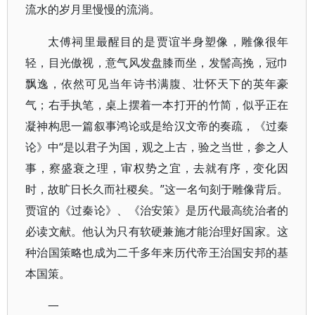
流水的岁月里慢慢的流淌。
太傅祠里最醒目的是贾谊半身塑像，雕像很年
轻，目光傲视，意气风发盘膝而坐，发髻高挽，冠巾
飘逸，依然可见当年诗书满腹、壮怀天下的英年豪
气；右手执笔，桌上摆着一本打开的竹简，似乎正在
凝神构思一篇叙事鸿论或是给汉文帝的奏疏，《过秦
论》中“是以君子为国，观之上古，验之当世，参之人
事，察盛衰之理，审权势之宜，去就有序，变化因
时，故旷日长久而社稷矣。”这一名句刻于雕像背后。
贾谊的《过秦论》、《治安策》是历代最高统治者的
必读文献。他认为只有软硬兼施才能治理好国家。这
种治国策略也成为二千多年来历代帝王治国安邦的基
本国策。
一