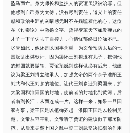
坠马而亡。身为师长和监护人的贾谊虽没被治罪，但
他感到自己身为太傅，没有尽到责任，道义上的责任
感和政治生涯的灰暗感无时不在残噬着他的心，这位
在《过秦论》中激扬文字、曾视变革天下如发弹丸的
才子一下子失去了自控力，心情忧郁终日泣涕不已。
尽管如此，他还是以国事为重，为文帝预防以后的七
国叛乱出谋献计。因为梁怀王刘揖没有儿子，按例他
的封国就要撤销。贾谊预感到这样做必有后患，他建
议为梁王刘揖立继承人，加强文帝的两个亲子淮阳王
刘武和代王刘参的地位。让代王刘参迁到梁国来，扩
大梁国和淮阳国的封地，使前者的封地北到黄河，后
者南到长江，从而连成一片。这样一来，如果一旦国
家有事，梁王国足以抵御齐赵，淮阳王国足以控制吴
楚，文帝从容平乱。文帝听了贾谊的建议做了部署防
范，从后来吴楚七国之乱中梁王刘武坚决抵御的作用