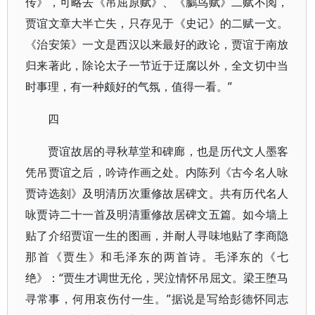
传》，可略去《吊屈原赋》、《鵩鸟赋》二赋不阅，
贾谊文章大半亡失，只存见于《史记》的二赋一文。
《治安策》一文是西汉以来最好的政论，贾谊于南放
归来著此，除论太子一节近于迂腐以外，全文切中当
时事理，有一种颇好的气氛，值得一看。”
四
贾谊故居的寻秋草堂和碑廊，也是历代文人墨客
凭吊贾谊之后，吟诗作画之处。内陈列《古今名人咏
贾诗选刻》及明清历次重修故居碑文。共有历代名人
咏贾诗二十一首及明清重修故居碑文五篇。如今墙上
贴了介绍贾谊一生的图画，并耐人寻味地贴了李商隐
那首《贾生》和毛泽东的两首诗。毛泽东的《七
绝》：“贾生才调世无伦，哭泣情怀吊屈文。梁王堕马
寻常事，何用哀伤付一生。”据说是写给彭德怀同志