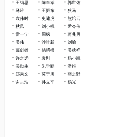
王缉思
陈奉孝
郭世佑
马玲
王振东
狄马
袁伟时
史啸虎
熊培云
秋风
刘小枫
孟令伟
雷一宁
周枫
蒋兆勇
吴伟
沙叶新
刘瑜
葛剑雄
储昭根
吴稼祥
许之远
袁刚
杨小凯
吴励生
朱学勤
潘维
郑秉文
莫于川
羽之野
谢志浩
孙立平
杨光