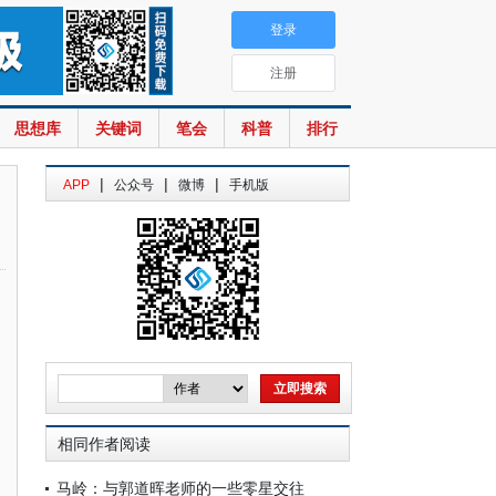
登录
注册
思想库
关键词
笔会
科普
排行
|
|
|
APP
公众号
微博
手机版
相同作者阅读
马岭：与郭道晖老师的一些零星交往