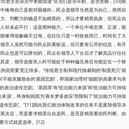
比君主在深宫中更能知道”官员们是否辛勤、是否受贿，[10]候
光中掩饰自己是相对困难的，民众选领导当然是为自己，然而自
别力、判断力的确是不如精英的，所以才要精英执政，但民众自
选人却未必不行，这是两种能力。一个单位中谁忠厚、正派，能
者能够用假象瞒天过海，也往往只是一时收效而已，时间长了大
的领导人虽然可能与民众距离较远，但只要有公开的信息，有开
，民众也是可以辨别的，民众在领导人下台后才了解其品行往往
尤其是，领导选接班人时可能处于种种偏见将目光锁定在一个狭
拘泥而要宽泛得多。“传统君主制和现代独裁制的‘制度死穴’就
制’不能克服致命的‘基因悲剧’，即国家治理对‘德能’的高要求与亲
足的政治遗传悲剧。‘基因库’有‘统治能力来源’和‘统治能力可持续
力来源’，终身制则因为‘夜长梦多效应’而限制了‘统治能力可持续
治遗传悲剧’。”[11]因此我们政治体制改革的任务不是废除领导决
精英决定，而是要求精英出自选民，是否是精英要由民判断、由
方式就是选举。[12]