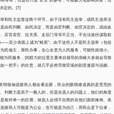
商等等，但这些只是“官主”的参考，可能极大地影响决策，但
定的。[7]
选举和民主监督这两个环节。由于没有民主选举，或民主选举没
不是由民判断、由民决定，而是由官判断、由官决定的，或由血
马、买官卖官、拉关系、走后门等等不正当、不合法途径谋取权
——至少表面上成为“精英”。由于这些人不是民主选举（包括
们为民做主，替民办事，全心全意为人民服务，可能性就很小。
能为民服务，[8]权力的位置主要来自领导的亲睐大多就会导致
（如一把手）的欣赏，就几乎必然导致官场的刻意逢迎与谄媚。
连英明领袖选接班人都会看走眼，民众的眼睛难道真的是雪亮的
力、判断力是高于一般人的，但是在选人的问题上，他们的角度
，是相对单一的目测，候选人会情不自禁的在他们面前掩饰、表
导选接班人可能是为公众，也可能是为自己；而民众是下位者，