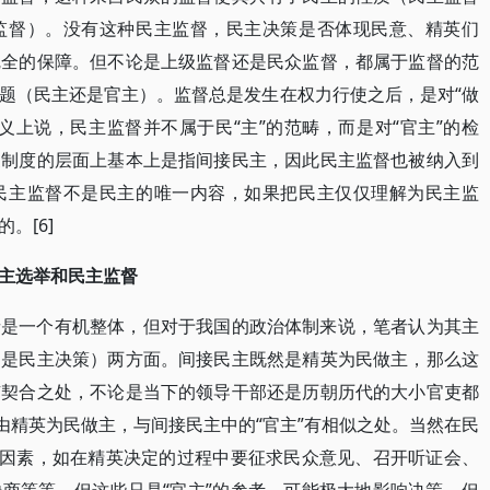
监督）。没有这种民主监督，民主决策是否体现民意、精英们
完全的保障。但不论是上级监督还是民众监督，都属于监督的范
题（民主还是官主）。监督总是发生在权力行使之后，是对“做
义上说，民主监督并不属于民“主”的范畴，而是对“官主”的检
家制度的层面上基本上是指间接民主，因此民主监督也被纳入到
民主监督不是民主的唯一内容，如果把民主仅仅理解为民主监
。[6]
主选举和民主监督
者是一个有机整体，但对于我国的政治体制来说，笔者认为其主
不是民主决策）两方面。间接民主既然是精英为民做主，那么这
有契合之处，不论是当下的领导干部还是历朝历代的大小官吏都
由精英为民做主，与间接民主中的“官主”有相似之处。当然在民
主因素，如在精英决定的过程中要征求民众意见、召开听证会、