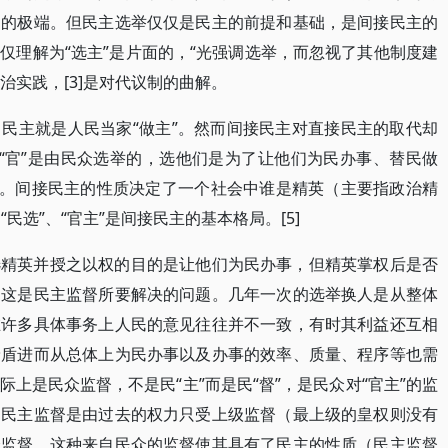
己的极端。但民主选举仅仅是民主的前提和基础，是间接民主的
仅理解为“选主”是片面的，“光强调选举，而忽视了其他制度建
治实践，[3]是对代议制的曲解。
民主就是人民当家“做主”。然而间接民主对直接民主的取代却
个“官”是由民众选举的，选他们是为了让他们为民办事、替民做
意。间接民主的性质决定了一个社会中谁是精英（主要指政治精
民选”、“官主”是间接民主的基本格局。[5]
选精英并授之以权的目的是让他们为民办事，但精英掌权后是否
，这是民主监督所要解决的问题。几年一次的选举换人是从整体
在许多具体事务上人民的意见往往并不一致，有时其利益还互相
矛盾进而从总体上为民办事以及办事的效率、质量、程序等也需
上是民众监督，不是民“主”而是民“督”，是民众对“官主”的监
，民主监督是由过去的权力只受上级监督（最上级的皇权则没有
会监督，这种来自民众的监督使其具有了民主的性质（民主监督