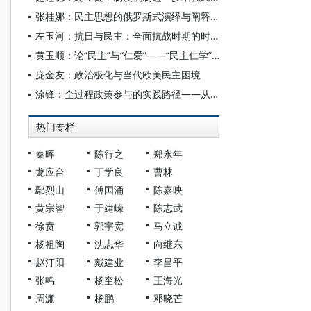
张桂娜：民主思想的俄罗斯式演绎与阐释——以俄罗斯保守自由主义流派为例
左玉河：抗日与民主：全面抗战时期的时代主题及其思想回应
黄玉顺：论“民主”与“仁爱”——“民主仁学”的“体用”问题
庞金友：政治极化与当代欧美民主困境
涂锋：全过程政策参与的实践路径——从接诉即办改革到政协民主监督的新探索
热门专栏
秦晖
陈行之
郑永年
龙应台
丁学良
曹林
鄢烈山
傅国涌
陈嘉映
黄宗智
于建嵘
陈志武
徐贲
郭宇宽
马立诚
杨祖陶
沈志华
向继东
赵汀阳
戴建业
李昌平
张鸣
杨奎松
王海光
周濂
杨鹏
邓晓芒