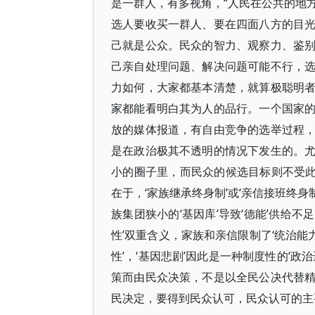
是一群人，有多视角，“人民在公共的地方
选人要收买一群人、要在四面八方的目
己就是公众。民众的智力、观察力、鉴
己亲自处理问题、解决问题可能不行，
力如何，大家都基本清楚，就算极聪明
家都能看明白其为人的品行。一个国家
放的媒体报道，有自由竞争的选举过程
是在政治极其不透明的情况下发生的。
小的圈子里，而民众的候选目标则不受此
在于，‘家族继承终身制’或‘亲信接班终身
族集团狭小的‘基因库’导致‘德能’供给不
性’双重含义，家族和亲信限制了‘统治能
性’，‘基因悲剧’因此是一种制度性的‘政
策而由民众决策，不是以全民公决代替
民决定，要得到民众认可，民众认可的主要