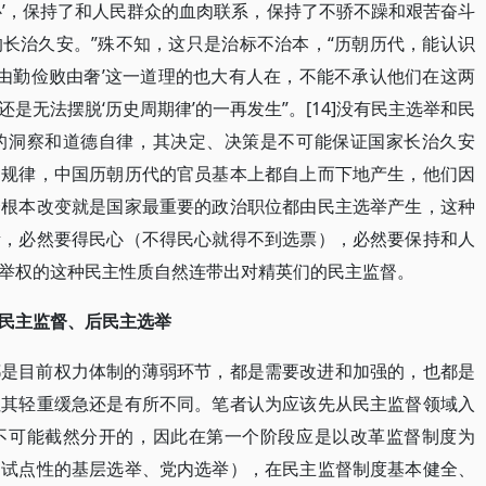
心’，保持了和人民群众的血肉联系，保持了不骄不躁和艰苦奋斗
长治久安。”殊不知，这只是治标不治本，“历朝历代，能认识
成由勤俭败由奢’这一道理的也大有人在，不能不承认他们在这两
是无法摆脱‘历史周期律’的一再发生”。[14]没有民主选举和民
的洞察和道德自律，其决定、决策是不可能保证国家长治久安
的规律，中国历朝历代的官员基本上都自上而下地产生，他们因
个根本改变就是国家最重要的政治职位都由民主选举产生，这种
责，必然要得民心（不得民心就得不到选票），必然要保持和人
举权的这种民主性质自然连带出对精英们的民主监督。
民主监督、后民主选举
都是目前权力体制的薄弱环节，都是需要改进和加强的，也都是
但其轻重缓急还是有所不同。笔者认为应该先从民主监督领域入
不可能截然分开的，因此在第一个阶段应是以改革监督制度为
如试点性的基层选举、党内选举），在民主监督制度基本健全、