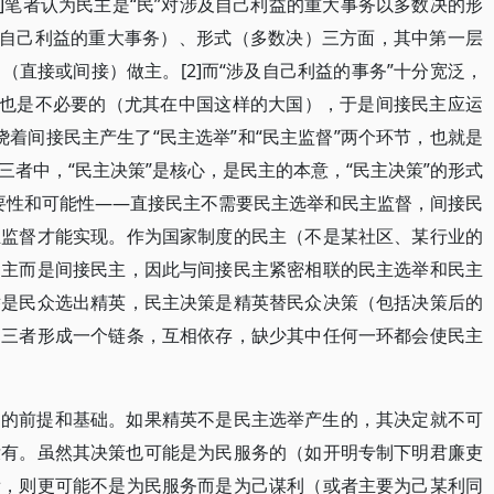
]笔者认为民主是“民”对涉及自己利益的重大事务以多数决的形
及自己利益的重大事务）、形式（多数决）三方面，其中第一层
直接或间接）做主。[2]而“涉及自己利益的事务”十分宽泛，
，也是不必要的（尤其在中国这样的大国），于是间接民主应运
围绕着间接民主产生了“民主选举”和“民主监督”两个环节，也就是
者中，“民主决策”是核心，是民主的本意，“民主决策”的形式
必要性和可能性——直接民主不需要民主选举和民主监督，间接民
主监督才能实现。作为国家制度的民主（不是某社区、某行业的
民主而是间接民主，因此与间接民主紧密相联的民主选举和民主
举是民众选出精英，民主决策是精英替民众决策（包括决策后的
。三者形成一个链条，互相依存，缺少其中任何一环都会使民主
）的前提和基础。如果精英不是民主选举产生的，其决定就不可
没有。虽然其决策也可能是为民服务的（如开明专制下明君廉吏
看，则更可能不是为民服务而是为己谋利（或者主要为己某利同