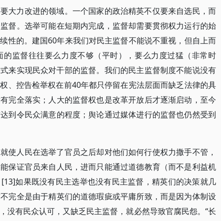
需要大力改进的领域。一个国家的政治精英不仅要来自选民，而
众监督。选举可能在短期内完成，监督却需要贯彻权力运行的始
续性的。建国60年来我们对民主监督不能说不重视，但自上而
面的监督往往要么力度不够（平时），要么力度过猛（非常时
方式来实现民众对干部的监督。我们的民主监督制度不能说没有
权、控告检举权在前40年都只停留在宪法层面而缺乏法律的具
没有完全落实；人大的监督权也是改革开放后才逐渐启动，至今
有达到令民众满意的程度；舆论通过媒体进行的监督也仍然受到
，就使人民在选举了官员之后却对他们如何行使权力撒手不管，
不能保证官员来自人民，进而只能通过道德教育（而不是利益机
[13]如果既没有民主选举也没有民主监督，精英们的决策就几
这不完全是由于精英们的道德瑕疵或平庸所致，而是因为体制设
，没有民众认可，又缺乏民主监督，就必然导致官腐民怨。“长