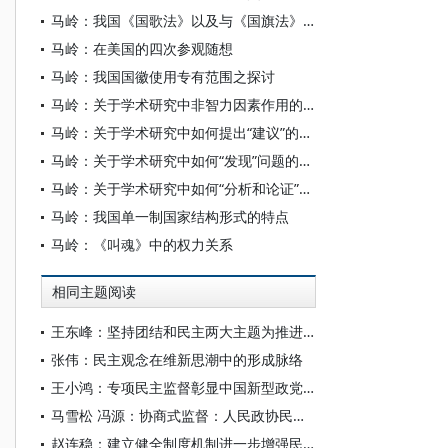
马岭：我国《国歌法》以及与《国旗法》《国徽法》关系的几点思考
马岭：在美国的四次参观随想
马岭：我国国徽使用专有范围之探讨
马岭：关于学术研究中非智力因素作用的一些体会
马岭：关于学术研究中如何提出“建议”的一些体会
马岭：关于学术研究中如何“发现”问题的一些体会
马岭：关于学术研究中如何“分析和论证”问题的一些体会
马岭：我国单一制国家结构形式的特点
马岭：《叫魂》中的权力关系
相同主题阅读
王东峰：坚持团结和民主两大主题为推进中国式现代化广泛凝心聚力
张伟：民主观念在维新思潮中的形成脉络
王小鸿：专项民主监督彰显中国新型政党制度效能
马雪松 冯源：协商式监督：人民政协民主监督的责任逻辑、制度体系与实践路径
赵连稳：建立健全制度机制进一步增强民主监督实效