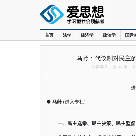
首页
法学
经济学
政治学
国际
马岭：代议制对民主
选择字号：
大
中
小
本文
进
●
马岭
(
进入专栏
)
一、民主选举、民主决策、民主监督