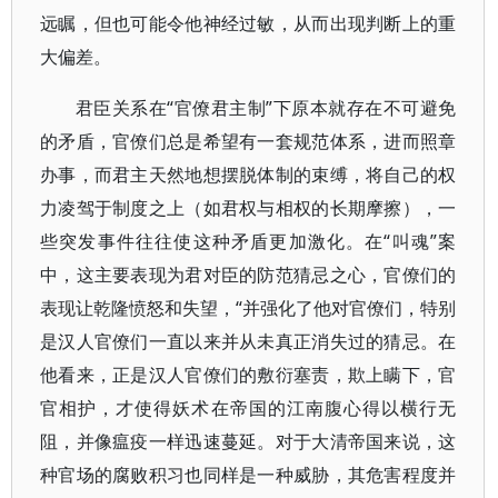
远瞩，但也可能令他神经过敏，从而出现判断上的重
大偏差。
君臣关系在“官僚君主制”下原本就存在不可避免
的矛盾，官僚们总是希望有一套规范体系，进而照章
办事，而君主天然地想摆脱体制的束缚，将自己的权
力凌驾于制度之上（如君权与相权的长期摩擦），一
些突发事件往往使这种矛盾更加激化。在“叫魂”案
中，这主要表现为君对臣的防范猜忌之心，官僚们的
表现让乾隆愤怒和失望，“并强化了他对官僚们，特别
是汉人官僚们一直以来并从未真正消失过的猜忌。在
他看来，正是汉人官僚们的敷衍塞责，欺上瞒下，官
官相护，才使得妖术在帝国的江南腹心得以横行无
阻，并像瘟疫一样迅速蔓延。对于大清帝国来说，这
种官场的腐败积习也同样是一种威胁，其危害程度并