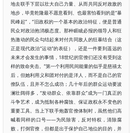
地去联手下层以壮大自己力量、从而共同反对政敌的
地步，毕竟乾隆最不愿意看到、也最害怕看到的是“暴
民峰起”，“旧政权的一个基本的政治特征，便是普通
民众对政治抱消极态度。那种睚眦必报的领导人和狂
热激动的民众勾结起来对付共同敌人的狂暴结合（这
正是现代政治“运动”的表征），还是一件要到遥远的
未来才会发生的事情，18世纪的官僚们还没有受到这
样的致命夹击。”第一个利用民间能量的似乎是慈禧太
后，但她利用义和团对付的是洋人，而不是自己的官
僚队伍，且并不怎么成功；几十年后的群众运动要波
澜壮阔得多，“发动群众、依靠群众”成为一门真正的
斗争艺术，成为抵制各种腐蚀、保证政权永不变色的
重要工具。当上下联手炮轰官僚体制时，虽然他们高
喊着同样的口号——为民除害，反对特权，清除腐
败，打倒官僚，但都是出于保护自己地位的目的，并