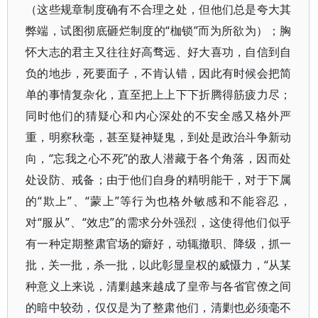
（这些规章制度确有不合理之处，但他们总是夸大其
弊端，试图彻底砸烂制度的“枷锁”而为所欲为）；胸
怀大志的君主又往往好高骛远、好大喜功，自信到自
负的地步，死要面子，不肯认错，因此有时候会把简
单的事情复杂化，直至把上上下下折腾得筋疲力尽；
同时他们的猜疑心和内心深处的不安全感又格外严
重，明察秋毫，甚至疑神疑鬼，到处是政治斗争新动
向，“忘我之心不死”的敌人潜藏于各个角落，因而处
处设防、戒备；由于他们自身的精明能干，对于下属
的“欺上”、“蒙上”等行为也格外敏感和不能容忍，
对“服从”、“效忠”的需求分外强烈，这使得他们似乎
有一种定期整肃官场的癖好，动辄撤职、降级，抓一
批，关一批，杀一批，以此彰显皇权的威慑力，“从某
种意义上来说，清剿越来越成了皇帝与各省官僚之间
的暗中较劲，仅仅是为了整肃他们，清剿也必须毫不