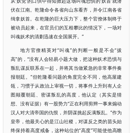
从‘妖党’的口供中得知掀起这场叫魂恐惧的‘妖首’就潜
伏在江南。乾隆命令各省向山东看齐，并令江南各省
缉拿妖首。在乾隆的巨大压力下，整个官僚体制终于
被动员起来，在官员们的互相攀比的情况下，一场对
叫魂妖术的清剿迅速在全国展开。”
地方官僚精英对“叫魂”的判断一般是不会“拔
高”的，“没有人会轻易小题大做，把这种妖术恐惧与
叛乱谋反联系在一起，并将其当做紧急的非常事件奏
报朝廷。”但乾隆看问题的角度完全不同，他高屋建
瓴，习惯于从政治上审视一切，将事件上升到有人企
图颠覆朝廷、密谋叛乱的高度，他认定（其实是猜
想、没有证据）有一股势力“正在利用剪辫一事来煽动
汉人对大清帝国的仇恨，并阴谋挑起反满叛乱。”作为
皇帝，他最关心的是江山社稷，对谋反之类的苗头始
终保持着高度戒备，这种站位的“高度”可能使他高瞻