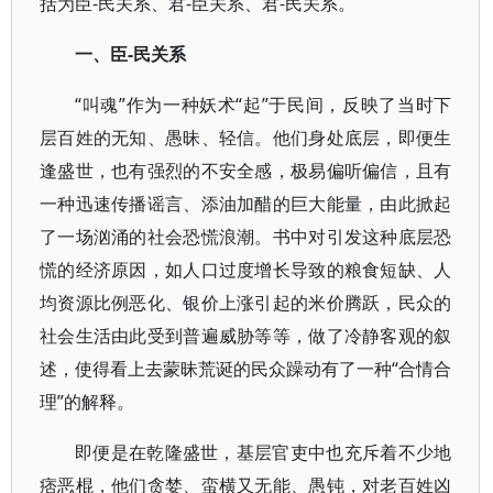
括为臣-民关系、君-臣关系、君-民关系。
一、臣-民关系
“叫魂”作为一种妖术“起”于民间，反映了当时下
层百姓的无知、愚昧、轻信。他们身处底层，即便生
逢盛世，也有强烈的不安全感，极易偏听偏信，且有
一种迅速传播谣言、添油加醋的巨大能量，由此掀起
了一场汹涌的社会恐慌浪潮。书中对引发这种底层恐
慌的经济原因，如人口过度增长导致的粮食短缺、人
均资源比例恶化、银价上涨引起的米价腾跃，民众的
社会生活由此受到普遍威胁等等，做了冷静客观的叙
述，使得看上去蒙昧荒诞的民众躁动有了一种“合情合
理”的解释。
即便是在乾隆盛世，基层官吏中也充斥着不少地
痞恶棍，他们贪婪、蛮横又无能、愚钝，对老百姓凶