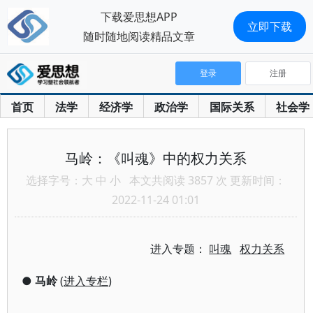
下载爱思想APP
立即下载
随时随地阅读精品文章
登录
注册
首页
法学
经济学
政治学
国际关系
社会学
马岭：《叫魂》中的权力关系
选择字号：
大
中
小
本文共阅读 3857 次 更新时间：
2022-11-24 01:01
进入专题：
叫魂
权力关系
●
马岭
(
进入专栏
)