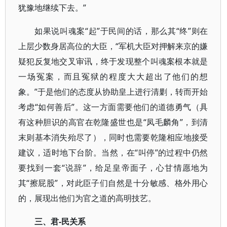
犹豫地继续下去。”
如果说叫魂案“起”于民间的话，那么其“终”则在
上层少数身居高位的大臣，“军机大臣对押解来京的嫌
疑犯反复地交叉审讯，终于发现整个叫魂案根本就是
一场冤案，而且冤狱的程度大大超出了他们的想
象。”于是他们的态度从协助皇上进行清剿，转而开始
考虑“如何善后”。这一方面需要他们的道德勇气（具
有这种胆识的高官在乾隆盛世也是“凤毛麟角”，到清
末则基本消失殆尽了），同时也需要乾隆相应地接受
建议，适时地下台阶。当然，在“叫停”的过程中仍然
要找到一套“说辞”，给足皇帝面子，心甘情愿地为
其“擦屁股”，对此臣子们自然是十分敏感、格外用心
的，展现出他们为官之道的高明技艺。
三、君-民关系