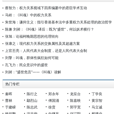
蔡智力：权力关系视域下四库编纂中的君臣学术互动
马岭：《叫魂》中的权力关系
朱世海：谦抑主义：指引香港基本法中多重权力关系处理的政治哲学
陈兼 刘昶：《叫魂》译后：既为“盛世”，何以妖术横行？
张旭：论福柯晚期思想的伦理转向
张康之：现代权力关系的交换属性及其超越方案
上官丕亮：人民代表大会制度，还是人民代表大会制
刘擎：叫魂，群体性疯狂如何可能
孔飞力：民众意识中的盛世
刘昶：“盛世危言”——《叫魂》读解
热门专栏
秦晖
陈行之
郑永年
龙应台
丁学良
曹林
鄢烈山
傅国涌
陈嘉映
黄宗智
于建嵘
陈志武
徐贲
郭宇宽
马立诚
杨祖陶
沈志华
向继东
赵汀阳
戴建业