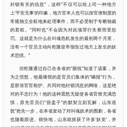
封锁有关的信息”，这样“不仅可以给上司一种地方
上‘平安无事’的印象，地方官本人也可以按官僚制度的
常规独立全权地来处理事件，而不必受制于专断独裁
的君权。”同时也“不会因为对此项罪行失察而受惩
罚。这就是为什么在叫魂危机发生的最初两个月里，
没有一个官员主动向乾隆皇帝报告过地方上发生的妖
术恐惧。”
但乾隆通过自己在各省的“眼线”知道了该案，并
为之愤怒，他最痛恨的是官员们集体的“瞒报”行为，
是那张官官相护、共同对他封锁消息的网络，这是绝
对的不忠行为！他的这种震怒无疑使各省官僚充满恐
惧，原先官员们“捂盖子”的默契立刻瓦解，山东巡
抚“抢先一步，在本省发动了对叫魂妖术的围剿，各省
也随着跟进。很快地，山东就抓获了许多‘妖党’，并