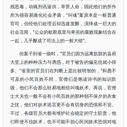
残恶毒，动辄刑讯逼供，草菅人命，因此他们的所作
所为很容易激化社会矛盾，“叫魂”案原本是一桩普通
官司，但经他们处理后却迅速发酵，演绎成一巨大的
社会丑闻，“公众的歇斯底里与卑劣的腐败现象结合在
一起，几乎酿成了司法上的一桩大错”。
但案子到省一级时，“官员们因为远离肮脏的县府
大堂上的种种压力与诱惑，对于被告的偏见也就小得
多。”省里的官员们在判断上是比较明智的，“和愚不
可及的小民百姓不同，官僚们是饱读诗书的知识阶
级，他们不会那么轻易地相信叫魂妖术。再说，官僚
士大夫也一般不会有小民百姓的那种朝不保夕的衣食
之忧，他们对妖术谣言更不会有切身的恐惧和不安。
不过，各级官员大都有维护社会稳定的守土职责，他
们即使不信妖术，也不可能不担心民间妖术恐惧对地