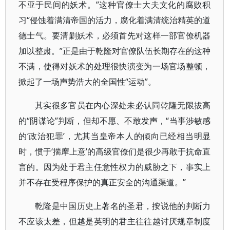
不亚于民间的妖术。”这种官僚士大夫文化的腐败积
习“侵蚀着满清帝国的活力，腐化着满清统治精英的道
德士气。要清剿妖术，必须首先对这样一部官僚机器
加以整肃。”正是由于乾隆对官僚队伍长期存在的这种
不满，使得对妖术的处理很快演变为一场官场整顿，
掀起了一场声势浩大的全国性“运动”。
其实很多官员在内心深处未必认同乾隆无限拔高
的“阴谋论”判断，但却不愿、不敢发声，“当事涉敏感
的‘政治犯罪’，尤其当皇帝本人的倾向已经相当明显
时，惯于‘揣摩上意’的高级官僚们是很少再敢于抗命直
言的。因为处于君主任意性权力的威胁之下，事实上
并不存在受程序保护的真正安全的沟通渠道。”
乾隆是中国历史上著名的圣君，按说他的判断力
不应该太差，但越是英明的君主往往越讨厌规章制度