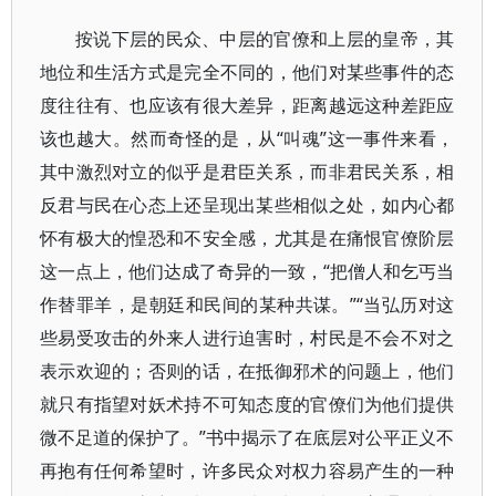
按说下层的民众、中层的官僚和上层的皇帝，其
地位和生活方式是完全不同的，他们对某些事件的态
度往往有、也应该有很大差异，距离越远这种差距应
该也越大。然而奇怪的是，从“叫魂”这一事件来看，
其中激烈对立的似乎是君臣关系，而非君民关系，相
反君与民在心态上还呈现出某些相似之处，如内心都
怀有极大的惶恐和不安全感，尤其是在痛恨官僚阶层
这一点上，他们达成了奇异的一致，“把僧人和乞丐当
作替罪羊，是朝廷和民间的某种共谋。”“当弘历对这
些易受攻击的外来人进行迫害时，村民是不会不对之
表示欢迎的；否则的话，在抵御邪术的问题上，他们
就只有指望对妖术持不可知态度的官僚们为他们提供
微不足道的保护了。”书中揭示了在底层对公平正义不
再抱有任何希望时，许多民众对权力容易产生的一种