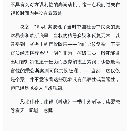
不具有为对方谋利益的高尚动机，这一点我们过去在
很长时间内并没有看清楚。
总之，“叫魂”案展现了当时中国社会中民众的愚
昧易变和歇斯底里，皇权的猜忌多疑和反复无常，以
及受到二者夹击的官僚阶层——他们比较复杂：下层
官员经常横行乡里，胡作非为，省级官员一般能够做
出明智判断但迫于压力而放弃初衷去紧跟，少数最高
官僚的秉公断案则可能力挽狂澜，……当然，这仅仅
是个案，并不意味着这些现象具有代表性或普遍性，
但已经足以令人浮想联翩。
凡此种种，使得《叫魂》一书十分耐读，读罢掩
卷看天，唏嘘，感慨！