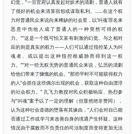
幻觉，“一旦官府认真发起对妖术的清剿，普通人就有
了很好的机会来清算宿怨或谋取私利。……在这个权
力对普通民众来说向来稀缺的社会里，以‘叫魂’罪名来
恶意中伤他人成了普通人的一种突然可得的权
力。”“这是一个既可怕又富有刺激的幻觉。与之相对
应的则是真实的权力——人们可以通过指控某人为叫
魂者、或以提出这种指控相威胁而得到这一权
力。”“对一些无权无势的普通民众来说，弘历的清剿
给他们带来了慷慨的机会。”那些平时不可能获得权力
的人“会抓住这些偶尔出现的机会，获取这种自由漂浮
的社会权力。” 孔飞力教授对民众积极响应、热烈参
与“叫魂”案予以了一定的理解（但显然绝非赞同），
认为这种社会道德的堕落有其缘由，“人们会对自己能
否通过工作或学习来改善自身的境遇产生怀疑。这种
情况由于腐败而不负责任的司法制度而变得更加无法