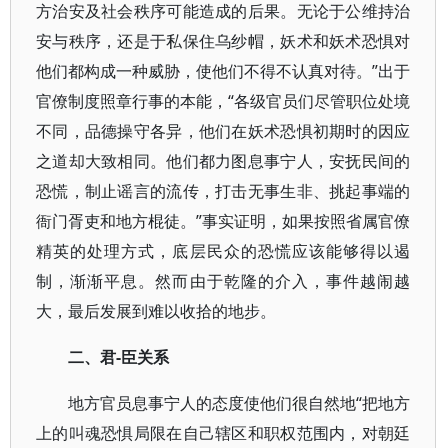
方治安及社会秩序可能造成的后果。无论于公维持治
安与秩序，还是于私保住乌纱帽，妖术和妖术恐惧对
他们都构成一种威胁，使他们不得不认真对待。”出于
官僚制度照章行事的本能，“各级官员们尽管职位处境
不同，品德操守各异，他们在妖术恐惧初期时的因应
之道却大致相同。他们都力图息事宁人，安抚民间的
恐慌，制止谣言的流传，打击无事生非、挑起事端的
衙门胥吏和地方棍徒。”事实证明，如果按照省属官僚
精英的处理方式，底层民众的恐慌应该能够得以遏
制，渐渐平息。然而由于乾隆的介入，事件越闹越
大，最后发展到难以收拾的地步。
二、君-臣关系
地方官员息事宁人的态度使他们很自然地“把地方
上的叫魂恐惧局限在自己辖区和职权范围内，对朝廷