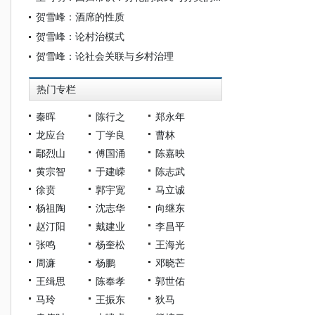
贺雪峰：酒席的性质
贺雪峰：论村治模式
贺雪峰：论社会关联与乡村治理
热门专栏
秦晖
陈行之
郑永年
龙应台
丁学良
曹林
鄢烈山
傅国涌
陈嘉映
黄宗智
于建嵘
陈志武
徐贲
郭宇宽
马立诚
杨祖陶
沈志华
向继东
赵汀阳
戴建业
李昌平
张鸣
杨奎松
王海光
周濂
杨鹏
邓晓芒
王缉思
陈奉孝
郭世佑
马玲
王振东
狄马