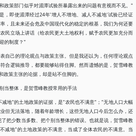
和政策部门似乎对湄潭试验所暴露出来的问题有意视而不见。"
是，即使湄潭经过24年'增人不增地、减人不减地'试验已经证
效率，且未来还会危及中国现代化的稳定的根基，我们为何还要
在农民立场上讲话（给农民更大土地权利，赋予农民更加充分而
迎的制度？"
发表自己的理论观点与政策主张。但是我还以为，任何理论观点
要符合逻辑推导，都要能够站得住脚。然而遗憾的是，贺雪峰教
点和政策主张的论据，却是站不住脚的。
别当整体，是贺雪峰教授常用的手法
减地"的土地政策的证据，是"农民也不满意"；"无地人口大幅
就业但无法落地，随着年龄增长，这些无地人口今后怎么办，还
犯了把少数当多数、把个别当整体的错误。也就是说，贺雪峰教
人不减地"的土地政策的不满意，当成了全体农民的不满意。当