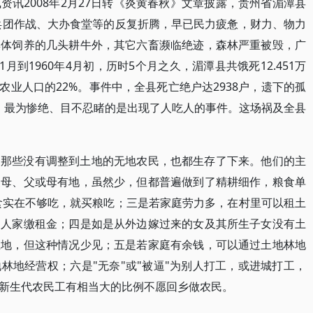
讯2008年2月27日转《炎黄春秋》文章披露，贵州省湄潭县
大兵团作战、大办食堂等的反复折腾，早已民力疲惫，财力、物力
集体饲养的几头耕牛外，其它六畜濒临绝迹，森林严重被毁，广
月到1960年4月初，历时5个月之久，湄潭县共饿死12.451万
农业人口的22%。事件中，全县死亡绝户达2938户，遗下的孤
7人。最为惨绝、目不忍睹的是出现了人吃人的事件。这场祸及全县
中那些没有调整到土地的无地农民，也都生存了下来。他们的主
父母、父或母有地，虽然少，但都普遍做到了精耕细作，粮食单
食实在不够吃，就买粮吃；三是若家庭劳力多，在村里可以租土
向人家缴租金；四是如是从外边嫁过来的女及其所生子女没有土
土地，但这种情况少见；五是若家庭有余钱，可以通过土地林地
林地经营权；六是"无奈"或"被逼"为别人打工，或进城打工，
新生代农民工有相当大的比例不愿回乡做农民。