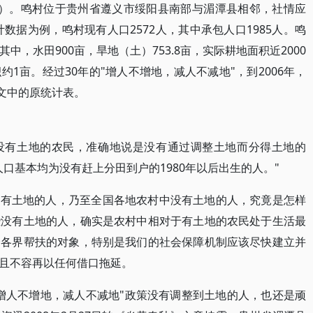
3:41:15）。鸣村位于贵州省遵义市绥阳县南部与湄潭县相邻，社情应
计数据为例，鸣村现有人口2572人，其中承包人口1985人。鸣
其中，水田900亩，旱地（土）753.8亩，实际耕地面积近2000
1亩。经过30年的"增人不增地，减人不减地"，到2006年，
刘文中的原统计表。
没有土地的农民，准确地说是没有通过调整土地而分得土地的
口基本均为没有赶上分田到户的1980年以后出生的人。"
生的没有土地的人，乃至全国各地农村中没有土地的人，究竟是怎样
些没有土地的人，确实是农村中相对于有土地的农民处于生活最
会各界帮扶的对象，特别是我们的社会保障机制应该尽快建立并
且不容再以任何借口拖延。
增人不增地，减人不减地"政策没有调整到土地的人，也还是顽