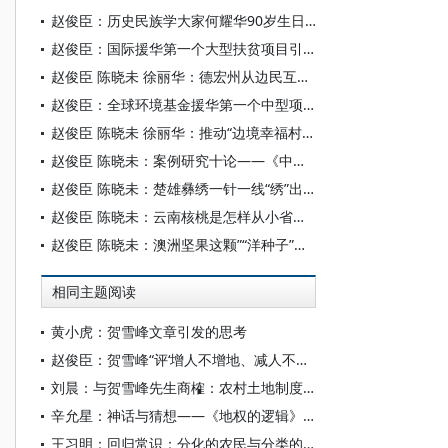
赵俊臣：历史民族学大家何耀华90岁生日祝寿词
赵俊臣：国际援华第一个大型扶贫项目引进并本土化的10个农村发展学理论观点——中国农村发展学的云南样本研究的案例之十九
赵俊臣 陈晓未 徐丽华：德宏州从边民互市到境外合作开发带动边民增收——中国农村发展学云南样本案例之十八
赵俊臣：全球环境基金援华第一个中型项目的三个创新试验——中国农村发展学云南样本案例研究之十七
赵俊臣 陈晓未 徐丽华：推动“边境幸福村”向“现代化幸福村”迭代升级——中国农村发展学云南样本的案例研究之十五
赵俊臣 陈晓未：案例研究十论——《中国农村发展学云南样本的案例研究选集》代自序
赵俊臣 陈晓未：楚雄彝绣一针一线“绣”出富民大产业——中国农村发展学云南样本的案例研究之十四
赵俊臣 陈晓未：云南核桃是怎样从小省迈进大省再到强省的？——中国农村发展学云南样本研究的案例之八
赵俊臣 陈晓未：澳洲坚果这颗”“洋种子”是怎样变成云南“王牌”“土特产”的？——中国农村发展学云南样本研究的案例之七
相同主题阅读
黄小虎：贺雪峰文章引发的思考
赵俊臣：贺雪峰“评‘增人不增地、减人不减地’”的论据错在哪？
刘晨：与贺雪峰先生商榷：农村土地制度不改变何以藏富于民？
辛允星：神话与猜想——《地权的逻辑》读后之所思
王习明：回归常识：分化的农民与分类的农地