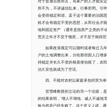
对于普通百姓而言，有家产的人才能安
所不为，不讲诚信乱来，行事邪罔。引
会变得稳定和谐。孟子这个重要的治国
姓才会有稳定不变的思想，从而社会才
地和固定资产 （通常是指房产之类的不
荒灾之年才不至于饿死，才不至于闹得官
如果政策规定可以随时或者每过几
户的土地调整出来，分给那些因人口增
持稳定并长久不变的根基便动摇了，农
治久安也就成为了空话。
四、不能对农村以家庭承包经营为单
贺雪峰教授的立论的另一个论据，是"
的结果表明，'增人不增地、减人不减地
验当然是已经失败了。这个意义上讲，通