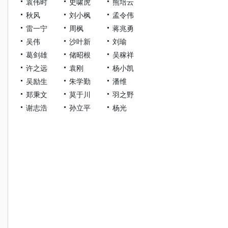
袁伟时
史啸虎
熊培云
秋风
刘小枫
孟令伟
雷一宁
周枫
蒋兆勇
吴伟
沙叶新
刘瑜
葛剑雄
储昭根
吴稼祥
许之远
袁刚
杨小凯
吴励生
朱学勤
潘维
郑秉文
莫于川
羽之野
谢志浩
孙立平
杨光