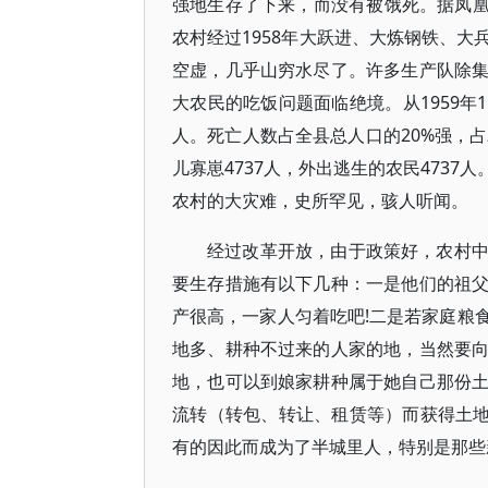
强地生存了下来，而没有被饿死。据凤凰资
农村经过1958年大跃进、大炼钢铁、
空虚，几乎山穷水尽了。许多生产队除
大农民的吃饭问题面临绝境。从1959年11
人。死亡人数占全县总人口的20%强，占
儿寡崽4737人，外出逃生的农民473
农村的大灾难，史所罕见，骇人听闻。
经过改革开放，由于政策好，农村
要生存措施有以下几种：一是他们的祖
产很高，一家人匀着吃吧!二是若家庭粮
地多、耕种不过来的人家的地，当然要
地，也可以到娘家耕种属于她自己那份
流转（转包、转让、租赁等）而获得土地
有的因此而成为了半城里人，特别是那些