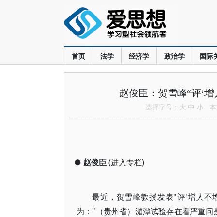
首页
法学
经济学
政治学
国际
赵俊臣：贺雪峰“评‘
选择字号：
大
中
小
本文
●
赵俊臣
(
进入专栏
)
最近，贺雪峰教授发表"评'增人不增地
为："（贵州省）湄潭试验存在着严重问