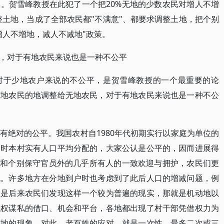
。贺雪峰教授在此犯了一个把20%无地的少数农民对增人不增
整土地，当成了全部农民都"不满意"、都要求调整土地，把个别
增人不增地，减人不减地"政策。
，对于有地农民来说也是一种不公平
策对于少地农户来说的不公平，是贺雪峰教授的一个最重要的论
有地农民的地调整给无地农民，对于有地农民来说也是一种不公
有绝对的公平。我国农村自1980年代初期实行以家庭为单位的
当时本村实有人口平均分配的，大家公认是公平的，因而进展得
派和个别保守官员外的几乎所有人的一致欢迎与拥护，农民们更
悦。许多地方在分地到户时也考虑到了此后人口的增减问题，例
但是后来农民们发现这样一个较为普遍的现实，那就是机动地以
以权谋私的借口、机会和平台，各地都出现了村干部凭借权力为
近地的现象。对此，老百姓的应对，就是一次性、最多二次或三