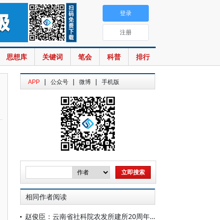
登录
注册
思想库
关键词
笔会
科普
排行
|
|
|
APP
公众号
微博
手机版
相同作者阅读
赵俊臣：云南省社科院农发所建所20周年贺词