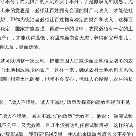
定守本分；而无恒产的人则难安于本分，于是做事无所顾忌，无
申出来的意思是，必须让百姓拥有合理的财产与收入，才能使社
思想，即作为统治者必须让百姓拥有稳定的财产和收入，这样百
能稳定，国家才能富强。再进一步的引申，农民必须有一定的土
动产），才能获得温饱，有温饱而衣食无虑，养得起父母妻儿，
逼民反，挺而走险。
年就可以调整一次土地，把那些因人口减少而土地相应增多的农
多而土地相应减少的农户，这样一来，确保农村土地承包关系保
民随时想着土地调整，也就不会安心，也就人心惶惶，农村的长
位、"增人不增地、减人不减地"政策发挥着的高效率视而不见
增人不增地、减人不减地"的政策"无效率"。他说："湄潭试验
'既不公平，又无效率，且几乎没有达到任何试验目标，这样的试
过湄潭试验，我们要深刻反思，并以此来慎重考虑'长久不变'的