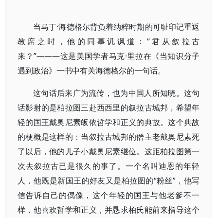
当马丁·海德格尔背负着纳粹时期的可耻印记重返
教席之时，他的同事讥讽道：“君从叙拉古
来？”———这是美国学者马克·里拉在《当知识分子
遇到政治》一书中有关海德格尔的一句话。
这句话后来广为流传，也为中国人所知晓。这句
话影射的是柏拉图三赴西西里的叙拉古城邦，希望年
轻的国王戴奥尼素皈依哲学和正义的典故。这个典故
的梗概是这样的：当叙拉古城邦的僭主老戴奥尼素死
了以后，他的儿子小戴奥尼素继位。这距柏拉图第一
次去叙拉古已是很久的事了。一个名叫迪恩的年轻
人，他既是新国王的好友又是柏拉图的“粉丝”，他写
信告诉自己的偶像，这个年轻的国王与他老爹不一
样，他喜欢哲学和正义，并恳求柏氏能前来指导这个