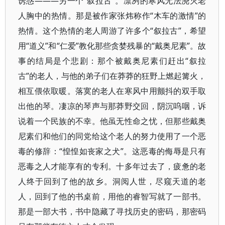
诱惑———另一个“叙拉古”。凛冽的寒风无法浇灭老
人胸中的热情。那是被作家张炜称作“木车的激情”的
热情。这个热情的老人周游了许多个“叙拉古”，希望
用“道义”和“仁爱”教化那些贪婪残暴的“戴奥尼素”。故
事的结局是个悲剧：那个被戴奥尼素们赶出“叙拉
古”的老人，与他的弟子们在莽莽的狂野上燃起篝火，
相互偎依取暖。落寞的老人在寒风中用颤抖的双手取
出他的琴。凄凉的琴声与那莽野交回，阴沉呜咽，诉
说着一个民族的不幸。他虽无性命之忧，但那些戴奥
尼素们和他们的同党给这个老人的努力使用了一个恶
毒的修辞：“惶惶如丧家之犬”。这恶毒的侮辱是只有
恶毒之人才能享有的专利。十多年过去了，疲惫的老
人终于回到了他的故乡。洞阅人世，尽窥天道的老
人，回到了他的书桌前，用他的睿智写就了一部书。
那是一部大书，书中隐藏了寻找历史的密码，那密码