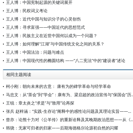
王人博：中国宪制起源的关键词展开
王人博：民权词义考论
王人博：近代中国与知识分子的心灵创伤
王人博：寻求富强——中国近代的思想范式
王人博：民族主义在近世中国何以成为一个问题？
王人博：如何理解“江湖”与中国传统文化之间的关系？
王人博：中国法治：问题与难点
王人博：中国现代性的椭圆结构 ——“八二宪法”中的“建设者”述论
相同主题阅读
柯小刚：朝向未来的古意： 康有为的碑学革命与经学革命
马忠文：从“茶会”到“学会”：康有为、梁
王锐：章太炎之“求是”与“致用”论再探
张兵 赵梓涵：“实践-生存论”阐释中的感性论问题及其理论实旨——马克思存在论的海德格尔式诠释再检视
曾亦：论熊十力对《公羊传》的重新诠释及其晚期政治思想——从
韩骁：无家可归者的归家——后期海德格尔论源初自然的闪耀