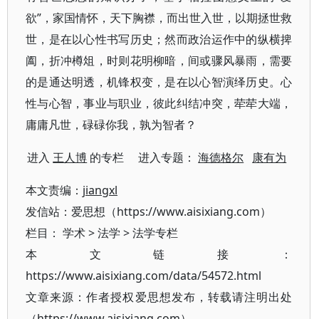
欲”，家国情怀，天下胸襟，而出世入世，以期拯世救
世，是在以心性书写历史；然而政治运作中的纵横捭
阖，折冲樽俎，时则花明柳暗，间或骤风暴雨，需要
的是通达明透，机锋权变，是在以心智演绎历史。心
性与心智，事业与职业，彼此纠结冲突，荦荦大端，
庸庸凡世，碌碌你我，孰为智者？
进入
王人博
的专栏 进入专题：
海德格尔
康有为
本文责编：
jiangxl
发信站：爱思想（https://www.aisixiang.com）
栏目：
学术
>
法学
>
法学专栏
本文链接：
https://www.aisixiang.com/data/54572.html
文章来源：作者授权爱思想发布，转载请注明出处
（https://www.aisixiang.com）。