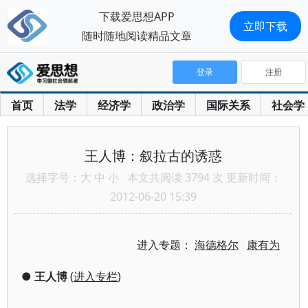
下载爱思想APP
立即下载
随时随地阅读精品文章
登录
注册
首页
法学
经济学
政治学
国际关系
社会学
王人博：叙拉古的诱惑
选择字号：
大
中
小
本文共阅读 3794 次 更新时间：
2012-06-20 15:39
进入专题：
海德格尔
康有为
●
王人博
(
进入专栏
)