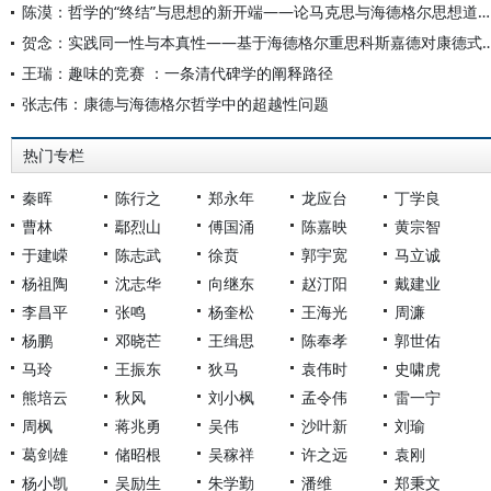
陈漠：哲学的“终结”与思想的新开端——论马克思与海德格尔思想道路的共同基点及差异
贺念：实践同一性与本真性——基于海德格尔重思科斯嘉德对康德
王瑞：趣味的竞赛 ：一条清代碑学的阐释路径
张志伟：康德与海德格尔哲学中的超越性问题
热门专栏
秦晖
陈行之
郑永年
龙应台
丁学良
曹林
鄢烈山
傅国涌
陈嘉映
黄宗智
于建嵘
陈志武
徐贲
郭宇宽
马立诚
杨祖陶
沈志华
向继东
赵汀阳
戴建业
李昌平
张鸣
杨奎松
王海光
周濂
杨鹏
邓晓芒
王缉思
陈奉孝
郭世佑
马玲
王振东
狄马
袁伟时
史啸虎
熊培云
秋风
刘小枫
孟令伟
雷一宁
周枫
蒋兆勇
吴伟
沙叶新
刘瑜
葛剑雄
储昭根
吴稼祥
许之远
袁刚
杨小凯
吴励生
朱学勤
潘维
郑秉文