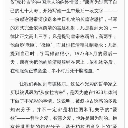
仪“叙拉古”的中国老人的临终情景：“康有为过完了自
己的七十大寿，开始写他一生中最后一段文字———
一份感谢逊帝溥仪送来生日礼物的长篇谢恩折，书写
的方式完全依照前清的宫廷礼制，凡是提到天的，一
律比正文高出三字；凡是提到皇帝称谓的，高两字；
他自称‘老臣’、‘微臣’，而且也按清朝礼制要求；凡是
提到自己时，字写得都很小。1927年5月的最后一
天，康有为把他的前清朝服铺在床上，依礼沐浴后，
在朝服旁正襟危坐，半小时后死于脑溢血。”
让我们再回到海德格尔。这位不光彩的哲学家之
所以被讥讽为“从叙拉古来”，是因为他在1933年体制
下做了不光彩的事情。这说明，被叙拉古诱惑的多数
知识分子，并不一定都是柏拉图和孔夫子的“爱
欲”———哲学之爱，智慧之爱，也许是因为别的。抱
有普世思想的知识分子，基于柏拉图意义上的“爱