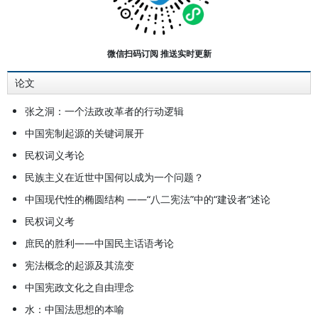
大学学报》主编。2002年调入中国
政法大学任教。主要著作有：《法治
论》（与程燎原合作）、《宪政文化
微信扫码订阅 推送实时更新
与近代中国》、《中国近代宪政思
论文
潮》、《宪政的中国之道》、《桃李
江湖》等。主要研究领域：宪政理论
张之洞：一个法政改革者的行动逻辑
和宪政史。
中国宪制起源的关键词展开
民权词义考论
民族主义在近世中国何以成为一个问题？
中国现代性的椭圆结构 ——“八二宪法”中的“建设者”述论
民权词义考
庶民的胜利——中国民主话语考论
宪法概念的起源及其流变
中国宪政文化之自由理念
水：中国法思想的本喻