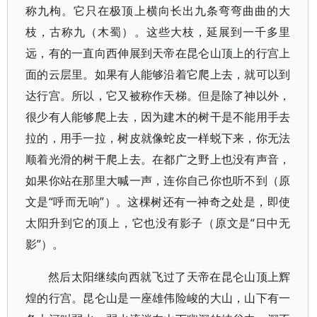
称九枸。它只在极顶上横向长出九条弯弯曲曲的大
枝，古称九（木蜀）。这些大枝，延展到一千多里
远，有的一直向西伸展到天帝在昆仑山顶上的行宫上
面的云层里。如果有人能够沿着它爬上去，就可以到
达行宫。所以，它又被称作天梯。但是除了神以外，
很少有人能够爬上去，因为建木的树干是不能用手去
拉的，用手一拉，树皮就像蛇皮一样蜕下来，你无法
顺着光滑的树干爬上去。在都广之野上也没有声音，
如果你站在那里大喊一声，连你自己你也听不到（原
文是“呼而无响”）。这棵树还有一神奇之处是，即使
太阳升到它的顶上，它也没有影子（原文是“日中无
影”）。
然后太阳继续向西就飞过了天帝在昆仑山顶上辉
煌的行宫。昆仑山是一座雄伟险峻的大山，山下有一