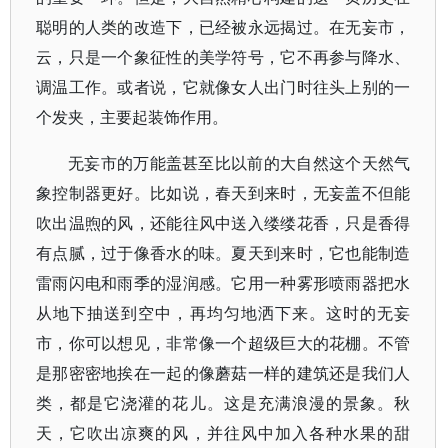
聪明的人类的改造下，已经被永远揭过。在无妄市，
云，只是一个象征性的美学符号，它不再参与降水、
调温工作。或者说，它就像女人出门时往头上别的一
个发夹，主要起装饰作用。
无妄市的万能盖甚至比以前的大自然这个天然气
象控制器更好。比如说，春天到来时，无妄盖不但能
吹出温煦的风，还能往风中送入缕缕花香，只是香得
有点腻，过于像香水的味。夏天到来时，它也能制造
雷雨闪电和雨季的湿润感。它用一种雾形喷雨器把水
从地下抽送到空中，再均匀地洒下来。这时的无妄
市，你可以想见，非常像一个超级巨大的花棚。不管
是那密密地挨在一起的像蘑菇一样的建筑还是我们人
类，都是它浇灌的花儿。这是充满浪漫的景象。秋
天，它吹出凉爽的风，并往风中加入各种水果的甜