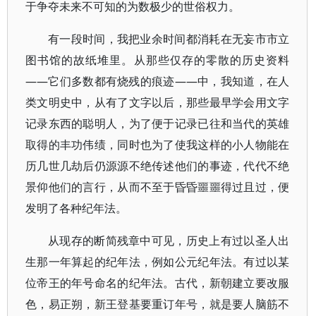
于争夺未来不可知的为数极少的世俗权力。
有一段时间，我把业余时间都消耗在无妄市市立
图书馆的故纸堆里。从那些仅存的零散的历史资料
——它们多数都有烧残的痕迹——中，我知道，在人
类文明史中，从有了文字以后，那些最早学会用文字
记录东西的聪明人，为了便于记录已往和当代的英雄
取得的丰功伟绩，同时也为了使我这样的小人物能在
历几世几劫后仍源源不绝传述他们的事迹，代代不绝
景仰他们的言行，从而不至于昏昏噩噩得过且过，便
发明了各种纪年法。
从现存的断简残章中可见，历史上有过以圣人出
生那一年算起的纪年法，例如公元纪年法。有过以某
位帝王的年号命名的纪年法。古代，新朝建立要改服
色，易正朔，新王登基要重订年号，就是要人脑筋不