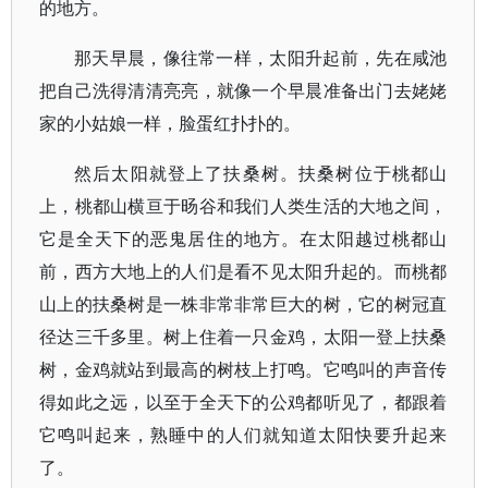
的地方。
那天早晨，像往常一样，太阳升起前，先在咸池
把自己洗得清清亮亮，就像一个早晨准备出门去姥姥
家的小姑娘一样，脸蛋红扑扑的。
然后太阳就登上了扶桑树。扶桑树位于桃都山
上，桃都山横亘于旸谷和我们人类生活的大地之间，
它是全天下的恶鬼居住的地方。在太阳越过桃都山
前，西方大地上的人们是看不见太阳升起的。而桃都
山上的扶桑树是一株非常非常巨大的树，它的树冠直
径达三千多里。树上住着一只金鸡，太阳一登上扶桑
树，金鸡就站到最高的树枝上打鸣。它鸣叫的声音传
得如此之远，以至于全天下的公鸡都听见了，都跟着
它鸣叫起来，熟睡中的人们就知道太阳快要升起来
了。