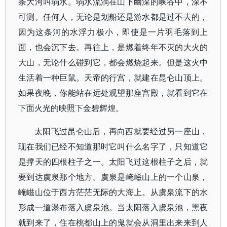
条大河叫弱水。弱水流淌在山下幽深的峡谷中，深不
可测。任何人，无论是划船还是游水都是过不去的，
因为这条河的水浮力极小，即使是一片羽毛落到上
面，也会沉下去。再往上，是燃着终年不灭的大火的
大山，无论什么碰到它，都会燃烧起来。但是这火中
生活着一种巨鼠。天帝的行宫，就建在昆仑山顶上。
如果夜晚，你能站在远处观望那座宫殿，就看到它在
下面火光的映照下金碧辉煌。
太阳飞过昆仑山后，再向西就要经过另一座山，
现在我们已经不知道那时它叫什么名字了，只知道它
是撑天的四根柱子之一。太阳飞过这根柱子之后，就
要到达虞泉那个地方。虞泉是崦嵫山上的一个山泉，
崦嵫山位于西方茫茫无际的大海上。从虞泉流下的水
形成一道瀑布落入虞泉池。当太阳落入虞泉池，黑夜
就到来了，住在桃都山上的鬼就会从洞里出来来到人