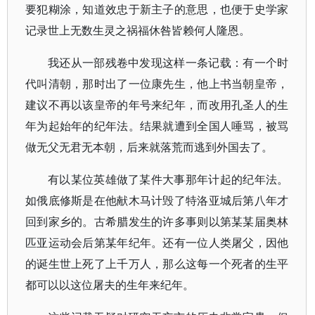
要犯糊涂，知道效忠于新主子的意思，也便于史学家
记录世上无数生灵之祸福休咎皆赖何人隆恩。
我还从一部残卷中发现这样一条记载：有一个时
代叫清朝，那时出了一位康先生，他上书当朝皇帝，
建议不再以该皇帝的年号来纪年，而改用孔圣人的生
年为起始年的纪年法。结果就遭到全国人唾骂，被骂
做无父无君无本朝，后来就落荒而逃到外国去了。
有以某位英雄做了某件大事那年计起的纪年法。
如俄底修斯是在他献木马计毁了特洛亚城后第八年才
回到家乡的。古希腊发生的许多事则以第某某届奥林
匹亚运动会后第某年纪年。还有一位人类屠父，因他
的诞生世上死了上千万人，那么这每一个死者的生平
都可以以这位屠夫的生年来纪年。