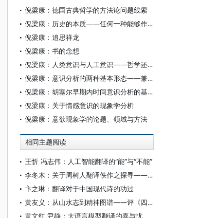
倪梁康：德国古典哲学的方法论问题线索
倪梁康：历史的本质——任何一种能够作为严格科学出现的未来历史现象学导引
倪梁康：追思祥龙
倪梁康：书的念想
倪梁康：人类意识与人工意识——哲学还能说些什么？
倪梁康：意识分析的两种基本形态——兼论通向超越论—发生现象学的莱布尼茨道路
倪梁康：胡塞尔早期内时间意识分析的基本进路
倪梁康：关于情感意识的现象学分析
倪梁康：意欲现象学的论题、领域与方法
相同主题阅读
王忻 冯志伟：人工智能翻译的“能”与“不能”
李冬木：关于周树人翻译佚作之探寻——以《北极探险记》和《物理新诠》为中心
卞之琳：翻译对于中国现代诗的功过
黄友义：从山水志到精神图谱——评《四明雅韵》
黄文红 尹静：大语言模型翻译的喜与忧