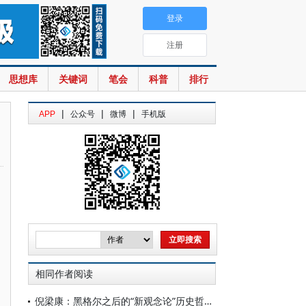
登录
注册
思想库
关键词
笔会
科普
排行
|
|
|
APP
公众号
微博
手机版
相同作者阅读
倪梁康：黑格尔之后的“新观念论”历史哲学：新黑格尔主义