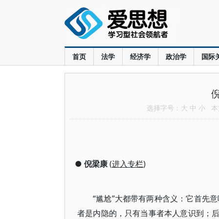
首页
法学
经济学
政治学
国际
选择字号：
大
中
小
本文
●
倪梁康
(
进入专栏
)
“尴尬”大都带有两种含义：它首先
者是内隐的，只有当事者本人意识到；