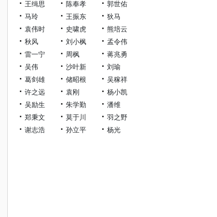
王缉思
陈奉孝
郭世佑
马玲
王振东
狄马
袁伟时
史啸虎
熊培云
秋风
刘小枫
孟令伟
雷一宁
周枫
蒋兆勇
吴伟
沙叶新
刘瑜
葛剑雄
储昭根
吴稼祥
许之远
袁刚
杨小凯
吴励生
朱学勤
潘维
郑秉文
莫于川
羽之野
谢志浩
孙立平
杨光