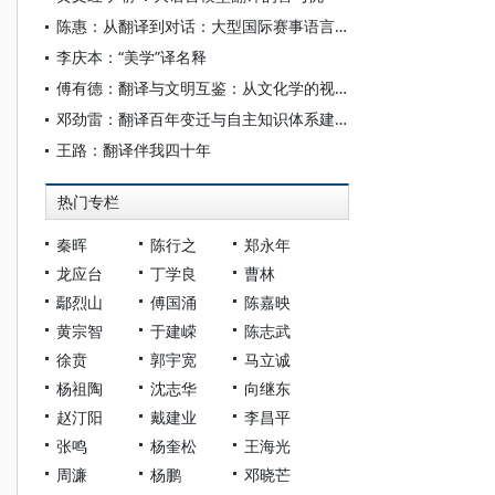
陈惠：从翻译到对话：大型国际赛事语言服务的转型
李庆本：“美学”译名释
傅有德：翻译与文明互鉴：从文化学的视角看
邓劲雷：翻译百年变迁与自主知识体系建构
王路：翻译伴我四十年
热门专栏
秦晖
陈行之
郑永年
龙应台
丁学良
曹林
鄢烈山
傅国涌
陈嘉映
黄宗智
于建嵘
陈志武
徐贲
郭宇宽
马立诚
杨祖陶
沈志华
向继东
赵汀阳
戴建业
李昌平
张鸣
杨奎松
王海光
周濂
杨鹏
邓晓芒