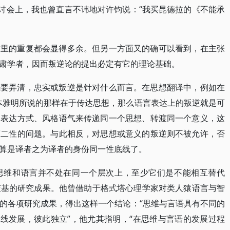
研讨会上，我也曾直言不讳地对许钧说：“我买昆德拉的《不能承
这里的重复都会显得多余。但另一方面又的确可以看到，在主张
肃学者，因而叛逆论的提出必定有它的理论基础。
先要弄清，忠实或叛逆是针对什么而言。在思想翻译中，例如在
 本雅明所说的那样在于传达思想，那么语言表达上的叛逆就是可
、表达方式、风格语气来传递同一个思想、转渡同一个意义，这
第二性的问题。与此相反，对思想或意义的叛逆则不被允许，否
算是译者之为译者的身份同一性底线了。
思维和语言并不处在同一个层次上，至少它们是不能相互替代
维果茨基的研究成果。他曾借助于格式塔心理学家对类人猿语言与智
的各项研究成果，得出这样一个结论：“思维与言语具有不同的
路线发展，彼此独立”，他尤其指明，“在思维与言语的发展过程