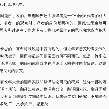
和翻译理论中。
同问题所引发的。当翻译界还主张译者是一个伺候原作者的仆人
、读者）的观点时，译者的身份是明确的，因此也无尴尬可
的思考和讨论中：作为译者，我们对原作者的思想究竟应当抱忠
须长思的，甚至可以说是不言而喻的。但近年来忠实论者受到的
于时代变了，因而突显的问题层面有所不同而已。但是，许多在
翻译理论家，的确都或多或少在理论上认同并转向背叛论。这是
感受到的事实。
没有长年大量的翻译实践和翻译理论研究的积累，这样一部论著
翻译本质论、翻译过程论、翻译意义论、翻译因素论、翻译矛盾
但没有见到他提出过翻译类型论。我未做过专门研究，不知是否
术类;二、文学类;三、思想类。