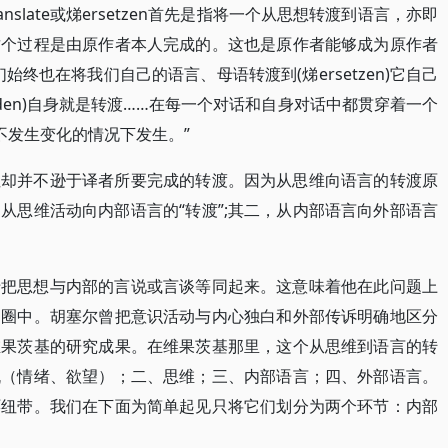
nslate或焍ersetzen首先是指将一个从思想转渡到语言，亦即
这个过程是由原作者本人完成的。这也是原作者能够成为原作者
终也在将我们自己的语言、母语转渡到(焍ersetzen)它自己
(Reden)自身就是转渡……在每一个对话和自身对话中都贯穿着一个
不发生变化的情况下发生。”
性却并不逊于译者所要完成的转渡。因为从思维向语言的转渡原
从思维活动向内部语言的“转渡”;其二，从内部语言向外部语言
于把思想与内部的言说或言谈等同起来。这意味着他在此问题上
响圈中。胡塞尔曾把意识活动与内心独白和外部传诉明确地区分
维果茨基的研究成果。在维果茨基那里，这个从思维到语言的转
机（情绪、欲望）；二、思维；三、内部语言；四、外部语言。
环纽带。我们在下面为简单起见只将它们划分为两个环节：内部