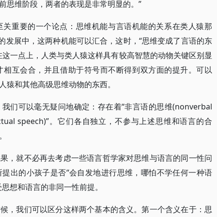
前思维阶段，两者的表现是非常明显的。”
至关重要的一个论点：思维机能与言语机能的关系在类人猿那
理的发展中，这两种机能可以汇合，这时，“思维变成了言语的东
在这一点上，人类与类人猿这样具有较高智慧的动物关键区别显
才相互会合，并且借助于符号而不断得到双方面的提升。可以
人猿和其他高级思维动物的东西。
们可以毫无疑问地确定：存在着“非言语的思维(nonverbal
ellectual speech)”。它们各自独立，不参与上述思维和语言的合
。
成果，就不必再去考虑一些语言哲学家对思维与语言的同一性问
所提出的小孩子是否“会自发地进行思维，哪怕不学任何一种语
受思想和语言的非同一性前提。
时候，我们可以区分这样两个基本的含义。第一个含义在于：思