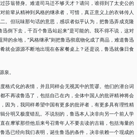
见过莎翁替身。难道司马迁不够天才？请问，谁得到了太史公的
上对前辈从精神到风格的继承者，可惜，真正意义上的衣钵传人
无二。但玩味那句话的意思，感叹者似乎认为，把鲁迅弄成克隆
鲁迅倒下去，千百个鲁迅站起来”是可能的。我不得不说，这对
逞辩的余地，“风格继承”则把鲁迅彻底物化成了商品，难道鲁迅
菜肴就会源源不断地出现在各家餐桌上？还是说，鲁迅就像日食
源泉。
高度格式化的表情，并且同样会无视其中的荒谬。他们的潜台词
家都不再读鲁迅了，包括自己在内，全体中国人的批评精神将会
处，因为，我同样希望中国有更多的批评者，有更多具有理性精
逻辑分明又极度错乱。不说别的，鲁迅本人决非向另一个前人学
一直在摩挲那些他后来号召青年人不要去读的古籍，包括海量的
，鲁迅已经向我们表明，诞生鲁迅的条件，决非依赖一个现成的