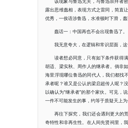
该现象与鲁迅无关，与鲁迅崇拜者
露出思维蠢相，表现方式之雷同，简直
优秀，一俟语涉鲁迅，水准顿时下滑，蠢
蠢话一：中国再也不会出现鲁迅了。
我无意夸大，在逻辑和常识层面，这
读者想必同意，只有如下条件获得
胡适、梁实秋、周作人的继承者。倘非
海里浮现哪位鲁迅的同代人，我们都找不
承者呢？谁又是公认的梁启超传人呢？
以确认为“继承者”的那个家伙。可见，
一件不可能发生的事，约等于质疑天上为
再往下探究，我们还会遇到更大的荒
奇特性和非再生性。在人间先贤祠里，