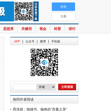
登录
注册
思想库
关键词
笔会
科普
排行
|
|
|
APP
公众号
微博
手机版
相同作者阅读
周泽雄：钱锺书、杨绛的“异量之美”