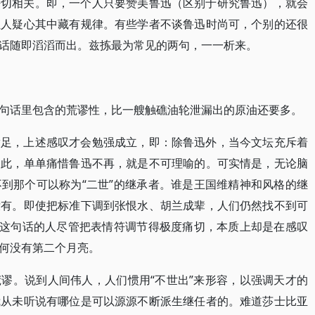
密切相关。即，一个人只要赞美鲁迅（区别于研究鲁迅），就会
让人疑心其中藏有规律。有些学者不谈鲁迅时尚可，个别的还很
话随即滔滔而出。兹拣最为常见的两句，一一析来。
句话里包含的荒谬性，比一艘触礁油轮泄漏出的原油还要多。
满足，上述感叹才会勉强成立，即：除鲁迅外，当今文坛充斥着
如此，单单痛惜鲁迅不再，就是不可理喻的。可实情是，无论脑
到那个可以称为“二世”的继承者。谁是王国维精神和风格的继
没有。即使把标准下调到张恨水、胡兰成辈，人们仍然找不到可
说这句话的人尽管把表情符调节得极度痛切，本质上却是在感叹
何没有第二个月亮。
谬。说到人间伟人，人们惯用“不世出”来形容，以强调天才的
我从未听说有哪位是可以源源不断派生继任者的。难道莎士比亚