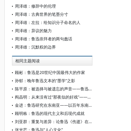
周泽雄：修辞中的伦理
周泽雄：古典世界的笔墨分寸
周泽雄：左拉：给知识分子命名的人
周泽雄：异议的魅力
周泽雄：鲁迅崇拜者的两句蠢话
周泽雄：沉默权的边界
相同主题阅读
顾彬：鲁迅是20世纪中国最伟大的作家
孙郁：晚年鲁迅文本的“墨学”之影
陈平原：被选择与被遗忘的声音——鲁迅“出口”能否以及如何“成章”
阎晶明：从来没有过“那夜似的好戏”——鲁迅小说《社戏》解读
金进：鲁迅研究在东南亚——以百年东南亚文学创作与文艺批评为线索
顾明栋：鲁迅的现代主义和后现代成就
刘亚群：重复与差异：论鲁迅《伤逝》在“南方”的“重写”
张光芒：鲁迅与“人心文化”