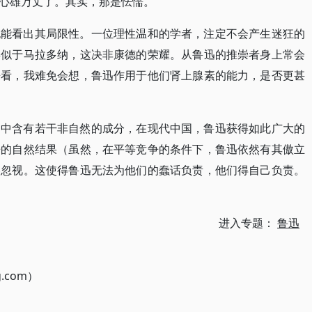
心雄万丈了。其实，那是怯懦。
也能看出其局限性。一位理性温和的学者，注定不会产生迷狂的
类似于马拉多纳，这决非康德的荣耀。从鲁迅的推崇者身上常会
来看，我难免会想，鲁迅作用于他们肾上腺素的能力，是否更甚
力中含有若干非自然的成分，在现代中国，鲁迅获得如此广大的
争的自然结果（虽然，在平等竞争的条件下，鲁迅依然有其傲立
容忽视。这使得鲁迅无法为他们的蠢话负责，他们得自己负责。
进入专题：
鲁迅
g.com）