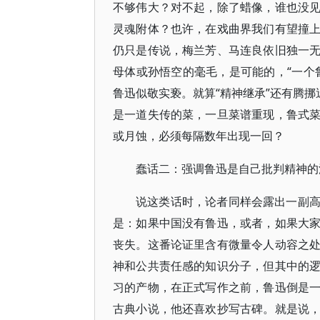
不够伟大？对不起，除了蜡像，谁也没
灵魂附体？也许，在戏曲界我们有望撞
仍只是传说，梅兰芳、马连良依旧独一
母体或孙悟空的毫毛，是可能的，“一个
鲁迅似敬实亵。就算“精神继承”还有腾挪
是一道失传的菜，一旦菜谱重现，鲁式
或月蚀，必须每隔数年出现一回？
蠢话二：强调鲁迅是自己批判精神的
说这类话时，论者同样会露出一副
是：如果中国没有鲁迅，或者，如果大
丧失。这番论证里含有微量令人动容之
神和公共责任感的知识分子，但其中的
习的产物，在正式写作之前，鲁迅倒是
古典小说，他还喜欢抄写古碑。就是说