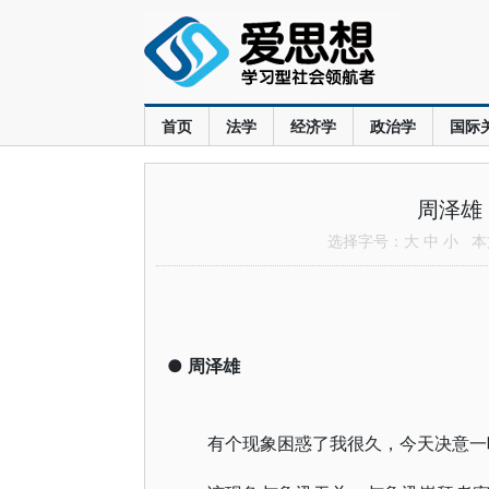
首页
法学
经济学
政治学
国际
周泽雄
选择字号：
大
中
小
本文
●
周泽雄
有个现象困惑了我很久，今天决意一