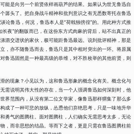
不可能是向另一个前贤依样画葫芦的结果。如果认为世无鲁迅自
一个孱头了。把自身战斗精神和批判意识之有无悉数寄托在鲁迅
谈论鲁迅，何况，鲁迅本人是“荷戟独徬徨”的。用此种方式推
如长夜”的翻版而已，在这份东方式肉麻的背后，站不出真正的
作涕泗交迸状的家伙，极可能距鲁迅最远。说到批评精神，那是
而立，亦不随鲁迅而去，鲁迅只是其中相对突出的一环。将原属
，对鲁迅固然是一种最高级的恭维，对不胜枚举的其他前贤，则
下滑的现象？小见以为，这和鲁迅形象的概念化有关。概念化与
了无需说明其伟大性的存在，当一个人强调鲁迅如何深刻时，他
在世界范围内，从没有第二位文学家，像鲁迅那样猬集了那么多
们构成了一种可悲的放纵，怂恿他们弃绝思考，只是一味地升华
量和勇气的图腾柱。面对图腾柱，人们确实无需思考太多，无论
祭物，而非思想的结晶。等而下之者，更是只需在鲁迅图腾柱前