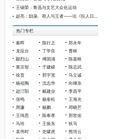
王锡荣：鲁迅与文艺大众化运动
赵亮：鸱枭、诳人与王者——论《狂人日记》之“狂”人的多元重构
热门专栏
秦晖
陈行之
郑永年
龙应台
丁学良
曹林
鄢烈山
傅国涌
陈嘉映
黄宗智
于建嵘
陈志武
徐贲
郭宇宽
马立诚
杨祖陶
沈志华
向继东
赵汀阳
戴建业
李昌平
张鸣
杨奎松
王海光
周濂
杨鹏
邓晓芒
王缉思
陈奉孝
郭世佑
马玲
王振东
狄马
袁伟时
史啸虎
熊培云