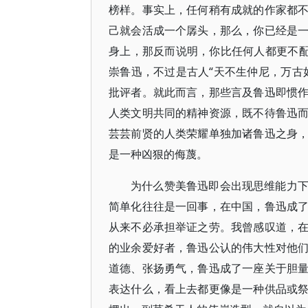
榜样。事实上，任何稍有成就的作家都
己就会活成一个孱头，那么，你已经是
身上，那反而说明，你比任何人都更不配
崇鲁迅，不过是古人“天不生仲尼，万古
批评者。就此而言，那些言及鲁迅即惯
人类文明共同的精神资源，既不待鲁迅
芸芸前贤的人类荣耀单独加诸鲁迅之身
是一种凶狠的侮蔑。
为什么赞美鲁迅即会出现思维能力
简单化往往是一回事，在中国，鲁迅成
从来不必承担举证之劳。我曾感叹道，
的业余爱好者，鲁迅公认的伟大性对他
道德、张扬勇气，鲁迅成了一座关于胆
表达什么，看上去都更像是一种供品或