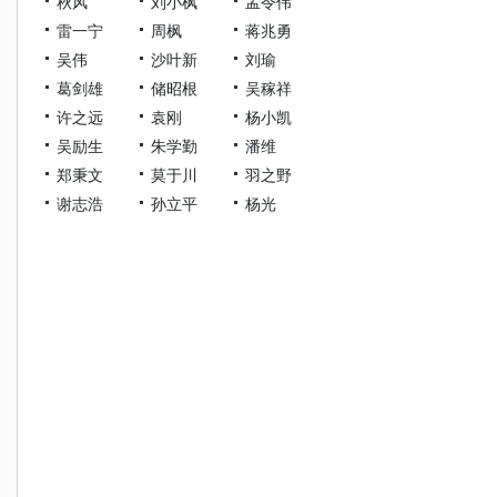
秋风
刘小枫
孟令伟
雷一宁
周枫
蒋兆勇
吴伟
沙叶新
刘瑜
葛剑雄
储昭根
吴稼祥
许之远
袁刚
杨小凯
吴励生
朱学勤
潘维
郑秉文
莫于川
羽之野
谢志浩
孙立平
杨光