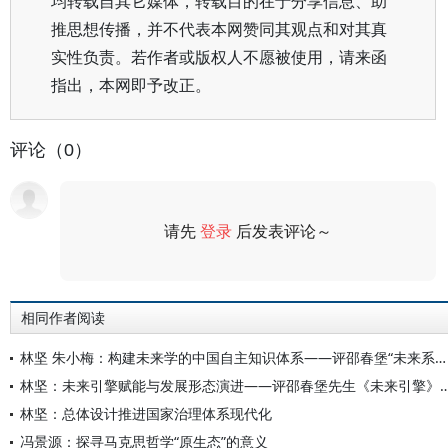
均转载自其它媒体，转载目的在于分享信息、助
推思想传播，并不代表本网赞同其观点和对其真
实性负责。若作者或版权人不愿被使用，请来函
指出，本网即予改正。
评论（0）
请先
登录
后发表评论～
评论
相同作者阅读
林坚 朱小梅：构建未来学的中国自主知识体系——评邵春堡“未来系列”四部著作
林坚：未来引擎赋能与发展形态演进——评邵春堡先生《未
林坚：总体设计推进国家治理体系现代化
冯景源：探寻马克思哲学“原生态”的意义