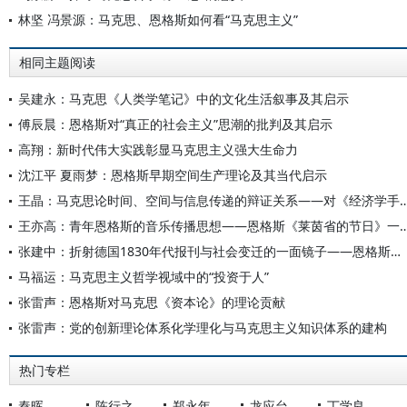
林坚 冯景源：马克思、恩格斯如何看“马克思主义”
相同主题阅读
吴建永：马克思《人类学笔记》中的文化生活叙事及其启示
傅辰晨：恩格斯对“真正的社会主义”思潮的批判及其启示
高翔：新时代伟大实践彰显马克思主义强大生命力
沈江平 夏雨梦：恩格斯早期空间生产理论及其当代启示
王晶：马克思论时间、空间与信息传递的辩证关系——对《经济学手稿（1857—1858）
王亦高：青年恩格斯的音乐传播思想——恩格斯《莱茵省的
张建中：折射德国1830年代报刊与社会变迁的一面镜子——恩格斯《刊物》一文考证
马福运：马克思主义哲学视域中的“投资于人”
张雷声：恩格斯对马克思《资本论》的理论贡献
张雷声：党的创新理论体系化学理化与马克思主义知识体系的建构
热门专栏
秦晖
陈行之
郑永年
龙应台
丁学良