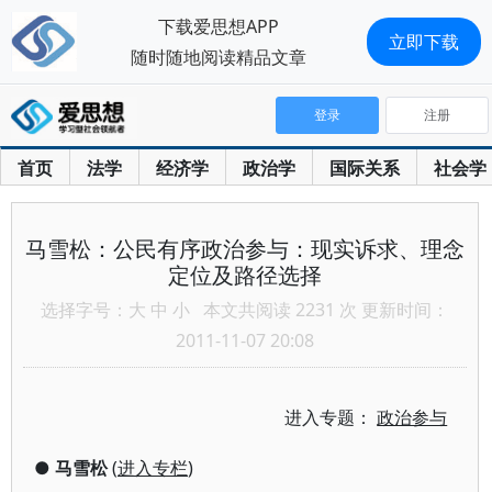
下载爱思想APP
立即下载
随时随地阅读精品文章
登录
注册
首页
法学
经济学
政治学
国际关系
社会学
马雪松：公民有序政治参与：现实诉求、理念
定位及路径选择
选择字号：
大
中
小
本文共阅读 2231 次 更新时间：
2011-11-07 20:08
进入专题：
政治参与
●
马雪松
(
进入专栏
)