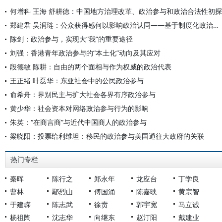
何增科 王海 舒耕德：中国地方治理改革、政治参与和政治合法性初探
郑建君 吴润琏：公众获得感何以影响政治认同——基于制度化政治参与和政治价值观的分析
陈剑：政治参与，实现大“我”的重要途径
刘强：香港青年政治参与的“本土化”动向及其应对
段德敏 陈耕：自由的两个面相与作为权威的政治代表
王正绪 叶磊华：东亚社会中的公民政治参与
俞希舟：界别民主与扩大社会各界有序政治参与
黄少华：社会资本对网络政治参与行为的影响
朱英：“在商言商”与近代中国商人的政治参与
梁晓阳：投票给利维坦：移民的政治参与美国通往大政府的关联
热门专栏
秦晖
陈行之
郑永年
龙应台
丁学良
曹林
鄢烈山
傅国涌
陈嘉映
黄宗智
于建嵘
陈志武
徐贲
郭宇宽
马立诚
杨祖陶
沈志华
向继东
赵汀阳
戴建业