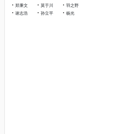
郑秉文
莫于川
羽之野
谢志浩
孙立平
杨光