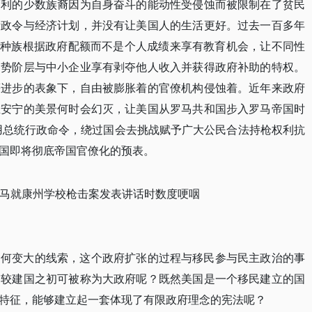
福利的少数族裔因为自身奋斗的能动性受侵蚀而被限制在了贫民
断政令与经济计划，并没有让美国人的生活更好。过去一百多年
同种族根据政府配额而不是个人成绩来享有教育机会，让不同性
弱势阶层与中小企业享有剥夺他人收入并获得政府补助的特权。
等进步的表象下，自由被膨胀着的官僚机构侵蚀着。近年来政府
在安宁的美景何时会幻灭，让美国从罗马共和国步入罗马帝国时
用总统行政命令，绕过国会去挑战赋予广大公民合法持枪权利抗
国即将彻底帝国官僚化的预表。
巴马就康州学校枪击案发表讲话时数度哽咽
如何变大的线索，这个政府扩张的过程与移民参与民主政治的事
相较建国之初可被称为大政府呢？既然美国是一个移民建立的国
特征，能够建立起一套体现了有限政府理念的宪法呢？