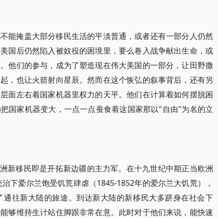
也不能掩盖大部分移民生活的平淡普通，或者还有一部分人仍然
足美国后仍然陷入被奴役的困境里，要么卷入战争献出生命，或
里。他们的参与，成为了塑造现在伟大美国的一部分，让田野撒
而起，也让火箭射向星辰。然而在这个恢弘的叙事背后，还有另
的层面左右着国家机器里权力的天平。他们在计算着如何摆脱困
把国家机器变大，一点一点蚕食着这国家那以"自由"为名的立
欧洲新移民即是开拓新边疆的主力军。在十九世纪中期正当欧洲
治下爱尔兰饱受饥荒肆虐（1845-1852年的爱尔兰大饥荒），
了通往新大陆的旅途。到达新大陆的新移民大多跻身在社会下
于能够维持生计站住脚跟非常在意。此时对于他们来说，能快速