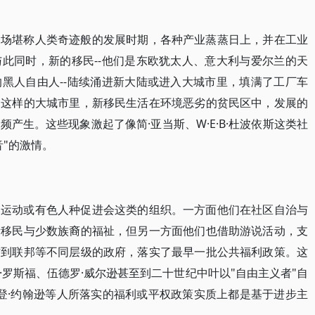
一场堪称人类奇迹般的发展时期，各种产业蒸蒸日上，并在工业
此同时，新的移民--他们是东欧犹太人、意大利与爱尔兰的天
黑人自由人--陆续涌进新大陆或进入大城市里，填满了工厂车
约这样的大城市里，新移民生活在环境恶劣的贫民区中，发展的
产生。这些现象激起了像简·亚当斯、W·E·B·杜波依斯这类社
"的激情。
邻运动或有色人种促进会这类的组织。一方面他们在社区自治与
新移民与少数族裔的福祉，但另一方面他们也借助游说活动，支
方到联邦等不同层级的政府，落实了最早一批公共福利政策。这
罗斯福、伍德罗·威尔逊甚至到二十世纪中叶以"自由主义者"自
林登·约翰逊等人所落实的福利或平权政策实质上都是基于进步主