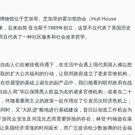
博物馆位于芝加哥。芝加哥的霍尔馆协会（Hull House
展而来，后来由简·亚当斯于1889年创立，这里不仅代表了美国历史
而且代表了一种社区服务和社会改革哲学。
人自由人们在被歧视待遇下，在生活中会遇上现代美国人难以想
采取的扩大公共福利的行动，让联邦政府成立了更多官僚机构，
。在些愿望的基础上诞生的副产品中，我们能看到联邦政府在战
自由人局"等以保障黑人权益为名的诸多官僚机构；或者在二十
出，伴随着重商主义的政策一起作用在了引发历次经济危机上；
同时，又"大跃进"般地进行基础建设，昔日以创造工作机会为
下游民众安全及河流生态而需要拆除的存在；林登·约翰逊在落
时，让美国经济滞涨的时间延长，而广泛提供给少数族裔的社会福