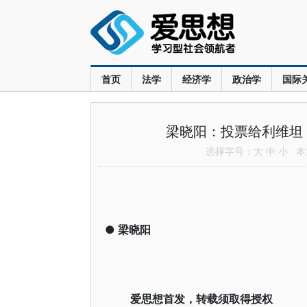
首页
法学
经济学
政治学
国际
梁晓阳：投票给利维坦
选择字号：
大
中
小
本文
●
梁晓阳
爱思想首发，转载须取得授权