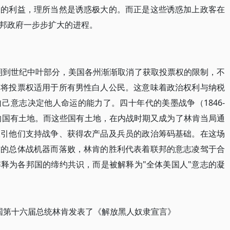
展的利益，理所当然是诱惑极大的。而正是这些诱惑加上政客在
邦政府一步步扩大的进程。
时期到世纪中叶部分，美国各州渐渐取消了获取投票权的限制，不
，将投票权适用于所有男性白人公民。这意味着政治权利与纳税
己意志决定他人命运的能力了。四十年代的美墨战争（1846-
片的国有土地。而这些国有土地，在内战时期又成为了林肯当局通
吸引他们支持战争、获得农产品及兵员的政治筹码基础。在这场
方的总体战机器而落败，林肯的胜利代表着联邦的意志凌驾于合
释为各邦国的缔约共识，而是被解释为"全体美国人"意志的凝
，美国第十六届总统林肯发表了《解放黑人奴隶宣言》