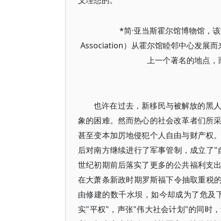
义理想的。
*简·亚当斯霍尔馆博物馆，该
Association）从霍尔馆睦邻中心发
上一个著名的地点，
也许在过去，新移民与被解放的黑
象的困难。然而热心的社会改革者们所
甚至变本加厉地侵犯个人自由与财产权
后对南方继续进行了军事管制，成立了"
世纪初期前后落实了更多的公共福利支
在大萧条新政时期罗斯福下令抽取重税的
由修建的数千水坝，如今却成为了危及
实"平权"，声张"伟大社会计划"的同