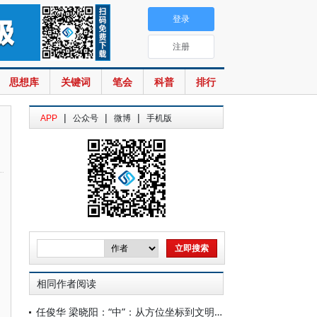
登录
注册
思想库
关键词
笔会
科普
排行
|
|
|
APP
公众号
微博
手机版
相同作者阅读
任俊华 梁晓阳：“中”：从方位坐标到文明基因