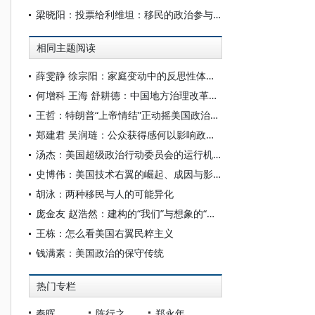
梁晓阳：投票给利维坦：移民的政治参与美国通往大政府的关联
相同主题阅读
薛雯静 徐宗阳：家庭变动中的反思性体认——以宁夏政策性搬迁安置区的移民为例
何增科 王海 舒耕德：中国地方治理改革、政治参与和政治合法性初探
王哲：特朗普“上帝情结”正动摇美国政治与宗教秩序
郑建君 吴润琏：公众获得感何以影响政治认同——基于制度化政治参与和政治价值观的分析
汤杰：美国超级政治行动委员会的运行机制研究
史博伟：美国技术右翼的崛起、成因与影响
胡泳：两种移民与人的可能异化
庞金友 赵浩然：建构的“我们”与想象的“敌人”：当代美国政治叙事中的阴谋论
王栋：怎么看美国右翼民粹主义
钱满素：美国政治的保守传统
热门专栏
秦晖
陈行之
郑永年