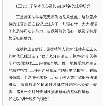
(三)丧失了学术良心及其自由精神的法学研究
正是德国法学界毫无原则地见风使舵，给奴颜婢
膝的法官集团在智识上注入了一剂强心针，大大增强
了其恐怖司法的能力、自我辩解的信心，以及坚持厚
颜无耻的耐力。
在纳粹上台伊始，施密特等人就对“法律实证主义
的时代已经过去了”做了充分的论证，并声称“今天整
个的德国法律……必须完全地、惟一地接受纳粹主义
的精神指导……任何诠释都应与纳粹主义相符”。在民
法领域，卡尔·拉伦兹(K. Larenz)等人亦声称旧有法律
概念、法律原则的抽象性及规范性内容已经碍手碍
脚，需要一次针对普遍性抽象概念的整体性解放——
代之以“切合现实的理念”。