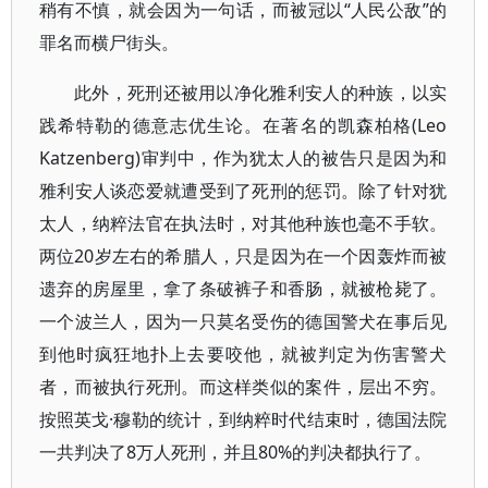
稍有不慎，就会因为一句话，而被冠以“人民公敌”的
罪名而横尸街头。
此外，死刑还被用以净化雅利安人的种族，以实
践希特勒的德意志优生论。在著名的凯森柏格(Leo
Katzenberg)审判中，作为犹太人的被告只是因为和
雅利安人谈恋爱就遭受到了死刑的惩罚。除了针对犹
太人，纳粹法官在执法时，对其他种族也毫不手软。
两位20岁左右的希腊人，只是因为在一个因轰炸而被
遗弃的房屋里，拿了条破裤子和香肠，就被枪毙了。
一个波兰人，因为一只莫名受伤的德国警犬在事后见
到他时疯狂地扑上去要咬他，就被判定为伤害警犬
者，而被执行死刑。而这样类似的案件，层出不穷。
按照英戈·穆勒的统计，到纳粹时代结束时，德国法院
一共判决了8万人死刑，并且80%的判决都执行了。