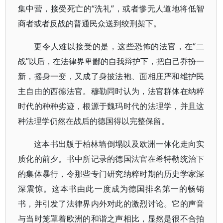
集中营，接受死亡的“洗礼”，或者惨无人道地将低智
商者或者反战的普通民众送到绞刑架下。
更令人难以接受的是，这些恐怖的法官，在“二
战”以后，在法律界卑鄙的自我辩护下，把自己乔扮一
新，摇身一变，又成了身披法袍、面相庄严和维护民
主自由的西德法官。穆勒同时认为，法官群体在纳粹
时代的种种劣迹，根源于魏玛时代的法理学，并且这
种法理学仍然在战后的德国得以完整保留。
这本书出版于柏林墙倒塌以及欧洲一体化走向实
质化的前夕。书中所记录的德国法官在希特勒统治下
的集体暴行，令那些专门研究纳粹时期的历史学家深
深震惊。这本书由此一度成为德国排名第一的畅销
书，并引发了法律界内外对此的激烈讨论。它的声音
与当时笼罩着欧洲的和谐之声相比，显然是很不合拍