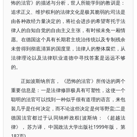
怖的法官》的描述与分析，世人所能学到的教训是：
追求正义、维护权利的法律文化是极其脆弱的;司法是
由各种政经力量决定的，将社会进步的希望寄托于法
律人的自知自觉的自由主义主张，有时候未免一厢情
愿。在德国这个具有长期君主统治传统以及专制残余
未曾得到彻底清算的国度里，法律人的整体腐烂，从
法律理论以及法律职业道德中寻找答案是远远不够
的。
正如波斯纳所言， 《恐怖的法官》所传达的两个
重要信息是：一是法律修辞极具有可塑性，这使一个
聪明的法官可以找到一种似乎很有道理的语言，来包
装几乎是任何决定，而不论这些决定是何等野蛮;二是
德国法官都过于认同纳粹政权(波斯纳： 《超越法
律》， 苏力译， 中国政法大学出版社1999年版， 第
182页)。