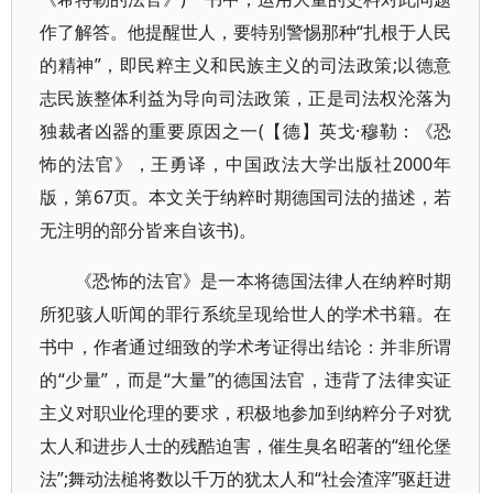
作了解答。他提醒世人，要特别警惕那种“扎根于人民
的精神”，即民粹主义和民族主义的司法政策;以德意
志民族整体利益为导向司法政策，正是司法权沦落为
独裁者凶器的重要原因之一(【德】英戈·穆勒：《恐
怖的法官》，王勇译，中国政法大学出版社2000年
版，第67页。本文关于纳粹时期德国司法的描述，若
无注明的部分皆来自该书)。
《恐怖的法官》是一本将德国法律人在纳粹时期
所犯骇人听闻的罪行系统呈现给世人的学术书籍。在
书中，作者通过细致的学术考证得出结论：并非所谓
的“少量”，而是“大量”的德国法官，违背了法律实证
主义对职业伦理的要求，积极地参加到纳粹分子对犹
太人和进步人士的残酷迫害，催生臭名昭著的“纽伦堡
法”;舞动法槌将数以千万的犹太人和“社会渣滓”驱赶进