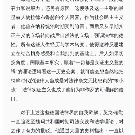
召力和说服力，还另有原因，这便涉及这一主张的最
显赫人物拉德布鲁赫的个人因素。作为社会民主主义
者，他曾在纳粹统治时期受到迫害，而后又从早期实
证主义的立场转向战后自然法的立场，强调法律的德
性。所有这些人生经历与学术转变，使得这种反思建
立在结合切身感受和自我批判的基础上。后人如果切
换角度，罔顾基本事实，顺着“一切都是实证主义惹的
祸”的理论逻辑看这一历史公案，就可能会想当然地把
纳粹时代的法律人当成是对法律条文无比忠贞的“笨小
孩”，法律实证主义也成了他们为非作歹的可理解的借
口。
对于上述这些德国法律界的自我辩解，英戈·穆勒
一直追溯至魏玛共和国时期司法实践和法学理论，对
之作了有力的批驳。他通过大量的史料指出：一直以