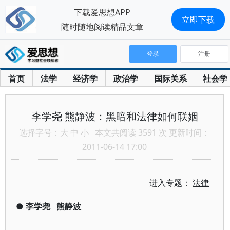
下载爱思想APP
立即下载
随时随地阅读精品文章
登录
注册
首页
法学
经济学
政治学
国际关系
社会学
李学尧 熊静波：黑暗和法律如何联姻
选择字号：
大
中
小
本文共阅读 3591 次 更新时间：
2011-06-14 17:00
进入专题：
法律
●
李学尧
熊静波