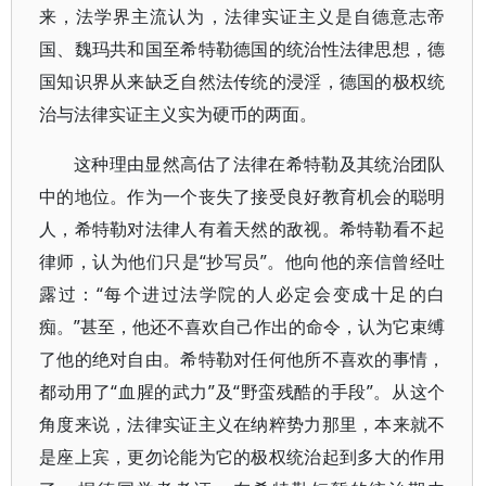
来，法学界主流认为，法律实证主义是自德意志帝
国、魏玛共和国至希特勒德国的统治性法律思想，德
国知识界从来缺乏自然法传统的浸淫，德国的极权统
治与法律实证主义实为硬币的两面。
这种理由显然高估了法律在希特勒及其统治团队
中的地位。作为一个丧失了接受良好教育机会的聪明
人，希特勒对法律人有着天然的敌视。希特勒看不起
律师，认为他们只是“抄写员”。他向他的亲信曾经吐
露过：“每个进过法学院的人必定会变成十足的白
痴。”甚至，他还不喜欢自己作出的命令，认为它束缚
了他的绝对自由。希特勒对任何他所不喜欢的事情，
都动用了“血腥的武力”及“野蛮残酷的手段”。从这个
角度来说，法律实证主义在纳粹势力那里，本来就不
是座上宾，更勿论能为它的极权统治起到多大的作用