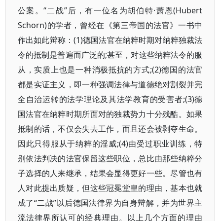
公案。“二战”后，有一位名为胡伯特·萧恩(Hubert
Schorn)的学者，曾经在《第三帝国的法官》一书中
作出如此辩称：(1)德国法官在纳粹时期对纳粹独裁法
令的抵制是普遍而广泛的;甚至，对这些纳粹法令的服
从，实质上也是一种消极抵抗的方式;(2)德国的法官
都是实证主义，即一种强调法律与道德绝对割裂并完
全自治运转的法学理论及其法学教育的受害者;(3)德
国法官在纳粹时期所面对的独裁势力十分残酷。如果
抵制的话，不仅会失去工作，而且还会被剥夺生命。
因此只得服从于纳粹的淫威;(4)由受过职业训练，特
别依法判决的法官保留这些职位，总比由那些纳粹分
子选择的人来继承，结果会显得更好一些。尽管也有
人对此提出质疑，但这些冠冕堂皇的理由，基本也就
成了“二战”以后德国法律界为自身辩解，并为世界主
流法律界所认可的经典理由。以上几个方面的理由