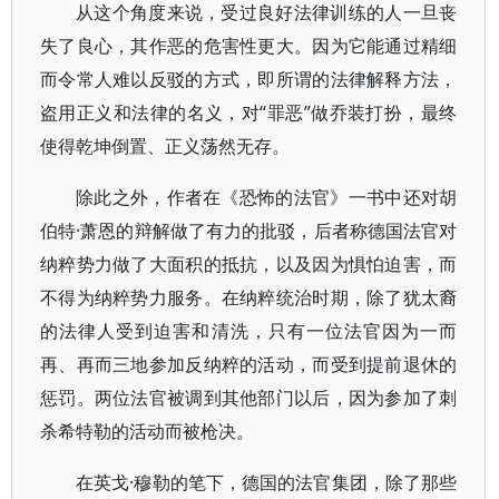
从这个角度来说，受过良好法律训练的人一旦丧
失了良心，其作恶的危害性更大。因为它能通过精细
而令常人难以反驳的方式，即所谓的法律解释方法，
盗用正义和法律的名义，对“罪恶”做乔装打扮，最终
使得乾坤倒置、正义荡然无存。
除此之外，作者在《恐怖的法官》一书中还对胡
伯特·萧恩的辩解做了有力的批驳，后者称德国法官对
纳粹势力做了大面积的抵抗，以及因为惧怕迫害，而
不得为纳粹势力服务。在纳粹统治时期，除了犹太裔
的法律人受到迫害和清洗，只有一位法官因为一而
再、再而三地参加反纳粹的活动，而受到提前退休的
惩罚。两位法官被调到其他部门以后，因为参加了刺
杀希特勒的活动而被枪决。
在英戈·穆勒的笔下，德国的法官集团，除了那些