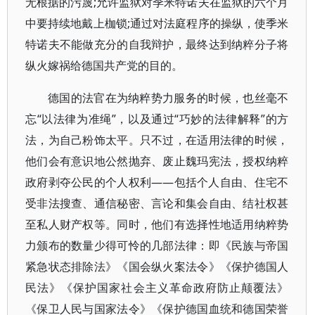
无根据的污蔑;允许监狱对季米特诺夫在监狱的六个月
中要持续地戴上枷锁;通过对法庭程序的操纵，使季米
特诺夫不能做充分的自我辩护，最终达到纳粹分子将
纵火嫁祸给德国共产党的目的。
德国的法官在为纳粹势力服务的时候，也丝毫不
忘“以法律为准绳”，以及通过“巧妙的法律解释”的方
法，为自己粉饰太平。只不过，在适用法律的时候，
他们会有意识地公然抛弃、废止魏玛宪法，授权纳粹
政府剥夺公民的个人权利——包括个人自由、住宅不
受非法搜查、通信秘密、言论和集会自由、结社权甚
至私人财产权等。同时，他们有选择性地适用纳粹势
力颁布的数量少得可怜的几部法律：即《民族与帝国
紧急状态排除法》《国会纵火案法令》《保护德国人
民法》《保护国家社会主义革命政府防止颠覆法》
《保卫人民与国家法令》《保护德国血统和德国荣誉