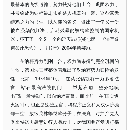
最基本的底线道德，努力扶持他们上台、巩固权力，
并最终成为纳粹最忠实的杀人机器的一环。这些毫无
缚鸡之力的书生，以法律的名义，做出了一份又一份
被血浸染的判决，启动残暴的被纳粹控制的国家机
器，犯下了一个又一个的滔天罪行(杨忠民：《法官缘
何如此恐怖》，《书屋》2004年第4期)。
在纳粹势力刚刚上台，权力尚未得到完全巩固的
时候，德国法官就整体表现出了对纳粹势力归附的奴
性。比如，1933年10月，在莱比锡就有一万多名法
官，站在最高法院的门口，举起右肩，整齐地喊
出“嗨，希特勒”，以向纳粹宣誓。而此前，在“国会纵
火案”中，也正是这些法官，将程序正义和人权保护抛
却一空，放纵戈林等纳粹分子，在法庭上对共产党人
季米特诺夫肆意进行人身攻击，对德国共产党进行毫