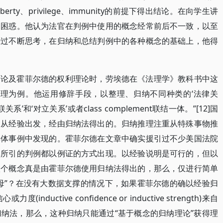
berty、privilege、immunity的前提下得出结论。在向学生讲
常困惑。他认为法官在判例中使用的概念经常前后不一致，以至
经过不断思考，在归纳和总结判例中的各种概念的基础上，他得
。论及霍菲尔德的权利理论时，劳埃德在《法理学》教科书中这
推理为例。他运用修辞手段，以整理、归纳不同种类的‘法律关
和‘对立关系’或者class complement联结一体。”[12]国
是从经验出发，经由归纳法得出的。归纳推理注重从特殊事物推
具体事例中发现的。霍菲尔德在文章中确实援引过不少美国法院
其所引的判例都以例证的方式出现。以经验说明是可行的，但以
八个概念真是由霍菲尔德使用归纳法得出的，那么，仅进行简单
母”？在没有大数据支撑的情况下，如果霍菲尔德的确以经验归
ctive confidence or inductive strength)来自
纳法，那么，这种归纳只能通过“基于概念的归纳理论”获得理