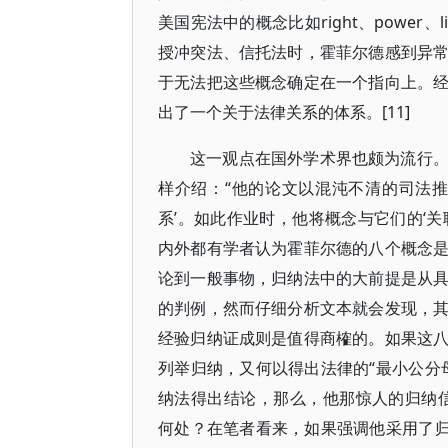
美国宪法中的概念比如right、power、li
授冲突法、信托法时，霍菲尔德感到异
于无法把这些概念确定在一个指向上。
出了一个关于法律关系的体系。[11]
这一观点在国外学术界也颇为流行
样介绍：“他的论文以混沌不清的司法
系’。如此作业时，他将概念与它们的‘关联关系’
内外都有学者认为霍菲尔德的八个概念
论到一般事物，归纳法中的大前提是从
的判例，然而仔细分析文本就会发现，
经验归纳证成则是值得商榷的。如果这
列举归纳，又何以得出法律的“最小公分
纳法得出结论，那么，他那惊人的归纳信心或力度(indu
何处？在笔者看来，如果强调他采用了归