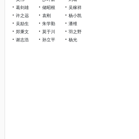
葛剑雄
储昭根
吴稼祥
许之远
袁刚
杨小凯
吴励生
朱学勤
潘维
郑秉文
莫于川
羽之野
谢志浩
孙立平
杨光