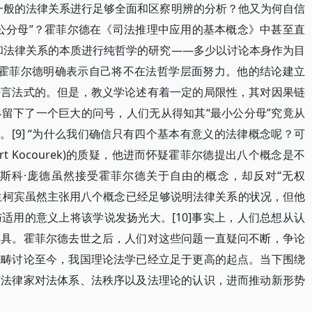
一般的法律关系进行足够全面和区察明辨的分析？他又为何自信
公分母”？霍菲尔德在《司法推理中应用的基本概念》中甚至直
和法律关系的本质进行纯哲学的研究——多少以讨论本身作为目
8]霍菲尔德明确表示自己将不在法哲学层面努力。他的结论建立
法言法式的。但是，教义学论述有着一定的局限性，其对因果链
留下了一个巨大的问号，人们无从得知其“最小公分母”究竟从
。[9] “为什么我们确信只有四个基本有意义的法律概念呢？可
rt Kocourek)的质疑，他进而怀疑霍菲尔德提出八个概念是不
斯科·庞德虽然接受霍菲尔德关于自由的概念，却反对“无权
德的学生柯宾虽然主张用八个概念已经足够说明法律关系的状况，但他
适用的意义上将该学说发扬光大。[10]事实上，人们总想从认
工具。霍菲尔德去世之后，人们对这些问题一直疑问不断，争论
范畴讨论至今，我国理论法学已经立足于更高的起点。当下围绕
与法律家对法体系、法秩序以及法理论的认识，进而推动新形势