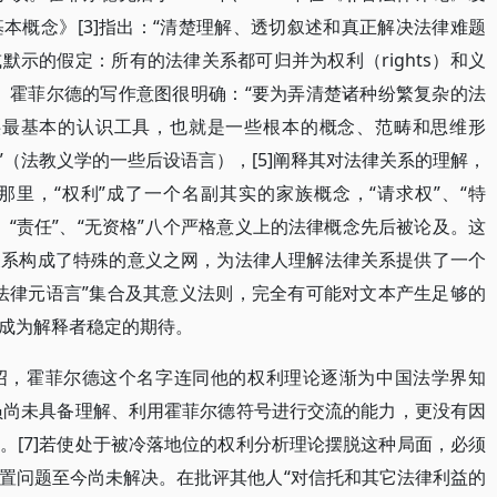
本概念》[3]指出：“清楚理解、透切叙述和真正解决法律难题
示的假定：所有的法律关系都可归并为权利（rights）和义
。霍菲尔德的写作意图很明确：“要为弄清楚诸种纷繁复杂的法
ure）提供最基本的认识工具，也就是一些根本的概念、范畴和思维形
言”（法教义学的一些后设语言），[5]阐释其对法律关系的理解，
里，“权利”成了一个名副其实的家族概念，“请求权”、“特
免”、“责任”、“无资格”八个严格意义上的法律概念先后被论及。这
关系构成了特殊的意义之网，为法律人理解法律关系提供了一个
法律元语言”集合及其意义法则，完全有可能对文本产生足够的
成为解释者稳定的期待。
绍，霍菲尔德这个名字连同他的权利理论逐渐为中国法学界知
成员尚未具备理解、利用霍菲尔德符号进行交流的能力，更没有因
。[7]若使处于被冷落地位的权利分析理论摆脱这种局面，必须
置问题至今尚未解决。在批评其他人“对信托和其它法律利益的