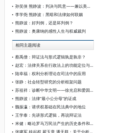
孙笑侠 熊静波：判决与民意——兼以美国为例考察法官如何对待民意
李学尧 熊静波：黑暗和法律如何联姻
熊静波：好判例，还是坏判例？
熊静波：奥康纳的感性人生与权威裁判
相同主题阅读
蔡禹僧：辩证法与形式逻辑孰是孰非？
赵宏：法律关系在行政法上的功能定位与体系结构
陆幸福：权利分析理论在司法中的应用
张静：社会转型研究的分析框架问题
苏祖祥：诊断中华文明——徐光启和爱因斯坦所见略同
熊静波：法律“最小公分母”的证成
魏振瀛：请求权基础在民法典中的地位
王学泰：先讲形式逻辑，再说辩证法
米健：略论罗马万民法产生的历史条件和思想渊源
张建军 桂起权 翟玉章 潘天群：关于分析哲学与辩证哲学的对话