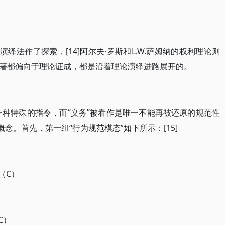
绎法作了探索，[14]阿尔夫·罗斯和L.W.萨姆纳的权利理论则
著都偏向于理论证成，都是沿着理论演绎进路展开的。
一种特殊的指令，而“义务”被看作是唯一不能再被还原的规范性
念。首先，第一组“行为规范模态”如下所示：[15]
）
（C）
）
C）