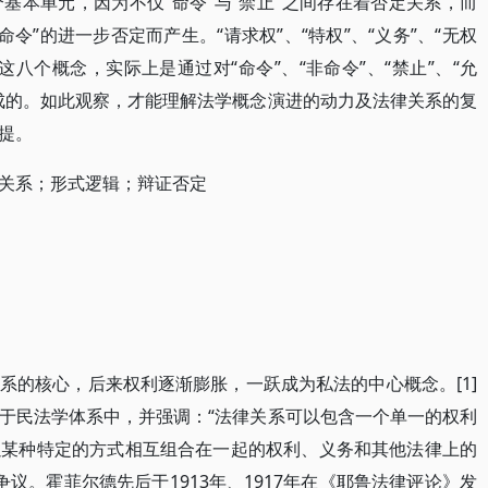
基本单元，因为不仅“命令”与“禁止”之间存在着否定关系，而
“命令”的进一步否定而产生。“请求权”、“特权”、“义务”、“无权
格”这八个概念，实际上是通过对“命令”、“非命令”、“禁止”、“允
成的。如此观察，才能理解法学概念演进的动力及法律关系的复
提。
律关系；形式逻辑；辩证否定
系的核心，后来权利逐渐膨胀，一跃成为私法的中心概念。[1]
于民法学体系中，并强调：“法律关系可以包含一个单一的权利
以某种特定的方式相互组合在一起的权利、义务和其他法律上的
争议。霍菲尔德先后于1913年、1917年在《耶鲁法律评论》发