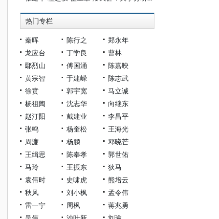
热门专栏
秦晖
陈行之
郑永年
龙应台
丁学良
曹林
鄢烈山
傅国涌
陈嘉映
黄宗智
于建嵘
陈志武
徐贲
郭宇宽
马立诚
杨祖陶
沈志华
向继东
赵汀阳
戴建业
李昌平
张鸣
杨奎松
王海光
周濂
杨鹏
邓晓芒
王缉思
陈奉孝
郭世佑
马玲
王振东
狄马
袁伟时
史啸虎
熊培云
秋风
刘小枫
孟令伟
雷一宁
周枫
蒋兆勇
吴伟
沙叶新
刘瑜