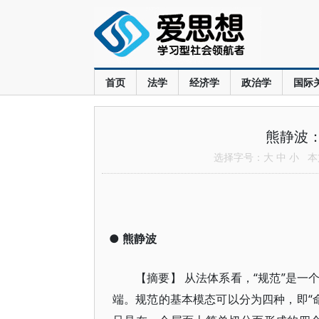
首页
法学
经济学
政治学
国际
熊静波：
选择字号：
大
中
小
本文
●
熊静波
【摘要】 从法体系看，“规范”是
端。规范的基本模态可以分为四种，即“命