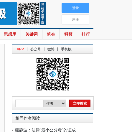
登录
注册
思想库
关键词
笔会
科普
排行
|
|
|
APP
公众号
微博
手机版
相同作者阅读
熊静波：法律“最小公分母”的证成