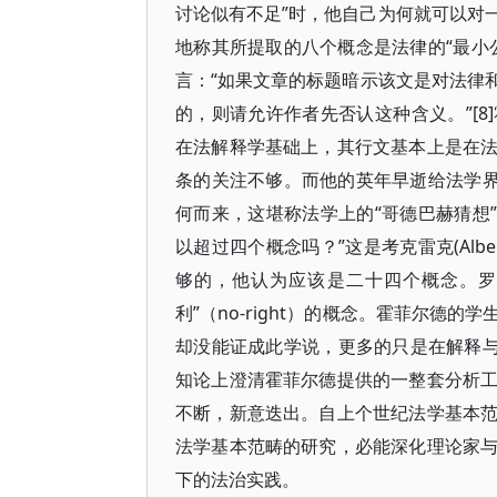
讨论似有不足”时，他自己为何就可以对
地称其所提取的八个概念是法律的“最小
言：“如果文章的标题暗示该文是对法律
的，则请允许作者先否认这种含义。”[
在法解释学基础上，其行文基本上是在
条的关注不够。而他的英年早逝给法学界
何而来，这堪称法学上的“哥德巴赫猜想”
以超过四个概念吗？”这是考克雷克(Albe
够的，他认为应该是二十四个概念。罗
利”（no-right）的概念。霍菲尔
却没能证成此学说，更多的只是在解释与
知论上澄清霍菲尔德提供的一整套分析
不断，新意迭出。自上个世纪法学基本
法学基本范畴的研究，必能深化理论家
下的法治实践。