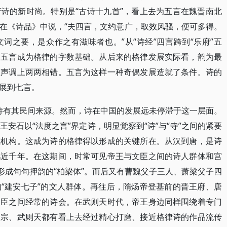
诗的新时尚。特别是“古诗十九首”，看上去为五言在魏晋南北
在《诗品》中说，“夫四言，文约意广，取效风骚，便可多得。
词之要，是众作之有滋味者也。”从“诗经”四言跨到“乐府”五
。五言成为格律的字数基础。从后来的格律发展实际看，韵为最
在声调上两两相错。五言为这样一种奇偶发展造就了条件。诗的
展到七言。
国诗有其民间来源。然而，诗在中国的发展远未停滞于这一层面。
安石以“法度之言”界定诗，明显觉察到“诗”与“寺”之间的紧要
或机构。这成为诗的格律得以形成的关键所在。从汉到唐，是诗
几近千年。在这期间，时常可见帝王与文臣之间的诗人群体和宫
形成句句押韵的“柏梁体”。而后又有曹魏父子三人、萧梁父子四
“建安七子”的文人群体。再往后，隋炀帝登基前的晋王府、唐
文臣之间经常的诗会。在武则天时代，帝王身边同样围绕着专门
太宗、武则天都有看上去经过精心打磨、接近格律诗的作品流传