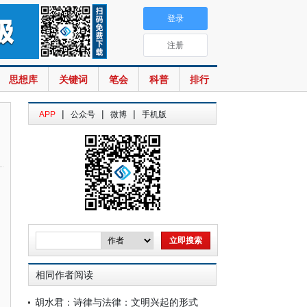
登录
注册
思想库
关键词
笔会
科普
排行
|
|
|
APP
公众号
微博
手机版
相同作者阅读
胡水君：诗律与法律：文明兴起的形式