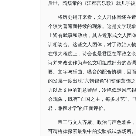
后世。隋炀帝的《江都宫乐歌》就几乎被
将历史铺开来看，文人群体围绕在
个较为普遍而持续的现象。这是文学现
上皆有武事和政功，其左近形成文人团体
训相吻合。这些文人团体，对于政治人
在很大程度上，诗会也是君臣在军政之
诗并未改变作为声色文明组成部分的基
要。文字与乐曲、嗓音的配合协调，因
的发展一度出现“六朝锦色”和骈俪藻饰
力以及文臣的刻意警醒，冷艳低迷风气
会现象，既有“亡国之主，每多才艺”、
君，兼擅才学”的正面评价。
帝王与文人齐聚、政治与声色兼备
可谓格律探索最集中的实验或试炼场所