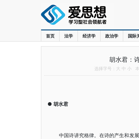
首页
法学
经济学
政治学
国际
胡水君：
选择字号：
大
中
小
本文
●
胡水君
中国诗讲究格律。在诗的产生和发