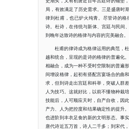
史潮头，又有初唐近百年宫廷诗的铺垫
局，有效满足了历史需求。三是盛唐时期
律到杜甫，也已炉火纯青。尽管诗的格
诗。杜诗，在传统与新体、宫廷与民间、
到晚年达致诗的格律与内容的完美融合。
杜甫的律诗成为格律运用的典范，
越和统合，呈现的是诗的格律的普遍化
相融合，成为一种不受时空限制的普遍
间增设格律，起初有搭配宫宴场合的曲
求，但到诗走出宫廷和科举，突破人群
人为技巧。这就好比，以前不懂物种栽
技能后，人可顺应天时，自产自收，因
产力、人为把控度和结果确定性的提升
也进阶到丰衣足食的新的文明形态。事
唐代诗近五万首，诗人二千多；到宋代