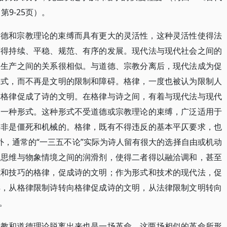
第9-25页）。
道德和宗教理论的束缚而具有更大的灵活性，这种灵活性使得法
获得持续、平稳、规范、有序的发展。现代法与现代社会之间的
的生产之间的关系很相似。与道德、宗教分离后，现代法成为促
形式，而不再是文明的限制和障碍。格律，一度也被认为限制人
，格律促成了诗的文明。在格律与诗之间，有着与现代法与现代
是一种形式。这种形式不受道德或宗教理论的束缚，广泛适用于
并非是僵死和机械的。格律，既有不得违反的基本平仄要求，也
之外，通常的“一三五不论”实际为诗人留有很大的选择自由或机动
的思维与物象情境之间的润滑剂，使得二者得以融洽调和，甚至
式和技巧的格律，促成诗的文明；作为形式和技术的现代法，促
样，从格律限制诗转向格律促成诗的文明，从法律限制文明转向
。
宗教和道德理论脱离出来也是一场革命。这两场相似的革命所形