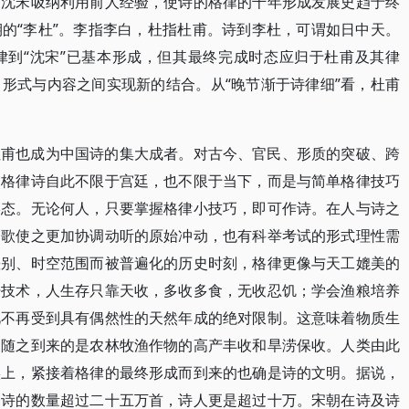
，沈宋吸纳利用前人经验，使诗的格律的千年形成发展史趋于终
的“李杜”。李指李白，杜指杜甫。诗到李杜，可谓如日中天。
律到“沈宋”已基本形成，但其最终完成时态应归于杜甫及其律
形式与内容之间实现新的结合。从“晚节渐于诗律细”看，杜甫
杜甫也成为中国诗的集大成者。对古今、官民、形质的突破、跨
。格律诗自此不限于宫廷，也不限于当下，而是与简单格律技巧
形态。无论何人，只要掌握格律小技巧，即可作诗。在人与诗之
和歌使之更加协调动听的原始冲动，也有科举考试的形式理性需
差别、时空范围而被普遍化的历史时刻，格律更像与天工媲美的
培技术，人生存只靠天收，多收多食，无收忍饥；学会渔粮培养
此不再受到具有偶然性的天然年成的绝对限制。这意味着物质生
。随之到来的是农林牧渔作物的高产丰收和旱涝保收。人类由此
实上，紧接着格律的最终形成而到来的也确是诗的文明。据说，
，诗的数量超过二十五万首，诗人更是超过十万。宋朝在诗及诗