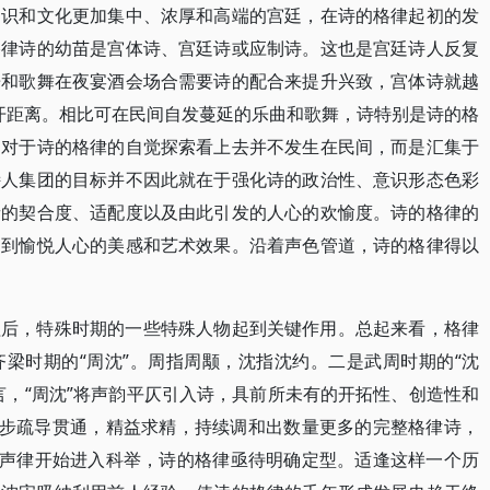
知识和文化更加集中、浓厚和高端的宫廷，在诗的格律起初的发
格律诗的幼苗是宫体诗、宫廷诗或应制诗。这也是宫廷诗人反复
乐和歌舞在夜宴酒会场合需要诗的配合来提升兴致，宫体诗就越
拉开距离。相比可在民间自发蔓延的乐曲和歌舞，诗特别是诗的格
。对于诗的格律的自觉探索看上去并不发生在民间，而是汇集于
诗人集团的目标并不因此就在于强化诗的政治性、意识形态色彩
音的契合度、适配度以及由此引发的人心的欢愉度。诗的格律的
达到愉悦人心的美感和艺术效果。沿着声色管道，诗的格律得以
程后，特殊时期的一些特殊人物起到关键作用。总起来看，格律
梁时期的“周沈”。周指周颙，沈指沈约。二是武周时期的“沈
言，“周沈”将声韵平仄引入诗，具前所未有的开拓性、创造性和
一步疏导贯通，精益求精，持续调和出数量更多的完整格律诗，
，声律开始进入科举，诗的格律亟待明确定型。适逢这样一个历