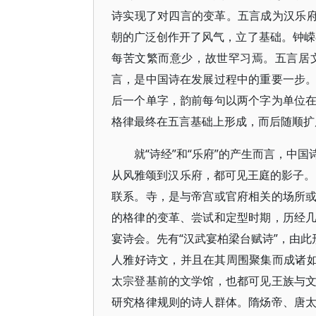
诗实现了对四言的变革。五言成为汉乐府
朝的广泛创作开了风气，立了基础。钟嵘
每苦文繁而意少，故世罕习焉。五言居文
言，是中国诗在发展过程中的重要一步
后一个单字，韵前每句以两个字为单位
格律最终在五言基础上形成，而后随顺扩
就“诗经”和“乐府”的产生而言，中
从风雅颂到汉乐府，都可见王庭的影子。王
联系。寺，是与帝宫或官府相关的场所
的格律的变革、尝试和定型时期，历经
宴诗会。先有“汉武宴柏梁台赋诗”，由此
人雅好诗文，并且在其周围聚集而成诸如
太宗登基前的文学馆，也都可见王族与
研究格律规则的诗人群体。隋炀帝、唐