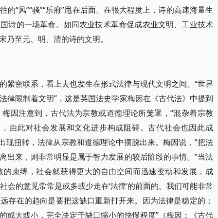
的“风”“骚”“乐府”甩在后面。在很大程度上，诗的高速海量生
中国诗的一场革命。如同农业技术革命促成农业文明、工业技术
宋乃至元、明、清的诗的文明。
的紧密联系，看上去也发生在形式法律与现代文明之间。“世界
法律限制着文明”，这是英国法史学家梅因在《古代法》中提到
。梅因注意到，古代法为宗教或道德理论所笼罩，“混杂着宗教
”，由此对社会发展和文化进步构成阻碍。古代社会也因此成
况出现扭转，法律从宗教和道德理论中摆脱出来。梅因说，“把法
离出来，则非常明显是属于智力发展的较后阶段的事情。”当法
教的束缚，社会就获得更大的自由空间而迅速变动和发展，成
和社会的意见常常是或多或少走在‘法律’的前面的。我们可能非常
永远存在的趋向是要把这缺口重新打开来。因为法律是稳定的；
的或大或小，完全决定于缺口缩小的快慢程度”（梅因：《古代