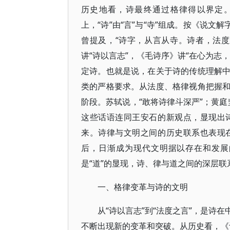
历史地看，诗最终通过格律得以界定
上，“诗”由“言”与“寺”组成。按《说
曾提及，“诗字，从言从寺。诗者，法
讲“诗以言志”，《毛诗序》讲“在心为志
定诗。也就是说，在关于诗的传统理解
类的严格要求。从法度、格律视角把握
阶段。苏轼说，“敢将诗律斗深严”；黄庭
这些话语连同王安石的新观点，显现出
来。诗律与文明之间的历史联系也表现
后，日渐成为现代文明据以存在和发展
是“道”的显现，诗、律与道之间的深层
一、格律变革与诗的文明
从“诗以言志”到“法度之言”，是诗
不断出现新的变革和突破。从历史看，《诗