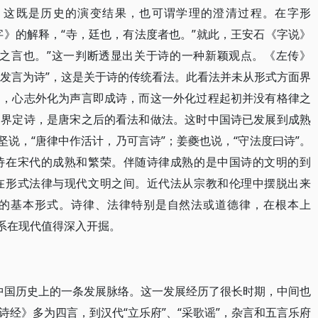
。这既是历史的演变结果，也可谓学理的澄清过程。在字形
文解字》的解释，“寺，廷也，有法度者也。”就此，王安石《字说》
度之言也。”这一判断透显出关于诗的一种新颖观点。《左传》
，发言为诗”，这是关于诗的传统看法。此看法并未从形式方面界
中，心志外化为声言即成诗，而这一外化过程起初并没有格律之
和界定诗，是唐宋之后的看法和做法。这时中国诗已发展到成熟
坚说，“唐律中作活计，乃可言诗”；姜夔也说，“守法度曰诗”。
诗在宋代的成熟和繁荣。伴随诗律成熟的是中国诗的文明的到
在形式法律与现代文明之间。近代法从宗教和伦理中摆脱出来
的基本形式。诗律、法律特别是自然法或道德律，在根本上
联系在现代值得深入开掘。
在中国历史上的一条发展脉络。这一发展经历了很长时期，中间也
经》多为四言，到汉代“立乐府”、“采歌谣”，杂言和五言乐府