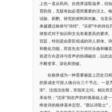
上也一直从民间、自然界汲取滋养，但
育阶段，无疑有如必需而重要的沃土。
试验、斟酌、研究的材料和对象。当音
来越通过格律与“诗经”、“乐府”中的诗
律形式对于知识和文化有着更高的要求
宫廷，特别是由君臣组成的诗人群体。
和教化功能，而首先在于诗对乐曲和嗓
前进方向是诗与音声的协调融洽，以此
不断变革、深化和突破。
在格律成为一种需要被提上历史日
的形成史可按人物分出三个节点。一是齐
宋”。沈指沈佺期，宋指宋之问。相比而
革命性；“沈宋”则在声韵对偶基础上进
终使诗的格律基本定型。“唐以诗取士”