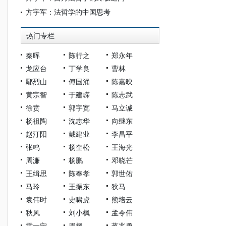
方宇军：法哲学的中国思考
热门专栏
秦晖
陈行之
郑永年
龙应台
丁学良
曹林
鄢烈山
傅国涌
陈嘉映
黄宗智
于建嵘
陈志武
徐贲
郭宇宽
马立诚
杨祖陶
沈志华
向继东
赵汀阳
戴建业
李昌平
张鸣
杨奎松
王海光
周濂
杨鹏
邓晓芒
王缉思
陈奉孝
郭世佑
马玲
王振东
狄马
袁伟时
史啸虎
熊培云
秋风
刘小枫
孟令伟
雷一宁
周枫
蒋兆勇