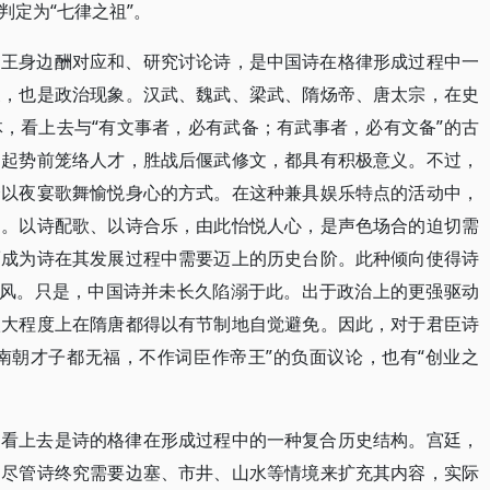
判定为“七律之祖”。
帝王身边酬对应和、研究讨论诗，是中国诗在格律形成过程中一
象，也是政治现象。汉武、魏武、梁武、隋炀帝、唐太宗，在史
，看上去与“有文事者，必有武备；有武事者，必有文备”的古
物起势前笼络人才，胜战后偃武修文，都具有积极意义。不过，
余以夜宴歌舞愉悦身心的方式。在这种兼具娱乐特点的活动中，
调。以诗配歌、以诗合乐，由此怡悦人心，是声色场合的迫切需
而成为诗在其发展过程中需要迈上的历史台阶。此种倾向使得诗
之风。只是，中国诗并未长久陷溺于此。出于政治上的更强驱动
很大程度上在隋唐都得以有节制地自觉避免。因此，对于君臣诗
“南朝才子都无福，不作词臣作帝王”的负面议论，也有“创业之
，看上去是诗的格律在形成过程中的一种复合历史结构。宫廷，
。尽管诗终究需要边塞、市井、山水等情境来扩充其内容，实际