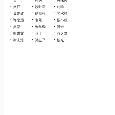
吴伟
沙叶新
刘瑜
葛剑雄
储昭根
吴稼祥
许之远
袁刚
杨小凯
吴励生
朱学勤
潘维
郑秉文
莫于川
羽之野
谢志浩
孙立平
杨光