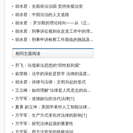
胡水君：全面依法治国 坚持依规治党
胡水君：中国法治的人文道路
胡水君 ：罗尔斯的理论转向——从《正义论》到《政治自由主义》、《万民法》
胡水君：刑事诉讼规则在反贪工作中的理解与适用
胡水君：刑事申诉检察工作面临的挑战及应对
相同主题阅读
乔飞：论儒家法思想的“四性权利观”
俞荣根：法学的深处是哲学 法律的温度在文化
胡水君：诗律与法律：文明兴起的形式
王立峰：如何理解“法律是人民意志的自觉表现”
方宇军：道德缺位的当代法律[1]
夏勇 尉立坤：美国学者对人工智能法律问题的研究
方宇军：生产方式变化对法律的影响[1]
方宇军：探究法律起源的重要性
方宇军：西方法哲学的终极追问