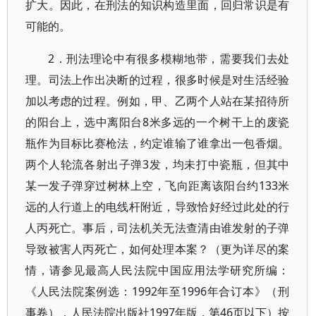
扩大。因此，在刑法的知识构造里面，回归常识是有
可能的。
2．刑法理论中有很多模糊地带，需要我们去处
理。司法上作出决断的过程，很多时候是对生活经验
加以考虑的过程。例如，甲、乙两个人站在某招待所
的阳台上，选中离阳台8米多远的一个树干上的废瓷
瓶作为目标比赛枪法，约定谁输了谁拿出一包香烟。
两个人轮流各射出子弹3发，均未打中瓷瓶，但其中
某一发子弹穿过树林上空，飞向距离该阳台约133米
远的人行道上的电线杆附近，导致恰好经过此处的行
人丙死亡。事后，司法机关无法查清由谁发射的子弹
导致被害人丙死亡，如何处理本案？（更为详尽的案
情，请参见最高人民法院中国应用法学研究所编：
《人民法院案例选：1992年至1996年合订本》（刑
事卷），人民法院出版社1997年版，第46页以下）按