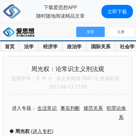
下载爱思想APP
立即下载
随时随地阅读精品文章
登录
注册
首页
法学
经济学
政治学
国际关系
社会学
周光权：论常识主义刑法观
选择字号：
大
中
小
本文共阅读 3941 次 更新时间：
2011-06-13 17:09
进入专题：
生活常识
事实判断
规范关系
犯罪论体
系
●
周光权
(
进入专栏
)