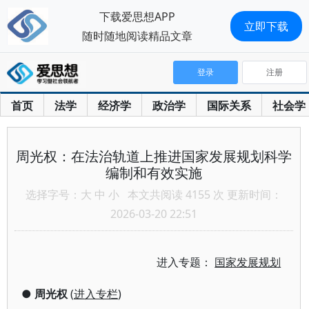
下载爱思想APP
立即下载
随时随地阅读精品文章
登录
注册
首页
法学
经济学
政治学
国际关系
社会学
周光权：在法治轨道上推进国家发展规划科学
编制和有效实施
选择字号：
大
中
小
本文共阅读 4155 次 更新时间：
2026-03-20 22:51
进入专题：
国家发展规划
●
周光权
(
进入专栏
)